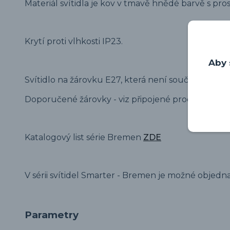
Materiál svítidla je kov v tmavě hnědé barvě s pros
Krytí proti vlhkosti IP23.
Aby 
Svítidlo na žárovku E27, která není součástí.
Doporučené žárovky - viz připojené produkty.
Katalogový list série Bremen
ZDE
V sérii svítidel Smarter - Bremen je možné objednat 
Parametry