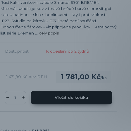
Rustikální venkovní svítidlo Smarter 9951 BREMEN.
Materiál svítidla je kov v tmavě hnědé barvě s prosvítající
zlatou patinou + sklo s bublinkami. Krytí proti vlhkosti
IP23. Svítidlo na žárovku E27, která není součástí.
Doporučené žárovky - viz připojené produkty. Katalogový
list série Bremen ...
celý popis
Dostupnost
K odeslání do 2 týdnů
1 781,00 Kč
1 471,90 Kč
bez DPH
/
ks
Vložit do košíku
Číslo produktu:
SM 9951