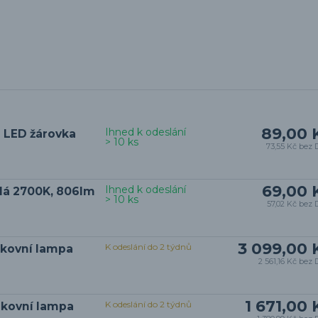
89,00 
Ihned k odeslání
 LED žárovka
> 10 ks
73,55 Kč
bez 
69,00 
Ihned k odeslání
ílá 2700K, 806lm
> 10 ks
57,02 Kč
bez 
3 099,00 
K odeslání do 2 týdnů
nkovní lampa
2 561,16 Kč
bez 
1 671,00 
K odeslání do 2 týdnů
nkovní lampa