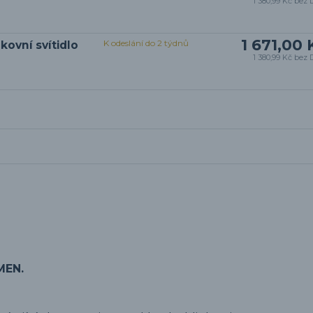
1 380,99 Kč
bez 
1 671,00 
K odeslání do 2 týdnů
ovní svítidlo
1 380,99 Kč
bez 
MEN.