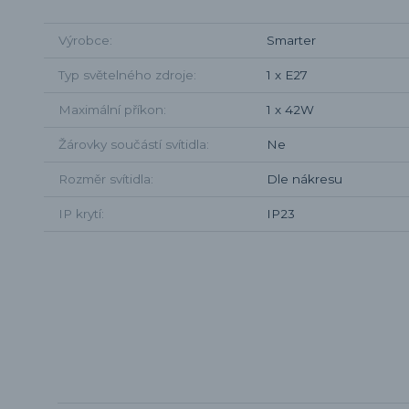
Výrobce
Smarter
Typ světelného zdroje
1 x E27
Maximální příkon
1 x 42W
Žárovky součástí svítidla
Ne
Rozměr svítidla
Dle nákresu
IP krytí
IP23