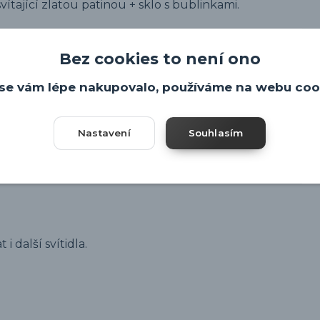
vítající zlatou patinou + sklo s bublinkami.
Bez cookies to není ono
se vám lépe nakupovalo, používáme na webu coo
Nastavení
Souhlasím
i další svítidla.