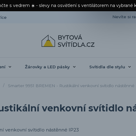
čte s vedrem ☀️ - slevy na osvětlení s ventilátorem na vybrané 
Nevíte si r
íce
ení
Žárovky a LED pásky
Svítidla dle stylu
Smarter 9951 BREMEN - Rustikální venkovní svítidlo nástěnné
stikální venkovní svítidlo n