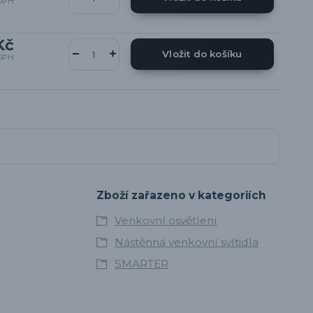
DPH
Kč
Vložit do košíku
DPH
Zboží zařazeno v kategoriích
Venkovní osvětlení
Nástěnná venkovní svítidla
SMARTER