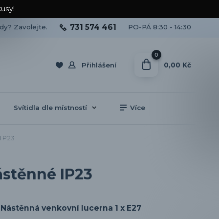
kusy!
731 574 461
ady? Zavolejte.
PO-PÁ 8:30 - 14:30
0
0,00 Kč
Přihlášení
Svítidla dle místností
Více
 IP23
ástěnné IP23
Nástěnná venkovní lucerna 1 x E27