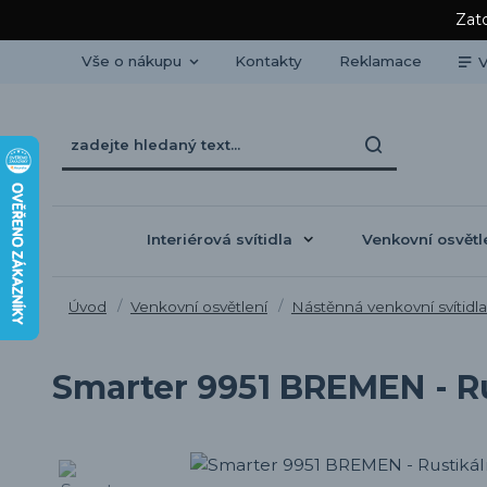
Zato
Vše o nákupu
Kontakty
Reklamace
V
Interiérová svítidla
Venkovní osvětl
Úvod
Venkovní osvětlení
Nástěnná venkovní svítidla
Smarter 9951 BREMEN - Ru