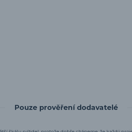
Pouze prověření dodavatelé
ětší škálu svítidel, protože dobře chápeme, že každý projek