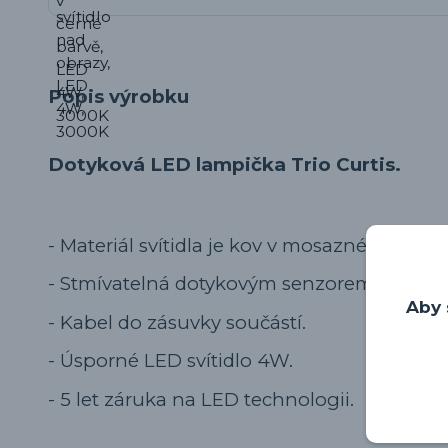
Popis výrobku
Dotyková LED lampička Trio Curtis.
- Materiál svítidla je kov v mosazné barvě.
- Stmívatelná dotykovým senzorem na lamp
Aby 
- Kabel do zásuvky součástí.
- Úsporné LED svítidlo 4W.
- 5 let záruka na LED technologii.