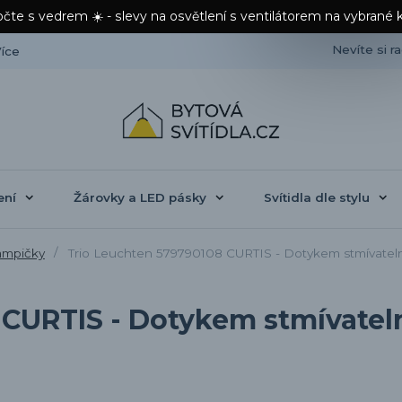
čte s vedrem ☀️ - slevy na osvětlení s ventilátorem na vybrané 
Nevíte si r
íce
ení
Žárovky a LED pásky
Svítidla dle stylu
ampičky
Trio Leuchten 579790108 CURTIS - Dotykem stmívatel
 CURTIS - Dotykem stmívatel