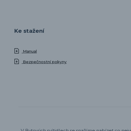
Ke stažení
Manual
Bezpečnostní pokyny
V Bytových svítidlech se snažíme nabízet co nejv