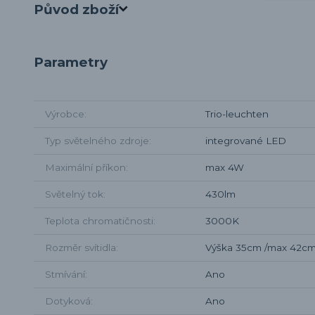
Původ zboží
Parametry
Výrobce
Trio-leuchten
Typ světelného zdroje
integrované LED
Maximální příkon
max 4W
Světelný tok
430lm
Teplota chromatičnosti
3000K
Rozměr svítidla
Výška 35cm /max 42cm/
Stmívání
Ano
Dotyková
Ano