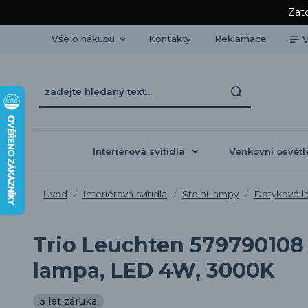
Zato
Vše o nákupu
Kontakty
Reklamace
V
Interiérová svítidla
Venkovní osvětl
Úvod
Interiérová svítidla
Stolní lampy
Dotykové l
Trio Leuchten 579790108
lampa, LED 4W, 3000K
5 let záruka