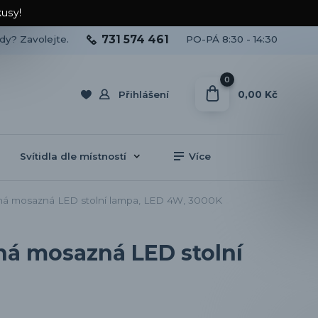
kusy!
731 574 461
ady? Zavolejte.
PO-PÁ 8:30 - 14:30
0
0,00 Kč
Přihlášení
Svítidla dle místností
Více
ná mosazná LED stolní lampa, LED 4W, 3000K
ná mosazná LED stolní