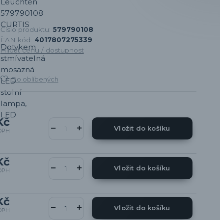
Číslo produktu:
579790108
EAN kód:
4017807275339
Hlídat cenu / dostupnost
Do oblíbených
Kč
Vložit do košíku
DPH
Kč
Vložit do košíku
DPH
Kč
Vložit do košíku
DPH