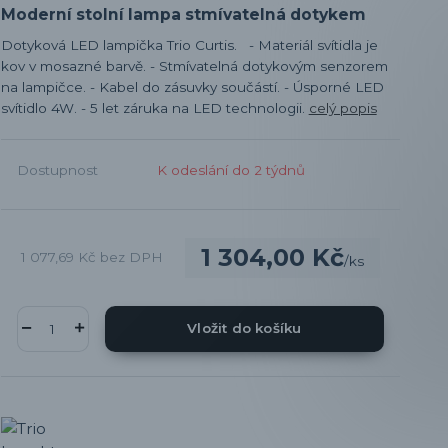
Moderní stolní lampa stmívatelná dotykem
Dotyková LED lampička Trio Curtis. - Materiál svítidla je
kov v mosazné barvě. - Stmívatelná dotykovým senzorem
na lampičce. - Kabel do zásuvky součástí. - Úsporné LED
svítidlo 4W. - 5 let záruka na LED technologii.
celý popis
Dostupnost
K odeslání do 2 týdnů
1 304,00 Kč
1 077,69 Kč
bez DPH
/
ks
Vložit do košíku