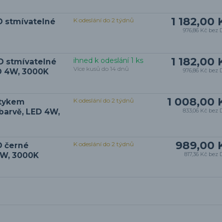
1 182,00 
K odeslání do 2 týdnů
D stmívatelné
976,86 Kč
bez 
1 182,00 
ihned k odeslání 1 ks
D stmívatelné
Více kusů do 14 dnů
ED 4W, 3000K
976,86 Kč
bez 
1 008,00 
K odeslání do 2 týdnů
otykem
barvě, LED 4W,
833,06 Kč
bez 
989,00 
K odeslání do 2 týdnů
D černé
 4W, 3000K
817,36 Kč
bez 