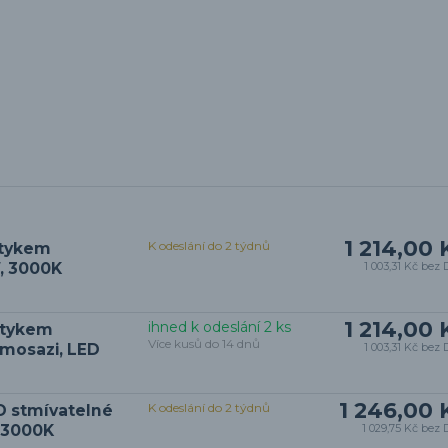
1 214,00 
K odeslání do 2 týdnů
otykem
, 3000K
1 003,31 Kč
bez 
1 214,00 
ihned k odeslání 2 ks
otykem
Více kusů do 14 dnů
omosazi, LED
1 003,31 Kč
bez 
1 246,00 
K odeslání do 2 týdnů
D stmívatelné
, 3000K
1 029,75 Kč
bez 