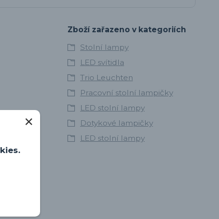
Zboží zařazeno v kategoriích
Stolní lampy
LED svítidla
Trio Leuchten
Pracovní stolní lampičky
LED stolní lampy
Dotykové lampičky
LED stolní lampy
kies.