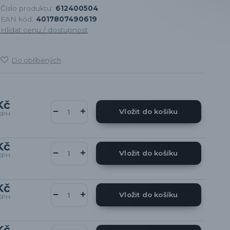
Číslo produktu:
612400504
EAN kód:
4017807490619
Hlídat cenu / dostupnost
Do oblíbených
Kč
Vložit do košíku
DPH
Kč
Vložit do košíku
DPH
Kč
Vložit do košíku
DPH
Kč