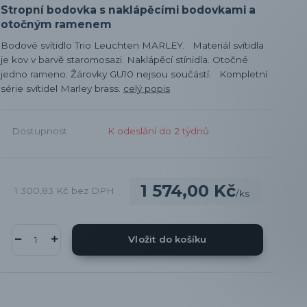
Stropní bodovka s naklápěcími bodovkami a
otočným ramenem
Bodové svítidlo Trio Leuchten MARLEY. Materiál svítidla
je kov v barvě staromosazi. Naklápěcí stínidla. Otočné
jedno rameno. Žárovky GU10 nejsou součástí. Kompletní
série svítidel Marley brass.
celý popis
Dostupnost
K odeslání do 2 týdnů
1 574,00 Kč
1 300,83 Kč
bez DPH
/
ks
Vložit do košíku