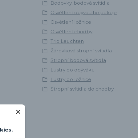
Bodovky, bodová svítidla
Osvětlení obývacího pokoje
Osvětlení ložnice
Osvětlení chodby
Trio Leuchten
Žárovková stropní svítidla
Stropní bodová svítidla
Lustry do obýváku
Lustry do ložnice
Stropní svítidla do chodby
kies.