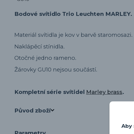
Bodové svítidlo Trio Leuchten MARLEY.
Materiál svítidla je kov v barvě staromosazi.
Naklápěcí stínidla.
Otočné jedno rameno.
Žárovky GU10 nejsou součástí.
Kompletní série svítidel
Marley brass
.
Původ zboží
Aby 
Parametry