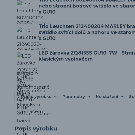
nebo stropní bodové svítidlo ve star
x GU10
Trio Leuchten 212400204 MARLEY bra
svítidlo svítící dolů a nahoru ve star
x GU10
LED žárovka ZQ8155S GU10, 7W - Stmí
klasickým vypínačem
Popis výrobku
Parametry
Ke stažení
So
Popis výrobku