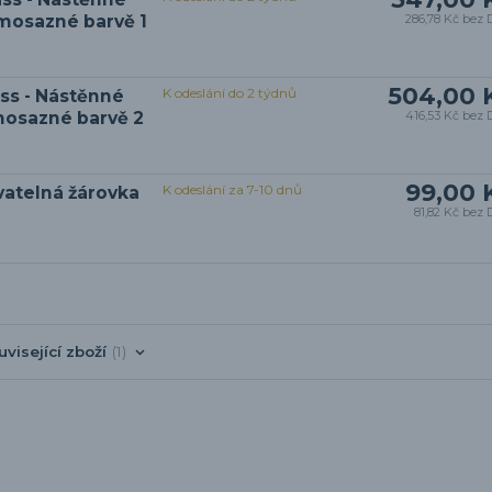
omosazné barvě 1
286,78 Kč
bez 
504,00 
K odeslání do 2 týdnů
ss - Nástěnné
omosazné barvě 2
416,53 Kč
bez 
99,00 
K odeslání za 7-10 dnů
vatelná žárovka
81,82 Kč
bez 
uvisející zboží
1