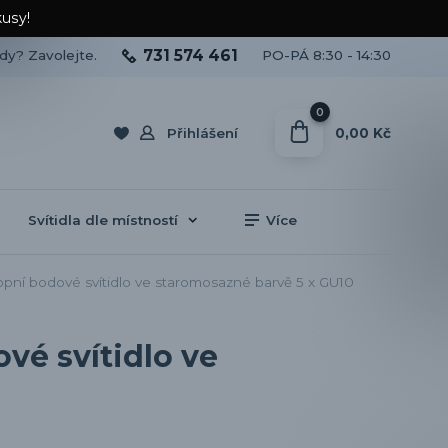
kusy!
731 574 461
ady? Zavolejte.
PO-PÁ 8:30 - 14:30
0
0,00 Kč
Přihlášení
Svítidla dle místností
Více
ní bodové svítidlo ve staromosazné barvě 5 x GU10
vé svítidlo ve