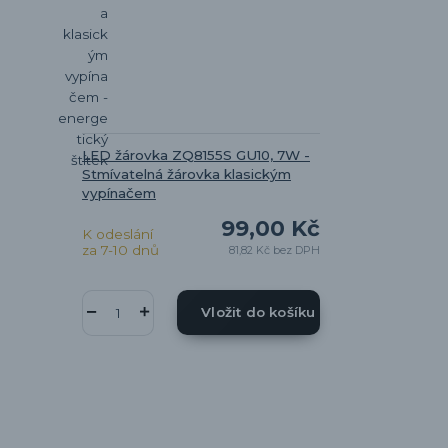
LED žárovka ZQ8155S GU10, 7W -
Stmívatelná žárovka klasickým
vypínačem
99,00 Kč
K odeslání
za 7-10 dnů
81,82 Kč
bez DPH
Vložit do košíku