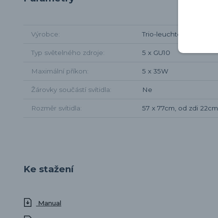
Výrobce
Trio-leuchten
Typ světelného zdroje
5 x GU10
Maximální příkon
5 x 35W
Žárovky součástí svítidla
Ne
Rozměr svítidla
57 x 77cm, od zdi 22c
Ke stažení
Manual