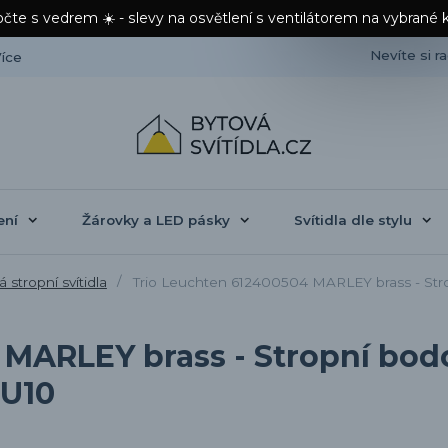
čte s vedrem ☀️ - slevy na osvětlení s ventilátorem na vybrané 
Nevíte si r
íce
ení
Žárovky a LED pásky
Svítidla dle stylu
 stropní svítidla
Trio Leuchten 612400504 MARLEY brass - Strop
MARLEY brass - Stropní bodo
GU10