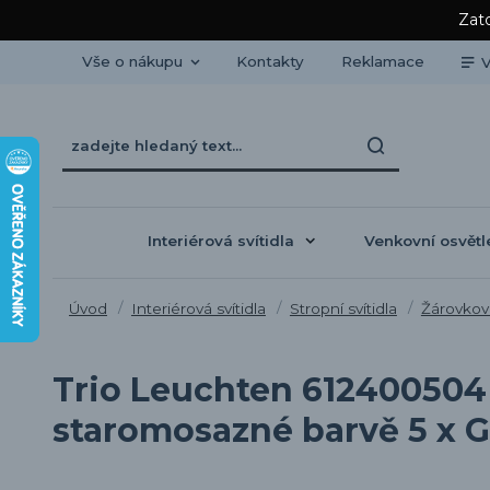
Zato
Vše o nákupu
Kontakty
Reklamace
V
Interiérová svítidla
Venkovní osvětl
Úvod
Interiérová svítidla
Stropní svítidla
Žárovková
Trio Leuchten 612400504 
staromosazné barvě 5 x 