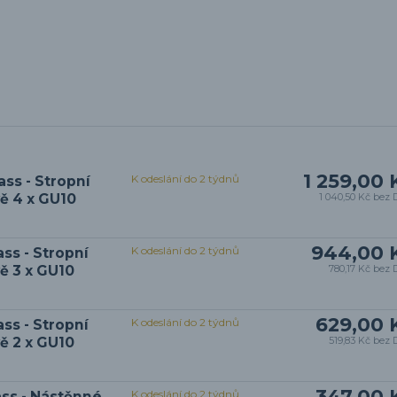
1 259,00 
K odeslání do 2 týdnů
ss - Stropní
ě 4 x GU10
1 040,50 Kč
bez 
944,00 
K odeslání do 2 týdnů
s - Stropní
ě 3 x GU10
780,17 Kč
bez 
629,00 
K odeslání do 2 týdnů
s - Stropní
ě 2 x GU10
519,83 Kč
bez 
347,00 
K odeslání do 2 týdnů
ss - Nástěnné