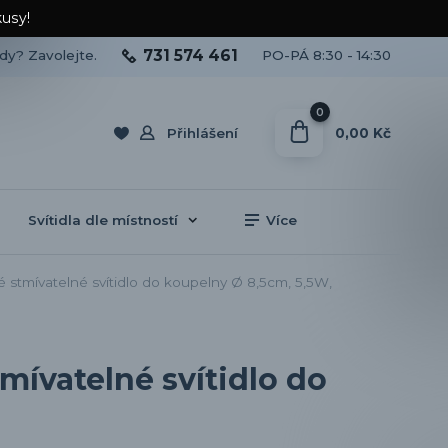
kusy!
731 574 461
ady? Zavolejte.
PO-PÁ 8:30 - 14:30
0
0,00 Kč
Přihlášení
Svítidla dle místností
Více
tmívatelné svítidlo do koupelny Ø 8,5cm, 5,5W,
ívatelné svítidlo do