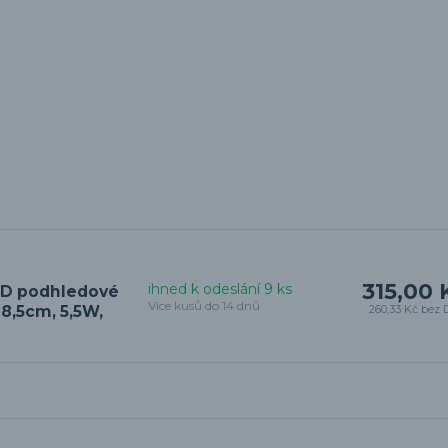
315,00 
ihned k odeslání 9 ks
ED podhledové
Více kusů do 14 dnů
 8,5cm, 5,5W,
260,33 Kč
bez 