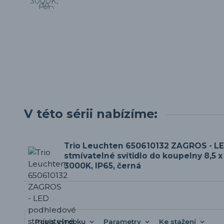
V této sérii nabízíme:
Trio Leuchten 650610132 ZAGROS - L
stmívatelné svítidlo do koupelny 8,5 x
3000K, IP65, černá
Popis výrobku
Parametry
Ke stažení