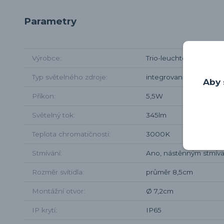
Parametry
Výrobce
Trio-leuchten
Typ světelného zdroje
integrované LED
Aby 
Příkon
5,5W
Světelný tok
345lm
Teplota chromatičnosti
3000K
Stmívání
Ano, nástěnným stmíva
Rozměr svítidla
průměr 8,5cm
Montážní otvor
Ø 7,2cm
IP krytí
IP65