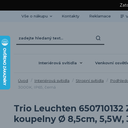
Zato
Vše o nákupu
Kontakty
Reklamace
V
Interiérová svítidla
Venkovní osvětl
Úvod
Interiérová svítidla
Stropní svítidla
Podhledov
3000K, IP65, černá
Trio Leuchten 650710132 
koupelny Ø 8,5cm, 5,5W, 