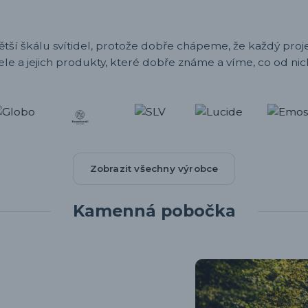
ětší škálu svítidel, protože dobře chápeme, že každý projek
ele a jejich produkty, které dobře známe a víme, co od nic
Zobrazit všechny výrobce
Kamenná pobočka