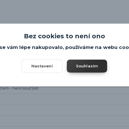
Bez cookies to není ono
se vám lépe nakupovalo, používáme na webu coo
Nastavení
Souhlasím
čem - není součástí