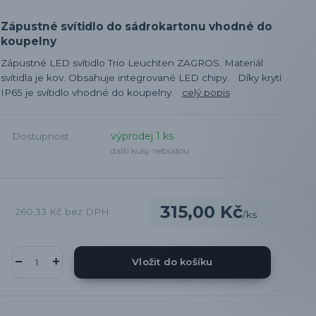
Zápustné svítidlo do sádrokartonu vhodné do
koupelny
Zápustné LED svítidlo Trio Leuchten ZAGROS. Materiál
svítidla je kov. Obsahuje integrované LED chipy. Díky krytí
IP65 je svítidlo vhodné do koupelny.
celý popis
výprodej 1 ks
Dostupnost
další kusy nebudou
315,00 Kč
260,33 Kč
bez DPH
/
ks
Vložit do košíku