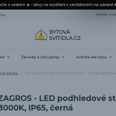
čte s vedrem ☀️ - slevy na osvětlení s ventilátorem na vybrané 
Nevíte si r
íce
ení
Žárovky a LED pásky
Svítidla dle stylu
á svítidla
Trio Leuchten 650710132 ZAGROS - LED podhledové s
ZAGROS - LED podhledové stm
3000K, IP65, černá