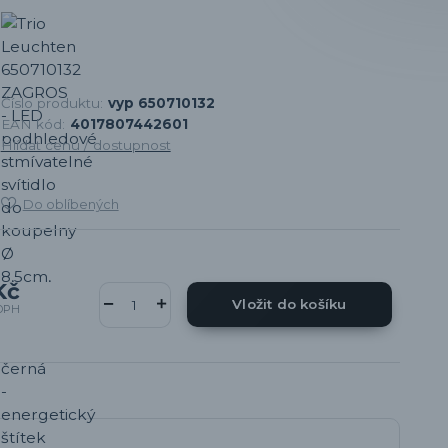
Číslo produktu:
vyp 650710132
EAN kód:
4017807442601
Hlídat cenu / dostupnost
Do oblíbených
Kč
Vložit do košíku
DPH