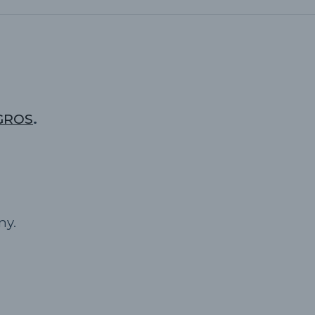
AGROS
.
ny.