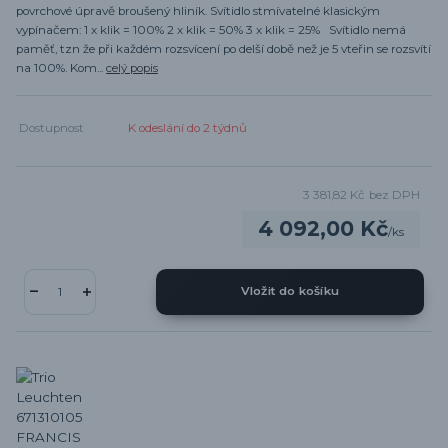
povrchové úpravě broušený hliník. Svítidlo stmívatelné klasickým
vypínačem: 1 x klik = 100% 2 x klik = 50% 3 x klik = 25% Svítidlo nemá
paměť, tzn že při každém rozsvícení po delší době než je 5 vteřin se rozsvítí
na 100%. Kom...
celý popis
Dostupnost
K odeslání do 2 týdnů
3 381,82 Kč
bez DPH
4 092,00 Kč
/
ks
Vložit do košíku