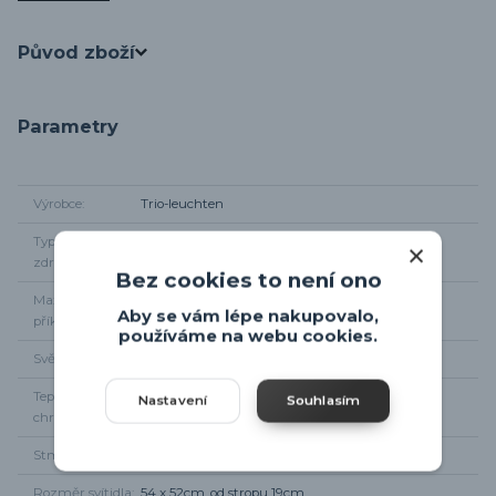
Původ zboží
Parametry
Výrobce
Trio-leuchten
Typ světelného
integrované LED
zdroje
Bez cookies to není ono
Maximální
40W
Aby se vám lépe nakupovalo,
příkon
používáme na webu cookies.
Světelný tok
max 6000lm
Teplota
3000K
Nastavení
Souhlasím
chromatičnosti
Stmívání
Běžným vypínačem
Rozměr svítidla
54 x 52cm, od stropu 19cm