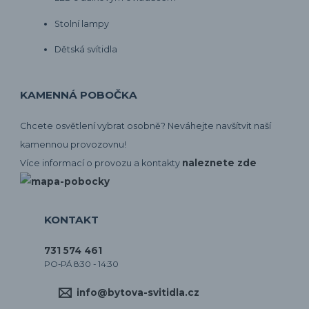
Stolní lampy
Dětská svítidla
KAMENNÁ POBOČKA
Chcete osvětlení vybrat osobně? Neváhejte navšítvit naší
kamennou provozovnu!
naleznete zde
Více informací o provozu a kontakty
KONTAKT
731 574 461
PO-PÁ 8:30 - 14:30
info@bytova-svitidla.cz