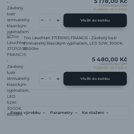
5 178,00 Kč
4 279,34 Kč
bez DPH
K odeslání do 2 týdnů
Vložit do košíku
Trio Leuchten 371310105 FRANCIS - Závěsný lustr
stmívatelný klasickým vypínačem, LED 52W, 3000K,
6500lm
5 480,00 Kč
4 528,93 Kč
bez DPH
K odeslání do 2 týdnů
Vložit do košíku
Popis výrobku
Parametry
Ke stažení