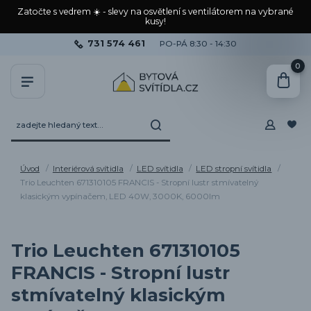
Zatočte s vedrem ☀️ - slevy na osvětlení s ventilátorem na vybrané
kusy!
731 574 461
PO-PÁ 8:30 - 14:30
0
Úvod
Interiérová svítidla
LED svítidla
LED stropní svítidla
Trio Leuchten 671310105 FRANCIS - Stropní lustr stmívatelný
klasickým vypínačem, LED 40W, 3000K, 6000lm
Trio Leuchten 671310105
FRANCIS - Stropní lustr
stmívatelný klasickým