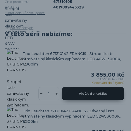
Číslo produktu:
671310105
EAN kód:
4017807445329
Hlídat cenu / dostupnost
Do oblíbených
V této sérii nabízíme:
Trio Leuchten 671310142 FRANCIS - Stropní lustr
stmívatelný klasickým vypínačem, LED 40W, 3000K,
6000lm
3 855,00 Kč
3 185,95 Kč
bez DPH
K odeslání do 2 týdnů
Vložit do košíku
Trio Leuchten 371310142 FRANCIS - Závěsný lustr
stmívatelný klasickým vypínačem, LED 52W, 3000K,
6500lm