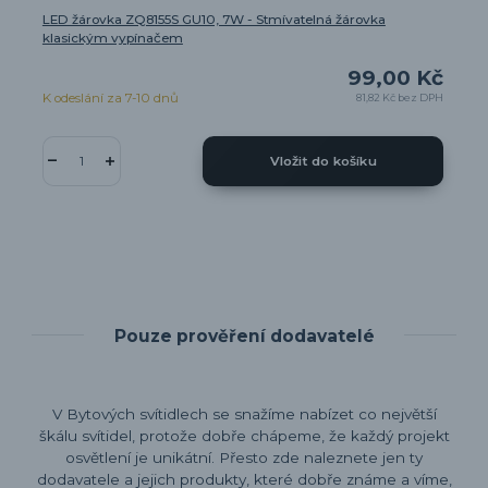
LED žárovka ZQ8155S GU10, 7W - Stmívatelná žárovka
klasickým vypínačem
99,00 Kč
K odeslání za 7-10 dnů
81,82 Kč
bez DPH
Vložit do košíku
Pouze prověření dodavatelé
V Bytových svítidlech se snažíme nabízet co největší
škálu svítidel, protože dobře chápeme, že každý projekt
osvětlení je unikátní. Přesto zde naleznete jen ty
dodavatele a jejich produkty, které dobře známe a víme,