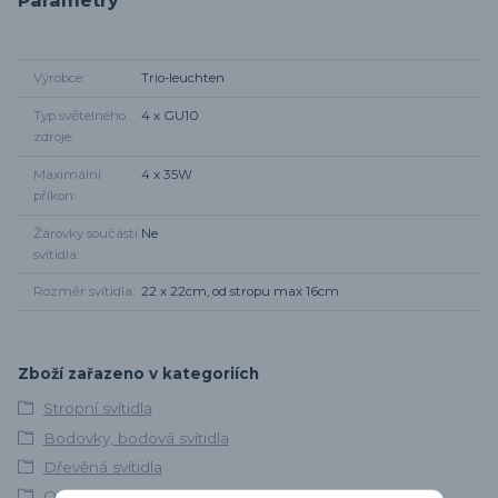
Výrobce
Trio-leuchten
Typ světelného
4 x GU10
zdroje
Maximální
4 x 35W
příkon
Žárovky součástí
Ne
svítidla
Rozměr svítidla
22 x 22cm, od stropu max 16cm
Zboží zařazeno v kategoriích
Stropní svítidla
Bodovky, bodová svítidla
Dřevěná svítidla
Osvětlení obývacího pokoje