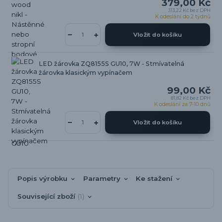
379,00 Kč
313,22 Kč
bez DPH
K odeslání do 2 týdnů
Vložit do košíku
LED žárovka ZQ8155S GU10, 7W - Stmívatelná
žárovka klasickým vypínačem
99,00 Kč
81,82 Kč
bez DPH
K odeslání za 7-10 dnů
Vložit do košíku
Popis výrobku
Parametry
Ke stažení
Související zboží
1