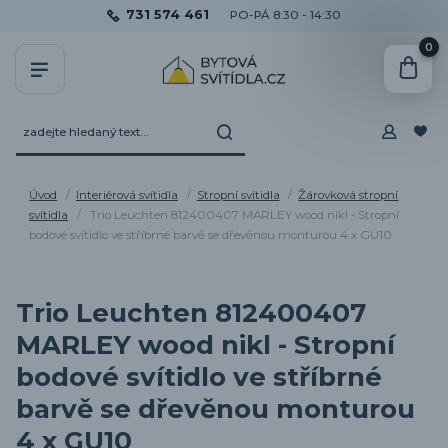
731 574 461
PO-PÁ 8:30 - 14:30
0
Úvod
Interiérová svítidla
Stropní svítidla
Žárovková stropní
svítidla
Trio Leuchten 812400407 MARLEY wood nikl - Stropní
bodové svítidlo ve stříbrné barvě se dřevěnou monturou 4 x GU10
Trio Leuchten 812400407
MARLEY wood nikl - Stropní
bodové svítidlo ve stříbrné
barvě se dřevěnou monturou
4 x GU10