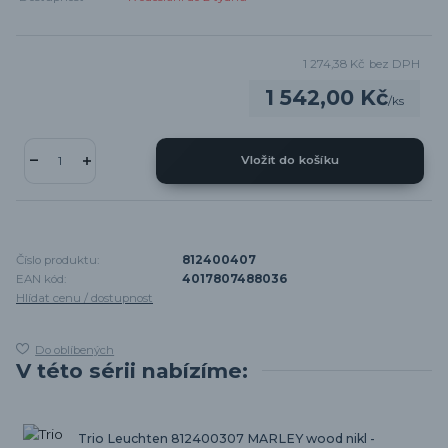
1 274,38 Kč
bez DPH
1 542,00 Kč
/
ks
Vložit do košíku
Číslo produktu:
812400407
EAN kód:
4017807488036
Hlídat cenu / dostupnost
Do oblíbených
V této sérii nabízíme:
Trio Leuchten 812400307 MARLEY wood nikl -