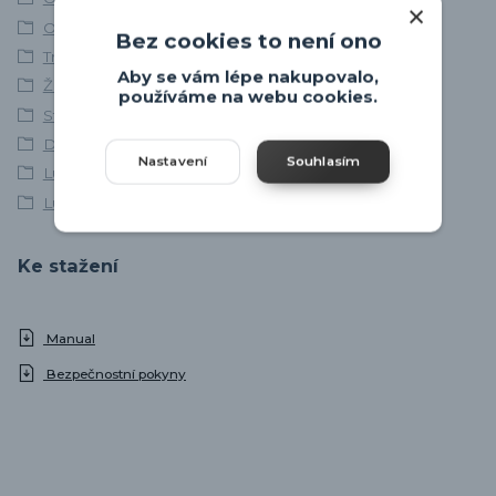
Osvětlení ložnice
Bez cookies to není ono
Trio Leuchten
Aby se vám lépe nakupovalo,
Žárovková stropní svítidla
používáme na webu cookies.
Stropní bodová svítidla
Dřevěné lustry
Nastavení
Souhlasím
Lustry do obýváku
Lustry do ložnice
Ke stažení
Manual
Bezpečnostní pokyny