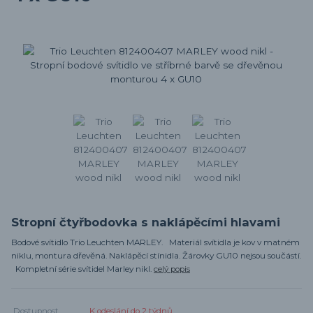
Stropní čtyřbodovka s naklápěcími hlavami
Bodové svítidlo Trio Leuchten MARLEY. Materiál svítidla je kov v matném
niklu, montura dřevěná. Naklápěcí stínidla. Žárovky GU10 nejsou součástí.
Kompletní série svítidel Marley nikl.
celý popis
Dostupnost
K odeslání do 2 týdnů