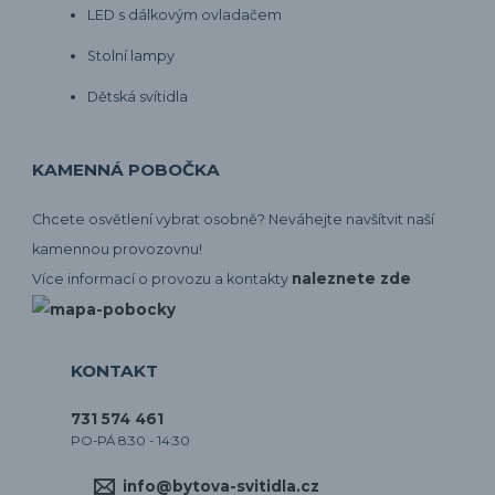
LED s dálkovým ovladačem
Stolní lampy
Dětská svítidla
KAMENNÁ POBOČKA
Chcete osvětlení vybrat osobně? Neváhejte navšítvit naší
kamennou provozovnu!
naleznete zde
Více informací o provozu a kontakty
KONTAKT
731 574 461
PO-PÁ 8:30 - 14:30
info@bytova-svitidla.cz