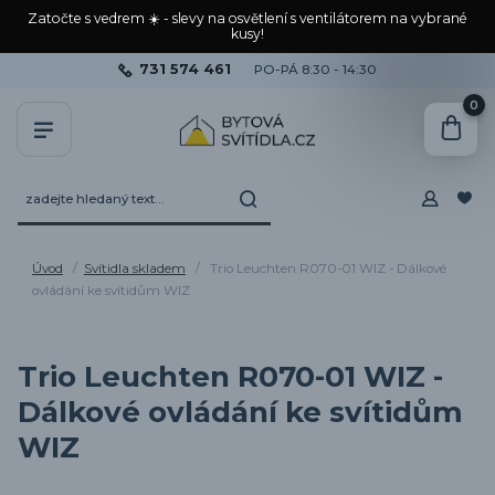
Zatočte s vedrem ☀️ - slevy na osvětlení s ventilátorem na vybrané
kusy!
731 574 461
PO-PÁ 8:30 - 14:30
0
Úvod
Svítidla skladem
Trio Leuchten R070-01 WIZ - Dálkové
ovládání ke svítidům WIZ
Trio Leuchten R070-01 WIZ -
Dálkové ovládání ke svítidům
WIZ