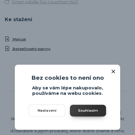
Smart svítidla Trio Leuchten WIZ
Ke stažení
Manual
Bezpečnostní pokyny
Bez cookies to není ono
Aby se vám lépe nakupovalo,
Pouze prověření dodavatelé
používáme na webu cookies.
Nastavení
Souhlasím
V Bytových svítidlech se snažíme nabízet co největší
škálu svítidel, protože dobře chápeme, že každý projekt
osvětlení je unikátní. Přesto zde naleznete jen ty
dodavatele a jejich produkty, které dobře známe a víme,