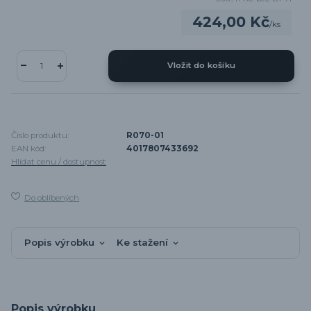
424,00 Kč
/
ks
Vložit do košíku
Číslo produktu:
R070-01
EAN kód:
4017807433692
Hlídat cenu / dostupnost
Do oblíbených
Popis výrobku
Ke stažení
Popis výrobku