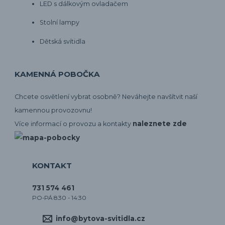
LED s dálkovým ovladačem
Stolní lampy
Dětská svítidla
KAMENNÁ POBOČKA
Chcete osvětlení vybrat osobně? Neváhejte navšítvit naší
kamennou provozovnu!
naleznete zde
Více informací o provozu a kontakty
KONTAKT
731 574 461
PO-PÁ 8:30 - 14:30
info@bytova-svitidla.cz