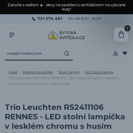
Zatočte s vedrem ☀️ - slevy na osvětlení s ventilátorem na vybrané
kusy!
731 574 461
PO-PÁ 8:30 - 14:30
0
Úvod
Interiérová svítidla
Stolní lampy
LED stolní lampy
Trio Leuchten R52411106 RENNES - LED stolní lampička v lesklém
chromu s husím krkem, 4W, 3000K
Trio Leuchten R52411106
RENNES - LED stolní lampička
v lesklém chromu s husím