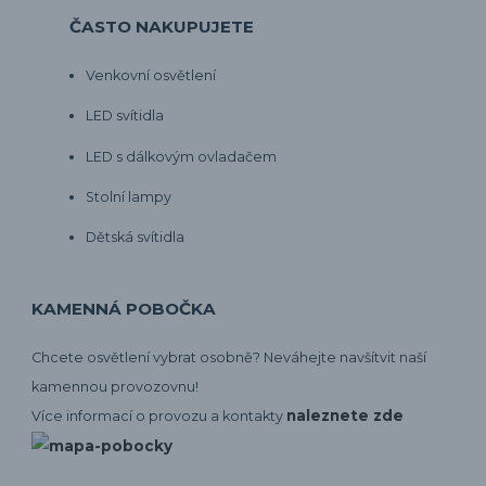
ČASTO NAKUPUJETE
Venkovní osvětlení
LED svítidla
LED s dálkovým ovladačem
Stolní lampy
Dětská svítidla
KAMENNÁ POBOČKA
Chcete osvětlení vybrat osobně? Neváhejte navšítvit naší
kamennou provozovnu!
naleznete zde
Více informací o provozu a kontakty