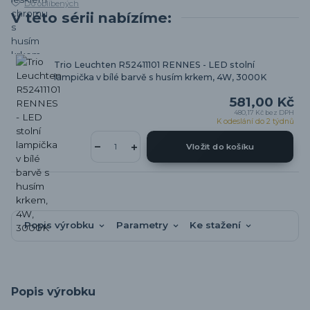
Do oblíbených
V této sérii nabízíme:
Trio Leuchten R52411101 RENNES - LED stolní
lampička v bílé barvě s husím krkem, 4W, 3000K
581,00 Kč
480,17 Kč
bez DPH
K odeslání do 2 týdnů
Vložit do košíku
Popis výrobku
Parametry
Ke stažení
Popis výrobku