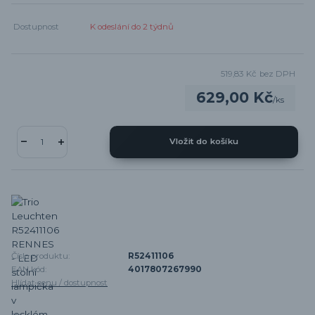
Dostupnost
K odeslání do 2 týdnů
519,83 Kč
bez DPH
629,00 Kč
/
ks
Vložit do košíku
Číslo produktu:
R52411106
EAN kód:
4017807267990
Hlídat cenu / dostupnost