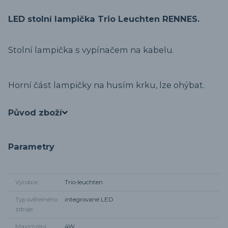
LED stolní lampička Trio Leuchten RENNES.
Stolní lampička s vypínačem na kabelu.
Horní část lampičky na husím krku, lze ohýbat.
Původ zboží
Parametry
Výrobce
Trio-leuchten
Typ světelného
integrované LED
zdroje
Maximální
4W