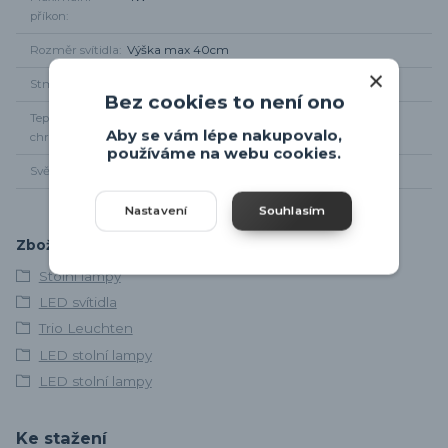
příkon
Rozměr svítidla
Výška max 40cm
Stmívání
NE
Bez cookies to není ono
Teplota
3000K
Aby se vám lépe nakupovalo,
chromatičnosti
používáme na webu cookies.
Světelný tok
350lm
Nastavení
Souhlasím
Zboží zařazeno v kategoriích
Stolní lampy
LED svítidla
Trio Leuchten
LED stolní lampy
LED stolní lampy
Ke stažení