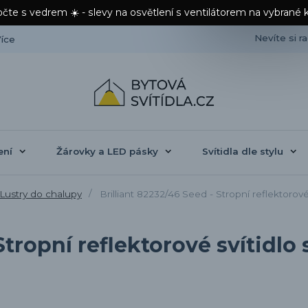
čte s vedrem ☀️ - slevy na osvětlení s ventilátorem na vybrané 
Nevíte si r
íce
ení
Žárovky a LED pásky
Svítidla dle stylu
Lustry do chalupy
Brilliant 82232/46 Seed - Stropní reflektoro
 Stropní reflektorové svítid