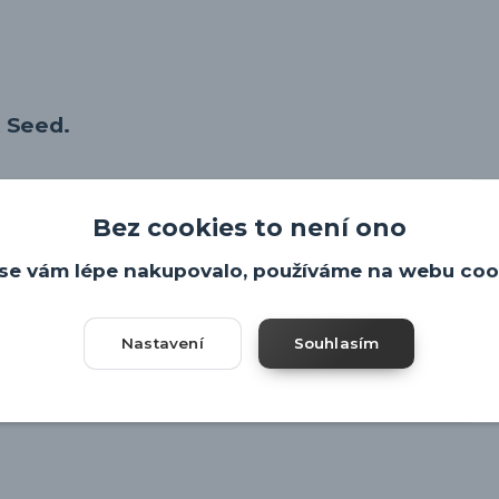
t Seed.
Bez cookies to není ono
se vám lépe nakupovalo, používáme na webu coo
Nastavení
Souhlasím