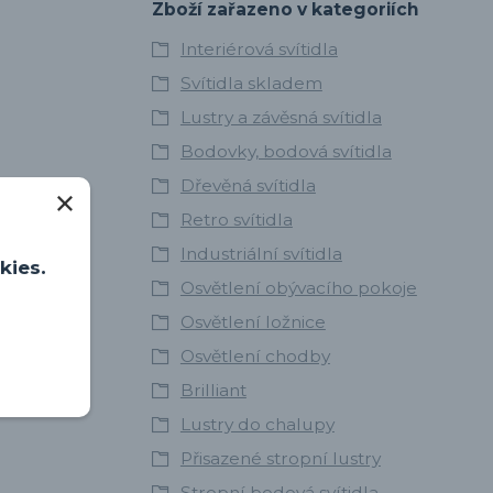
Zboží zařazeno v kategoriích
Interiérová svítidla
Svítidla skladem
Lustry a závěsná svítidla
Bodovky, bodová svítidla
Dřevěná svítidla
Retro svítidla
Industriální svítidla
kies.
Osvětlení obývacího pokoje
Osvětlení ložnice
Osvětlení chodby
Brilliant
Lustry do chalupy
Přisazené stropní lustry
Stropní bodová svítidla