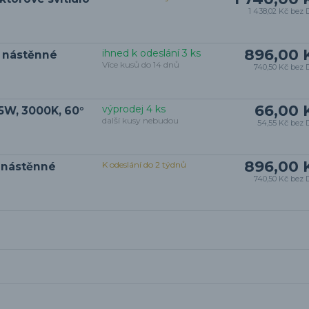
1 438,02 Kč
bez 
896,00 
ihned k odeslání 3 ks
o nástěnné
Více kusů do 14 dnů
740,50 Kč
bez 
66,00 
výprodej 4 ks
5W, 3000K, 60°
další kusy nebudou
54,55 Kč
bez 
896,00 
K odeslání do 2 týdnů
o nástěnné
740,50 Kč
bez 