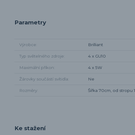
Parametry
Výrobce
Brilliant
Typ světelného zdroje
4 x GU10
Maximální příkon
4 x 5W
Žárovky součástí svítidla
Ne
Rozměry
Šířka 70cm, od stropu
Ke stažení