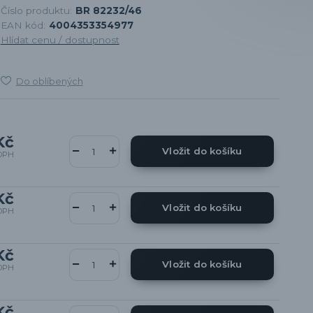
Číslo produktu:
BR 82232/46
EAN kód:
4004353354977
Hlídat cenu / dostupnost
Do oblíbených
Kč
Vložit do košíku
DPH
Kč
Vložit do košíku
DPH
Kč
Vložit do košíku
DPH
Kč