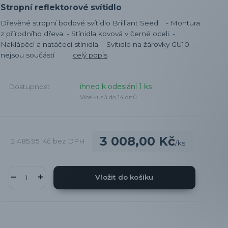
Stropní reflektorové svítidlo
Dřevěné stropní bodové svítidlo Brilliant Seed. - Montura
z přírodního dřeva. - Stínidla kovová v černé oceli. -
Naklápěcí a natáčecí stínidla. - Svítidlo na žárovky GU10 -
nejsou součástí
celý popis
ihned k odeslání 1 ks
Dostupnost
Více kusů do 14 dnů
3 008,00 Kč
2 485,95 Kč
bez DPH
/
ks
Vložit do košíku