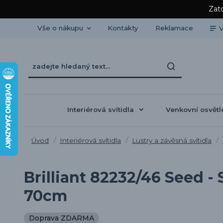
Zato
Vše o nákupu
Kontakty
Reklamace
V
Interiérová svítidla
Venkovní osvětl
Úvod
Interiérová svítidla
Lustry a závěsná svítidla
Brilliant 82232/46 Seed -
70cm
Doprava ZDARMA