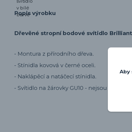
Popis výrobku
Dřevěné stropní bodové svítidlo Brillian
- Montura z přírodního dřeva.
- Stínidla kovová v černé oceli.
Aby 
- Naklápěcí a natáčecí stínidla.
- Svítidlo na žárovky GU10 - nejsou součástí