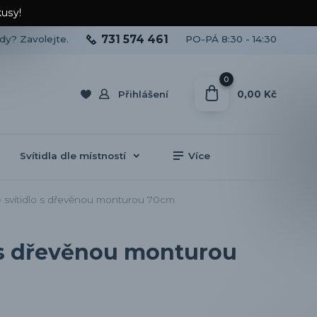
kusy!
731 574 461
ady? Zavolejte.
PO-PÁ 8:30 - 14:30
0
0,00 Kč
Přihlášení
Svítidla dle místností
Více
vé svítidlo s dřevěnou monturou 70cm
lo s dřevěnou monturou