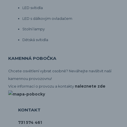
LED svítidla
LED s dálkovým ovladačem
Stolní lampy
Dětská svítidla
KAMENNÁ POBOČKA
Chcete osvětlení vybrat osobně? Neváhejte navšítvit naší
kamennou provozovnu!
naleznete zde
Více informací o provozu a kontakty
KONTAKT
731 574 461