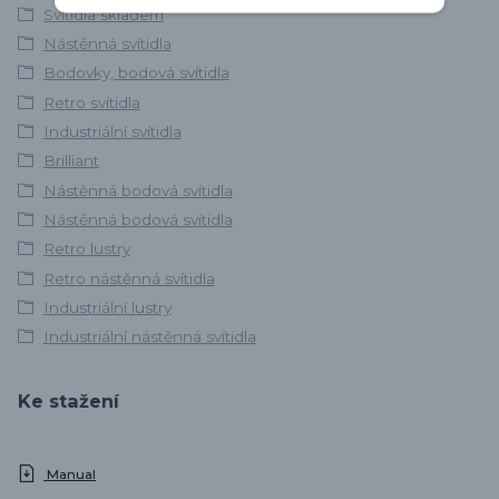
Svítidla skladem
Nástěnná svítidla
Bodovky, bodová svítidla
Retro svítidla
Industriální svítidla
Brilliant
Nástěnná bodová svítidla
Nástěnná bodová svítidla
Retro lustry
Retro nástěnná svítidla
Industriální lustry
Industriální nástěnná svítidla
Ke stažení
Manual