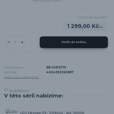
Více kusů do 14 dnů
1 073,55 Kč
bez DPH
1 299,00 Kč
/
ks
Vložit do košíku
Číslo produktu:
BR 14913/70
EAN kód:
4004353250897
Hlídat cenu / dostupnost
Do oblíbených
V této sérii nabízíme:
LED žárovka G9 - ZQ9544 - 4W, 3000K