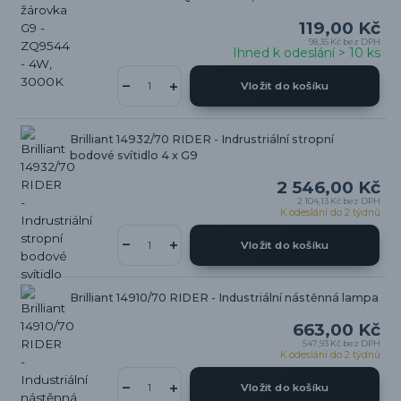
119,00 Kč
98,35 Kč
bez DPH
Ihned k odeslání > 10 ks
Vložit do košíku
Brilliant 14932/70 RIDER - Indrustriální stropní
bodové svítidlo 4 x G9
2 546,00 Kč
2 104,13 Kč
bez DPH
K odeslání do 2 týdnů
Vložit do košíku
Brilliant 14910/70 RIDER - Industriální nástěnná lampa
663,00 Kč
547,93 Kč
bez DPH
K odeslání do 2 týdnů
Vložit do košíku