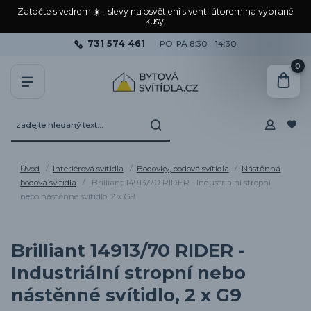
Zatočte s vedrem ☀️ - slevy na osvětlení s ventilátorem na vybrané
kusy!
731 574 461
PO-PÁ 8:30 - 14:30
0
Úvod
Interiérová svítidla
Bodovky, bodová svítidla
Nástěnná
bodová svítidla
Brilliant 14913/70 RIDER - Industriální stropní
nebo nástěnné svítidlo, 2 x G9
Brilliant 14913/70 RIDER -
Industriální stropní nebo
nástěnné svítidlo, 2 x G9