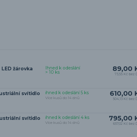
89,00 
Ihned k odeslání
 LED žárovka
> 10 ks
73,55 Kč
bez 
610,00 
ihned k odeslání 5 ks
striální svítidlo
Více kusů do 14 dnů
504,13 Kč
bez 
795,00 
ihned k odeslání 4 ks
striální svítidlo
Více kusů do 14 dnů
657,02 Kč
bez 