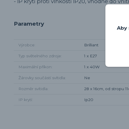
- IP krytí proti vlhkosti IP20, vhodné do vnit
Parametry
Aby 
Výrobce
Brilliant
Typ světelného zdroje
1 x E27
Maximální příkon
1 x 40W
Žárovky součástí svítidla
Ne
Rozměr svítidla
28 x 16cm, od stropu 1
IP krytí
Ip20