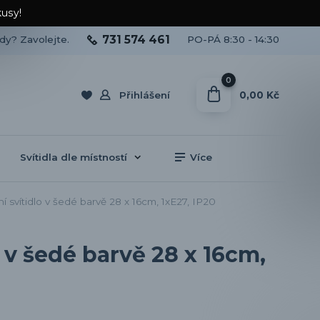
kusy!
731 574 461
ady? Zavolejte.
PO-PÁ 8:30 - 14:30
0
0,00 Kč
Přihlášení
Svítidla dle místností
Více
í svítidlo v šedé barvě 28 x 16cm, 1xE27, IP20
o v šedé barvě 28 x 16cm,