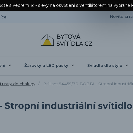
čte s vedrem ☀️ - slevy na osvětlení s ventilátorem na vybrané 
Nevíte si r
íce
ení
Žárovky a LED pásky
Svítidla dle stylu
Lustry do chalupy
Brilliant 94459/70 BOBBI - Stropní industriáln
 Stropní industriální svítidl