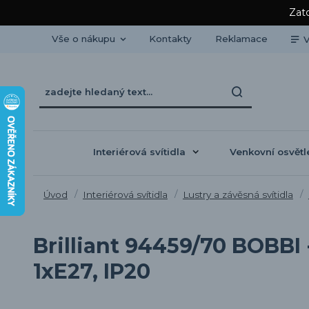
Zato
Vše o nákupu
Kontakty
Reklamace
V
Interiérová svítidla
Venkovní osvětl
Úvod
Interiérová svítidla
Lustry a závěsná svítidla
Brilliant 94459/70 BOBBI -
1xE27, IP20