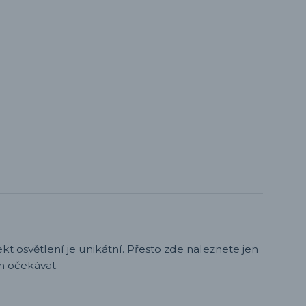
t osvětlení je unikátní. Přesto zde naleznete jen
h očekávat.