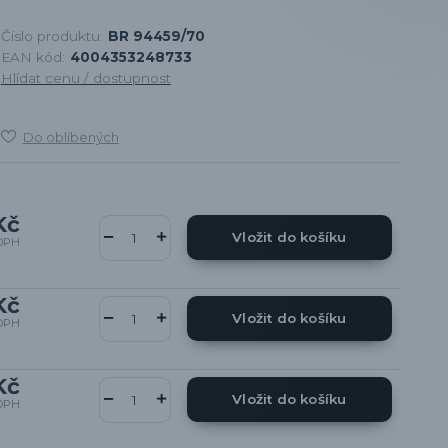
Číslo produktu:
BR 94459/70
EAN kód:
4004353248733
Hlídat cenu / dostupnost
Do oblíbených
Kč
Vložit do košíku
DPH
Kč
Vložit do košíku
DPH
Kč
Vložit do košíku
DPH