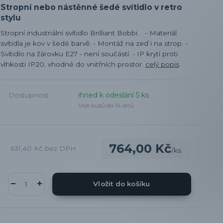
Stropní nebo nástěnné šedé svítidlo v retro
stylu
Stropní industriální svítidlo Brilliant Bobbi. - Materiál
svítidla je kov v šedé barvě. - Montáž na zeď i na strop. -
Svítidlo na žárovku E27 - není součástí. - IP krytí proti
vlhkosti IP20, vhodné do vnitřních prostor.
celý popis
ihned k odeslání 5 ks
Dostupnost
Více kusů do 14 dnů
764,00 Kč
631,40 Kč
bez DPH
/
ks
Vložit do košíku