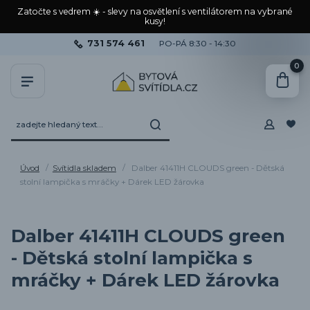
Zatočte s vedrem ☀️ - slevy na osvětlení s ventilátorem na vybrané
kusy!
731 574 461
PO-PÁ 8:30 - 14:30
0
Úvod
Svítidla skladem
Dalber 41411H CLOUDS green - Dětská
stolní lampička s mráčky + Dárek LED žárovka
Dalber 41411H CLOUDS green
- Dětská stolní lampička s
mráčky + Dárek LED žárovka