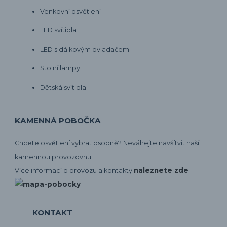
Venkovní osvětlení
LED svítidla
LED s dálkovým ovladačem
Stolní lampy
Dětská svítidla
KAMENNÁ POBOČKA
Chcete osvětlení vybrat osobně? Neváhejte navšítvit naší
kamennou provozovnu!
naleznete zde
Více informací o provozu a kontakty
KONTAKT