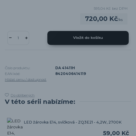
595,04 Kč
bez DPH
720,00 Kč
/
ks
Vložit do košíku
Číslo produktu:
DA 41411H
EAN kód:
8420406414119
Hlídat cenu / dostupnost
Do oblíbených
V této sérii nabízíme:
LED žárovka E14, svíčková - ZQ3E21 - 4,2W, 2700K
59,00 Kč