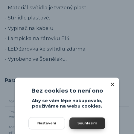
- Materiál svítidla je tvrzený plast.
- Stínidlo plastové.
- Vypínač na kabelu.
- Lampička na žárovku E14.
- LED žárovka ke svítidlu zdarma.
- Vyrobeno ve Španělsku.
Parametry
Bez cookies to není ono
Aby se vám lépe nakupovalo,
Výrobce
Dalber
používáme na webu cookies.
Typ světelného
1 x E14
zdroje
Nastavení
Souhlasím
Maximální
1 x 8W
příkon