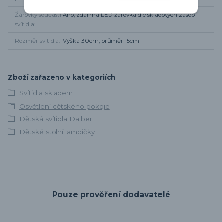
Žárovky součástí
Ano, zdarma LED žárovka dle skladových zásob
svítidla
Rozměr svítidla
Výška 30cm, průměr 15cm
Zboží zařazeno v kategoriích
Svítidla skladem
Osvětlení dětského pokoje
Dětská svítidla Dalber
Dětské stolní lampičky
Pouze prověření dodavatelé