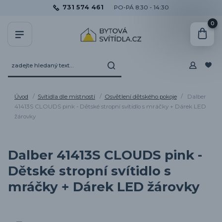
731 574 461
PO-PÁ 8:30 - 14:30
0
Úvod
Svítidla dle místností
Osvětlení dětského pokoje
Dalber
41413S CLOUDS pink - Dětské stropní svítidlo s mráčky + Dárek LED
žárovky
Dalber 41413S CLOUDS pink -
Dětské stropní svítidlo s
mráčky + Dárek LED žárovky