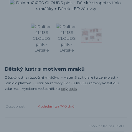
Dětský lustr s motivem mraků
Dětský lustr s růžovými mráčky. - Materiál svítidla je tvrzený plast. -
Stínidlo plastové. - Lustr na žárovky E27. - 3 ks LED žárovky ke svítidlu
zdarma. - Vyrobeno ve Španělsku.
celý popis
Dostupnost
K odeslání za 7-10 dnů
1 272,73 Kč
bez DPH