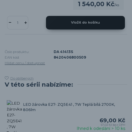
1 540,00 Kč
/
ks
Vložit do košíku
Číslo produktu:
DA 41413S
EAN kód:
8420406800509
Hlídat cenu / dostupnost
Do oblíbených
V této sérii nabízíme:
LED žárovka E27- ZQ5E41 , 7W Teplá bílá 2700K,
806lm
69,00 Kč
57,02 Kč
bez DPH
Ihned k odeslání > 10 ks