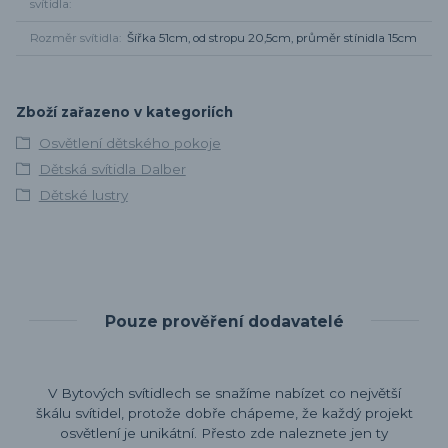
svítidla
Rozměr svítidla
Šířka 51cm, od stropu 20,5cm, průměr stínidla 15cm
Zboží zařazeno v kategoriích
Osvětlení dětského pokoje
Dětská svítidla Dalber
Dětské lustry
Pouze prověření dodavatelé
V Bytových svítidlech se snažíme nabízet co největší
škálu svítidel, protože dobře chápeme, že každý projekt
osvětlení je unikátní. Přesto zde naleznete jen ty