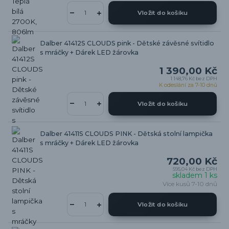
Vložit do košíku
Dalber 41412S CLOUDS pink - Dětské závěsné svítidlo
s mráčky + Dárek LED žárovka
1 390,00 Kč
1 148,76 Kč
bez DPH
K odeslání za 7-10 dnů
Vložit do košíku
Dalber 41411S CLOUDS PINK - Dětská stolní lampička
s mráčky + Dárek LED žárovka
720,00 Kč
595,04 Kč
bez DPH
skladem 1 ks
Více kusů 7-10 dnů
Vložit do košíku