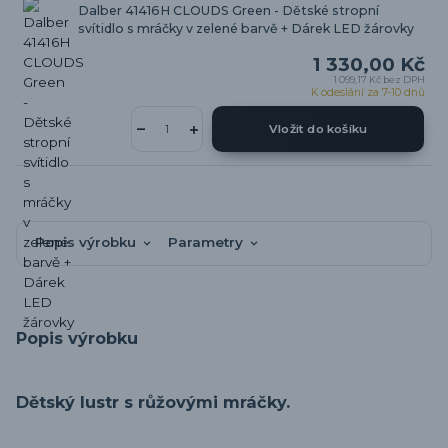
Dalber 41416H CLOUDS Green - Dětské stropní
svítidlo s mráčky v zelené barvě + Dárek LED žárovky
1 330,00 Kč
1 099,17 Kč
bez DPH
K odeslání za 7-10 dnů
Vložit do košíku
Popis výrobku
Parametry
Popis výrobku
Dětský lustr s růžovými mráčky.