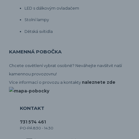
LED s dálkovým ovladačem
Stolní lampy
Dětská svítidla
KAMENNÁ POBOČKA
Chcete osvětlení vybrat osobně? Neváhejte navšítvit naší
kamennou provozovnu!
naleznete zde
Více informací o provozu a kontakty
KONTAKT
731 574 461
PO-PÁ 8:30 - 14:30