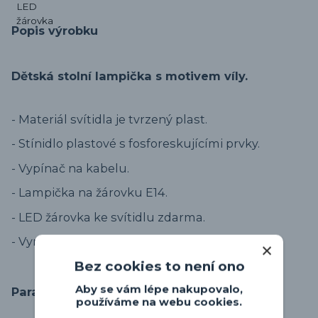
Popis výrobku
Dětská stolní lampička s motivem víly.
- Materiál svítidla je tvrzený plast.
- Stínidlo plastové s fosforeskujícími prvky.
- Vypínač na kabelu.
- Lampička na žárovku E14.
- LED žárovka ke svítidlu zdarma.
- Vyrobeno ve Španělsku.
Bez cookies to není ono
Aby se vám lépe nakupovalo,
Parametry
používáme na webu cookies.