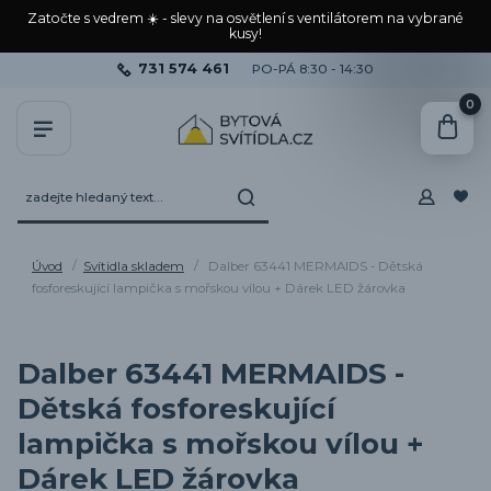
Zatočte s vedrem ☀️ - slevy na osvětlení s ventilátorem na vybrané
kusy!
731 574 461
PO-PÁ 8:30 - 14:30
0
Úvod
Svítidla skladem
Dalber 63441 MERMAIDS - Dětská
fosforeskující lampička s mořskou vílou + Dárek LED žárovka
Dalber 63441 MERMAIDS -
Dětská fosforeskující
lampička s mořskou vílou +
Dárek LED žárovka