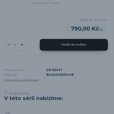
Více kusů 7-10 dnů
652,89 Kč
bez DPH
790,00 Kč
/
ks
Vložit do košíku
Číslo produktu:
DA 63441
EAN kód:
8420406634418
Hlídat cenu / dostupnost
Do oblíbených
V této sérii nabízíme: