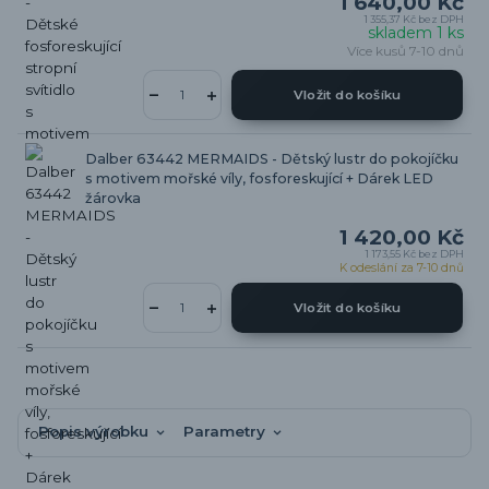
1 640,00 Kč
1 355,37 Kč
bez DPH
skladem 1 ks
Více kusů 7-10 dnů
Vložit do košíku
Dalber 63442 MERMAIDS - Dětský lustr do pokojíčku
s motivem mořské víly, fosforeskující + Dárek LED
žárovka
1 420,00 Kč
1 173,55 Kč
bez DPH
K odeslání za 7-10 dnů
Vložit do košíku
Popis výrobku
Parametry