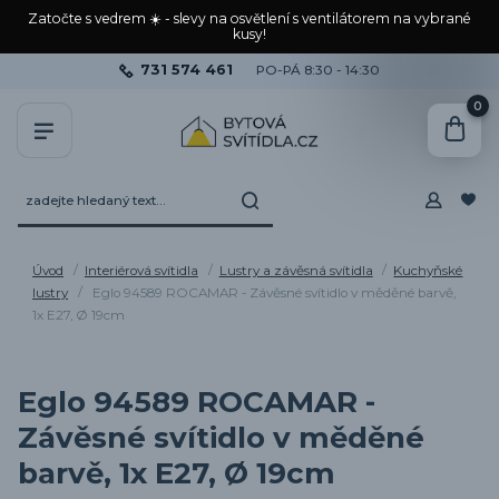
Zatočte s vedrem ☀️ - slevy na osvětlení s ventilátorem na vybrané
kusy!
731 574 461
PO-PÁ 8:30 - 14:30
0
Úvod
Interiérová svítidla
Lustry a závěsná svítidla
Kuchyňské
lustry
Eglo 94589 ROCAMAR - Závěsné svítidlo v měděné barvě,
1x E27, Ø 19cm
Eglo 94589 ROCAMAR -
Závěsné svítidlo v měděné
barvě, 1x E27, Ø 19cm