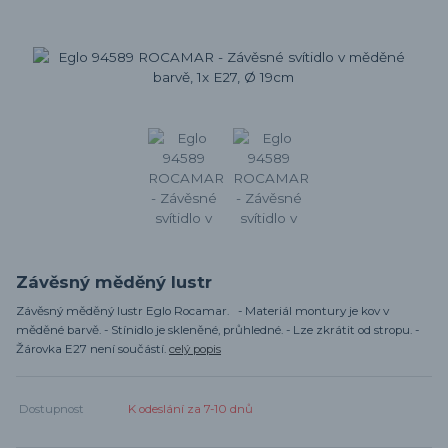
Závěsný měděný lustr
Závěsný měděný lustr Eglo Rocamar. - Materiál montury je kov v
měděné barvě. - Stínidlo je skleněné, průhledné. - Lze zkrátit od stropu. -
Žárovka E27 není součástí.
celý popis
Dostupnost
K odeslání za 7-10 dnů