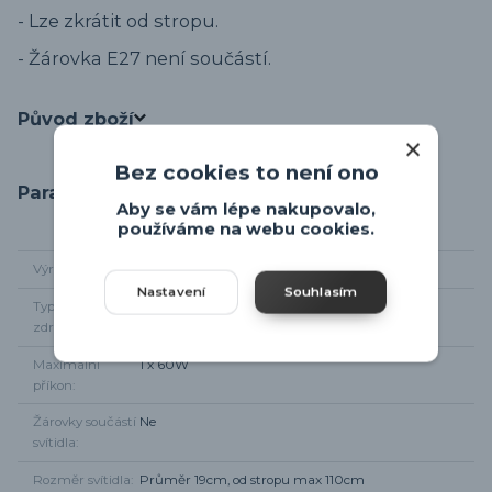
- Lze zkrátit od stropu.
- Žárovka E27 není součástí.
Původ zboží
Bez cookies to není ono
Parametry
Aby se vám lépe nakupovalo,
používáme na webu cookies.
Výrobce
Eglo
Nastavení
Souhlasím
Typ světelného
1 x E27
zdroje
Maximální
1 x 60W
příkon
Žárovky součástí
Ne
svítidla
Rozměr svítidla
Průměr 19cm, od stropu max 110cm