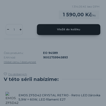
1 314,05 Kč
bez DPH
1 590,00 Kč
/
ks
Vložit do košíku
Číslo produktu:
EO 94589
EAN kód:
9002759945893
Hlídat cenu / dostupnost
Do oblíbených
V této sérii nabízíme:
EMOS ZF5D42 CRYSTAL RETRO - Retro LED žárovka
5,9W = 60W, LED filament E27