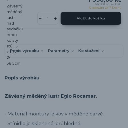
6 603,31 Kč
bez DPH
K odeslání za 7-10 dnů
Vložit do košíku
Popis výrobku
Parametry
Ke stažení
Popis výrobku
Závěsný měděný lustr Eglo Rocamar.
- Materiál montury je kov v měděné barvě.
- Stínidlo je skleněné, průhledné.