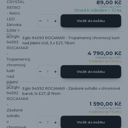
89,00 Kč
73,55 Kč
bez DPH
Ihned k odeslání > 10 ks
Vložit do košíku
Eglo 94593 ROCAMAR - Trojramenný chromový lustr
nad jídelní stůl, 3 x E27, 78cm
4 790,00 Kč
3 958,68 Kč
bez DPH
K odeslání za 7-10 dnů
Vložit do košíku
Eglo 94592 ROCAMAR - Závěsné svítidlo v chromové
barvě, 1x E27, Ø 19cm
1 590,00 Kč
1 314,05 Kč
bez DPH
K odeslání za 7-10 dnů
Vložit do košíku