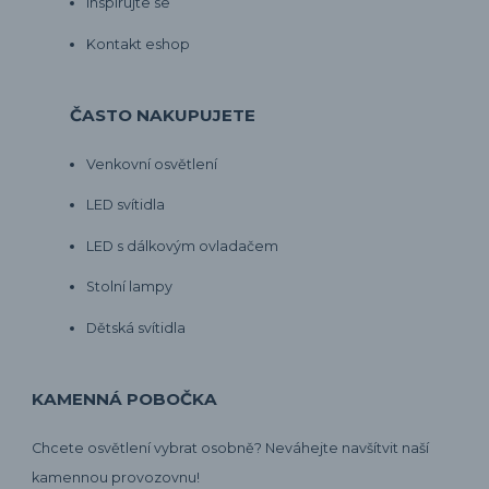
Inspirujte se
Kontakt eshop
ČASTO NAKUPUJETE
Venkovní osvětlení
LED svítidla
LED s dálkovým ovladačem
Stolní lampy
Dětská svítidla
KAMENNÁ POBOČKA
Chcete osvětlení vybrat osobně? Neváhejte navšítvit naší
kamennou provozovnu!