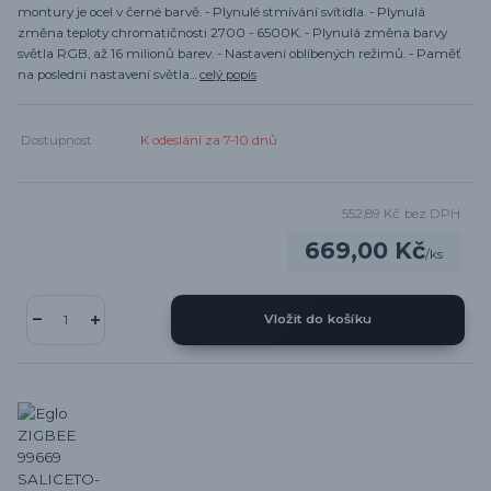
montury je ocel v černé barvě. - Plynulé stmívání svítidla. - Plynulá
změna teploty chromatičnosti 2700 - 6500K. - Plynulá změna barvy
světla RGB, až 16 milionů barev. - Nastavení oblíbených režimů. - Paměť
na poslední nastavení světla...
celý popis
Dostupnost
K odeslání za 7-10 dnů
552,89 Kč
bez DPH
669,00 Kč
/
ks
Vložit do košíku