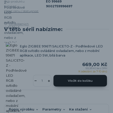
Číslo produktu:
EO 99669
EAN kód:
9002759996697
Hlídat cenu / dostupnost
Do oblíbených
V této sérii nabízíme:
Eglo ZIGBEE 99671 SALICETO-Z - Podhledové LED
RGB svítidlo ovládáné ovladačem, nebo z mobilní
aplikace, LED 5W, bílá barva
669,00 Kč
552,89 Kč
bez DPH
K odeslání za 7-10 dnů
Vložit do košíku
Popis výrobku
Parametry
Ke stažení