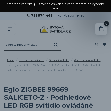
Zatočte s vedrem ☀️ - slevy na osvětlení s ventilátorem na vybrané
kusy!
731 574 461
PO-PÁ 8:30 - 14:30
0
Úvod
Interiérová svítidla
Stropní svítidla
Podhledová svítidla
Eglo ZIGBEE 99669 SALICETO-Z - Podhledové LED RGB svítidlo
ovládáné ovladačem, nebo z mobilní aplikace, LED 5W
Eglo ZIGBEE 99669
SALICETO-Z - Podhledové
LED RGB svítidlo ovládáné