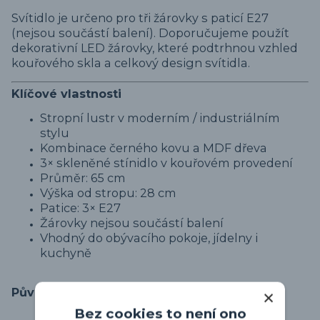
Svítidlo je určeno pro tři žárovky s paticí E27
(nejsou součástí balení). Doporučujeme použít
dekorativní LED žárovky, které podtrhnou vzhled
kouřového skla a celkový design svítidla.
Klíčové vlastnosti
Stropní lustr v moderním / industriálním
stylu
Kombinace černého kovu a MDF dřeva
3× skleněné stínidlo v kouřovém provedení
Průměr: 65 cm
Výška od stropu: 28 cm
Patice: 3× E27
Žárovky nejsou součástí balení
Vhodný do obývacího pokoje, jídelny i
kuchyně
Původ zboží
Bez cookies to není ono