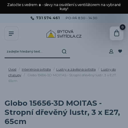
Zatočte s vedrem ☀️ - slevy na osvětlení s ventilátorem na vybrané
kusy!
731 574 461
PO-PÁ 8:30 - 14:30
0
Úvod
Interiérová svítidla
Lustry a závěsná svítidla
Lustry do
chalupy
Globo 15656-3D MOITAS - Stropní dřevěný lustr, 3 x E27,
65cm
Globo 15656-3D MOITAS -
Stropní dřevěný lustr, 3 x E27,
65cm