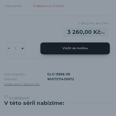
Dostupnost
K odeslání za 3-5 dnů
2 694,21 Kč
bez DPH
3 260,00 Kč
/
ks
Vložit do košíku
Číslo produktu:
GLO 15656-3D
EAN kód:
9007371436972
Hlídat cenu / dostupnost
Do oblíbených
V této sérii nabízíme: