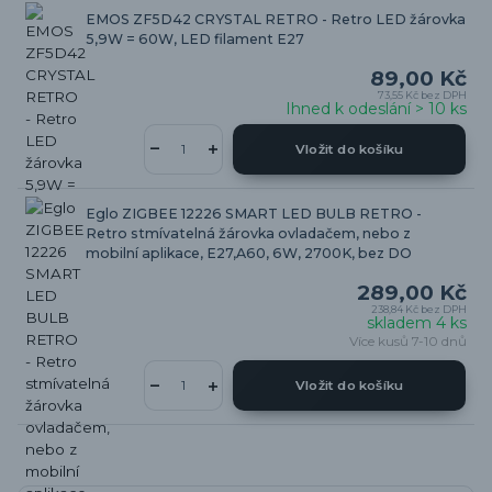
EMOS ZF5D42 CRYSTAL RETRO - Retro LED žárovka
5,9W = 60W, LED filament E27
89,00 Kč
73,55 Kč
bez DPH
Ihned k odeslání > 10 ks
Vložit do košíku
Eglo ZIGBEE 12226 SMART LED BULB RETRO -
Retro stmívatelná žárovka ovladačem, nebo z
mobilní aplikace, E27,A60, 6W, 2700K, bez DO
289,00 Kč
238,84 Kč
bez DPH
skladem 4 ks
Více kusů 7-10 dnů
Vložit do košíku