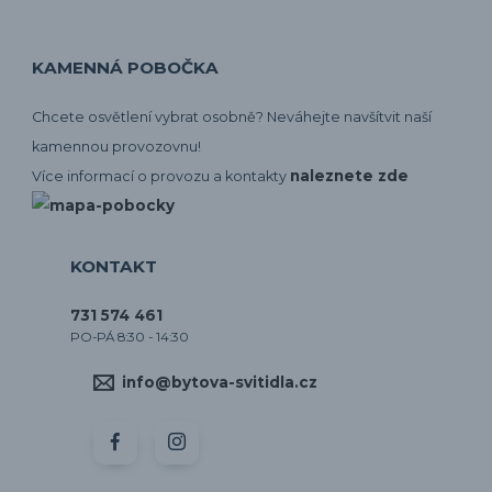
KAMENNÁ POBOČKA
Chcete osvětlení vybrat osobně? Neváhejte navšítvit naší
kamennou provozovnu!
naleznete zde
Více informací o provozu a kontakty
KONTAKT
731 574 461
PO-PÁ 8:30 - 14:30
info@bytova-svitidla.cz