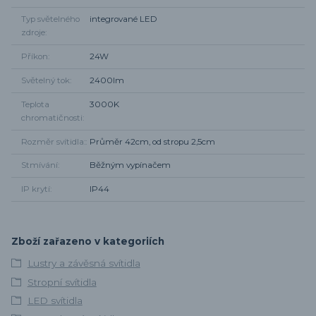
Typ světelného
integrované LED
zdroje
Příkon
24W
Světelný tok
2400lm
Teplota
3000K
chromatičnosti
Rozměr svítidla:
Průměr 42cm, od stropu 2,5cm
Stmívání
Běžným vypínačem
IP krytí
IP44
Zboží zařazeno v kategoriích
Lustry a závěsná svítidla
Stropní svítidla
LED svítidla