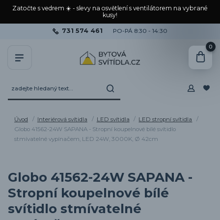
Zatočte s vedrem ☀️ - slevy na osvětlení s ventilátorem na vybrané
kusy!
731 574 461
PO-PÁ 8:30 - 14:30
0
Úvod
Interiérová svítidla
LED svítidla
LED stropní svítidla
Globo 41562-24W SAPANA - Stropní koupelnové bílé svítidlo
stmívatelné vypínačem, LED 24W, 3000K, Ø 42cm
Globo 41562-24W SAPANA -
Stropní koupelnové bílé
svítidlo stmívatelné