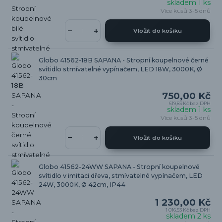
skladem 1 ks
Více kusů 3-5 dnů
Vložit do košíku
Globo 41562-18B SAPANA - Stropní koupelnové černé
svítidlo stmívatelné vypínačem, LED 18W, 3000K, Ø
30cm
750,00 Kč
619,83 Kč
bez DPH
skladem 1 ks
Více kusů 3-5 dnů
Vložit do košíku
Globo 41562-24WW SAPANA - Stropní koupelnové
svítidlo v imitaci dřeva, stmívatelné vypínačem, LED
24W, 3000K, Ø 42cm, IP44
1 230,00 Kč
1 016,53 Kč
bez DPH
skladem 2 ks