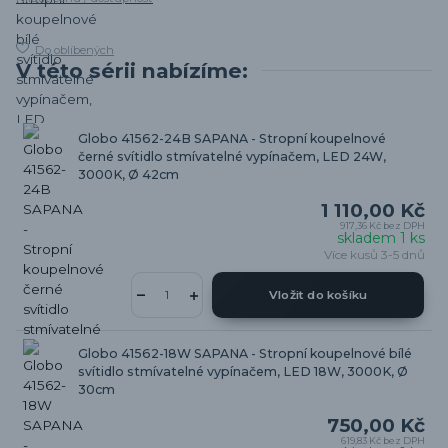
Do oblíbených
V této sérii nabízíme:
Globo 41562-24B SAPANA - Stropní koupelnové
černé svítidlo stmívatelné vypínačem, LED 24W,
3000K, Ø 42cm
1 110,00 Kč
917,36 Kč
bez DPH
skladem 1 ks
Více kusů 3-5 dnů
Vložit do košíku
Globo 41562-18W SAPANA - Stropní koupelnové bílé
svítidlo stmívatelné vypínačem, LED 18W, 3000K, Ø
30cm
750,00 Kč
619,83 Kč
bez DPH