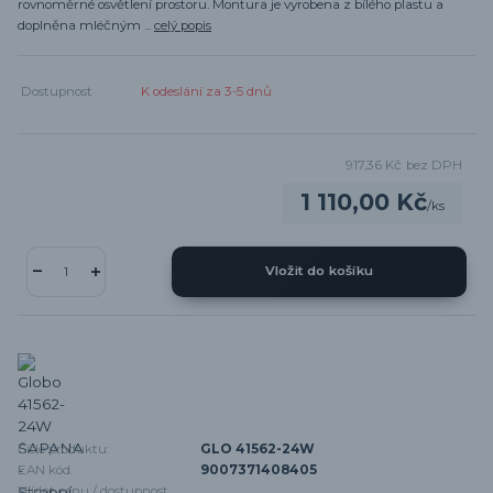
rovnoměrné osvětlení prostoru. Montura je vyrobena z bílého plastu a
doplněna mléčným ...
celý popis
Dostupnost
K odeslání za 3-5 dnů
917,36 Kč
bez DPH
1 110,00 Kč
/
ks
Vložit do košíku
Číslo produktu:
GLO 41562-24W
EAN kód:
9007371408405
Hlídat cenu / dostupnost