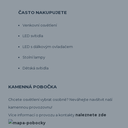
ČASTO NAKUPUJETE
Venkovní osvětlení
LED svítidla
LED s dálkovým ovladačem
Stolní lampy
Dětská svítidla
KAMENNÁ POBOČKA
Chcete osvětlení vybrat osobně? Neváhejte navšítvit naší
kamennou provozovnu!
naleznete zde
Více informací o provozu a kontakty