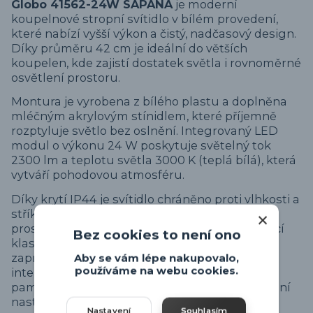
Globo 41562-24W SAPANA
je moderní
koupelnové stropní svítidlo v bílém provedení,
které nabízí vyšší výkon a čistý, nadčasový design.
Díky průměru 42 cm je ideální do větších
koupelen, kde zajistí dostatek světla i rovnoměrné
osvětlení prostoru.
Montura je vyrobena z bílého plastu a doplněna
mléčným akrylovým stínidlem, které příjemně
rozptyluje světlo bez oslnění. Integrovaný LED
modul o výkonu 24 W poskytuje světelný tok
2300 lm a teplotu světla 3000 K (teplá bílá), která
vytváří pohodovou atmosféru.
Díky krytí IP44 je svítidlo chráněno proti vlhkosti a
stříkající vodě, a je tak vhodné pro koupelnové
prostředí. Praktickou funkcí je stmívání pomocí
Bez cookies to není ono
klasického nástěnného vypínače – postupným
zapnutím lze přepínat mezi 100 %, 50 % a 10 %
Aby se vám lépe nakupovalo,
používáme na webu cookies.
intenzity světla. Svítidlo je navíc vybaveno
paměťovou funkcí, která si zapamatuje poslední
nastavení.
Nastavení
Souhlasím