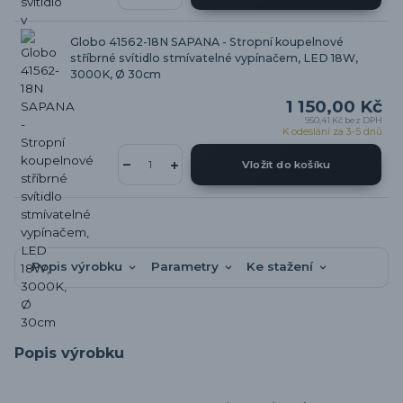
Globo 41562-18N SAPANA - Stropní koupelnové
stříbrné svítidlo stmívatelné vypínačem, LED 18W,
3000K, Ø 30cm
1 150,00 Kč
950,41 Kč
bez DPH
K odeslání za 3-5 dnů
Vložit do košíku
Popis výrobku
Parametry
Ke stažení
Popis výrobku