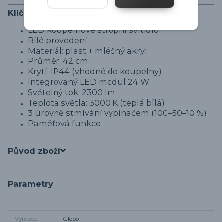
Klíčové vlastnosti
LED koupelnové stropní svítidlo
Bílé provedení
Materiál: plast + mléčný akryl
Průměr: 42 cm
Krytí: IP44 (vhodné do koupelny)
Integrovaný LED modul 24 W
Světelný tok: 2300 lm
Teplota světla: 3000 K (teplá bílá)
3 úrovně stmívání vypínačem (100–50–10 %)
Paměťová funkce
Původ zboží
Parametry
Výrobce
Globo