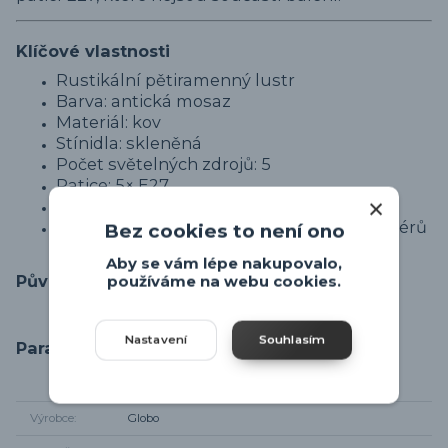
Klíčové vlastnosti
Rustikální pětiramenný lustr
Barva: antická mosaz
Materiál: kov
Stínidla: skleněná
Počet světelných zdrojů: 5
Patice: 5× E27
Žárovky nejsou součástí balení
Vhodný do klasických a rustikálních interiérů
Bez cookies to není ono
Aby se vám lépe nakupovalo,
Původ zboží
používáme na webu cookies.
Nastavení
Souhlasím
Parametry
Výrobce
Globo