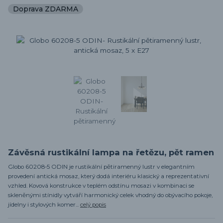
Doprava ZDARMA
Závěsná rustikální lampa na řetězu, pět ramen
Globo 60208-5 ODIN je rustikální pětiramenný lustr v elegantním
provedení antická mosaz, který dodá interiéru klasický a reprezentativní
vzhled. Kovová konstrukce v teplém odstínu mosazi v kombinaci se
skleněnými stínidly vytváří harmonický celek vhodný do obývacího pokoje,
jídelny i stylových komer...
celý popis