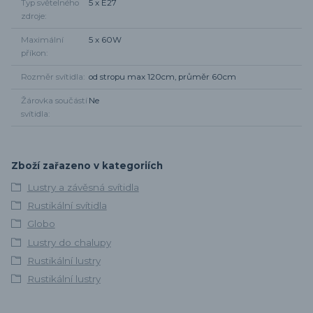
Typ světelného
5 x E27
zdroje
Maximální
5 x 60W
příkon
Rozměr svítidla
od stropu max 120cm, průměr 60cm
Žárovka součástí
Ne
svítidla
Zboží zařazeno v kategoriích
Lustry a závěsná svítidla
Rustikální svítidla
Globo
Lustry do chalupy
Rustikální lustry
Rustikální lustry