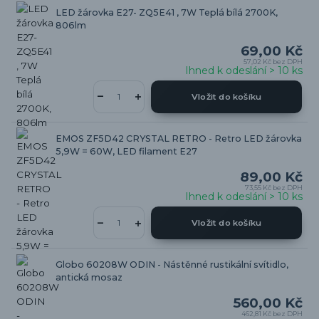
LED žárovka E27- ZQ5E41 , 7W Teplá bílá 2700K,
806lm
69,00 Kč
57,02 Kč
bez DPH
Ihned k odeslání > 10 ks
Vložit do košíku
EMOS ZF5D42 CRYSTAL RETRO - Retro LED žárovka
5,9W = 60W, LED filament E27
89,00 Kč
73,55 Kč
bez DPH
Ihned k odeslání > 10 ks
Vložit do košíku
Globo 60208W ODIN - Nástěnné rustikální svítidlo,
antická mosaz
560,00 Kč
462,81 Kč
bez DPH