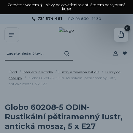
Zatočte s vedrem ☀️ - slevy na osvětlení s ventilátorem na vybrané
kusy!
731 574 461
PO-PÁ 8:30 - 14:30
0
Úvod
Interiérová svítidla
Lustry a závěsná svítidla
Lustry do
chalupy
Globo 60208-5 ODIN- Rustikální pětiramenný lustr,
antická mosaz, 5 x E27
Globo 60208-5 ODIN-
Rustikální pětiramenný lustr,
antická mosaz, 5 x E27