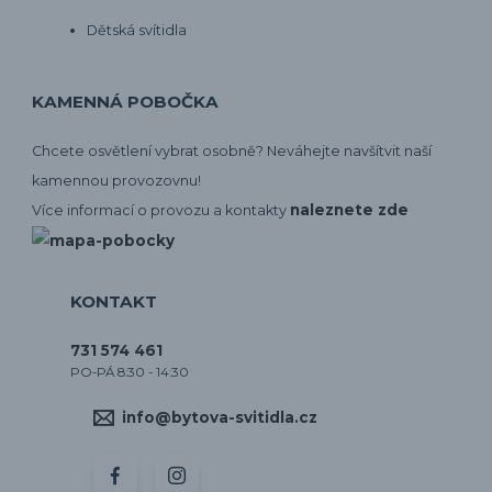
Dětská svítidla
KAMENNÁ POBOČKA
Chcete osvětlení vybrat osobně? Neváhejte navšítvit naší
kamennou provozovnu!
naleznete zde
Více informací o provozu a kontakty
KONTAKT
731 574 461
PO-PÁ 8:30 - 14:30
info@bytova-svitidla.cz