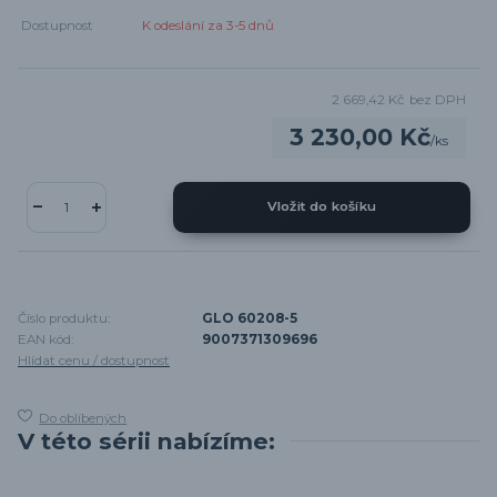
Dostupnost
K odeslání za 3-5 dnů
2 669,42 Kč
bez DPH
3 230,00 Kč
/
ks
Vložit do košíku
Číslo produktu:
GLO 60208-5
EAN kód:
9007371309696
Hlídat cenu / dostupnost
Do oblíbených
V této sérii nabízíme: