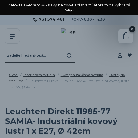
Zatočte s vedrem ☀️ - slevy na osvětlení s ventilátorem na vybrané
kusy!
731 574 461
PO-PÁ 8:30 - 14:30
0
Úvod
Interiérová svítidla
Lustry a závěsná svítidla
Lustry do
chalupy
Leuchten Direkt 11985-77 SAMIA- Industriální kovový lustr
1 x E27, Ø 42cm
Leuchten Direkt 11985-77
SAMIA- Industriální kovový
lustr 1 x E27, Ø 42cm