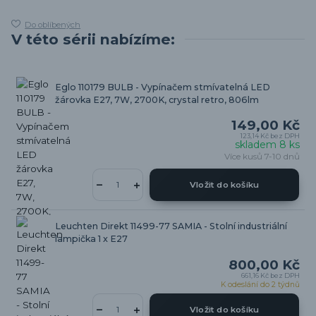
Do oblíbených
V této sérii nabízíme:
Eglo 110179 BULB - Vypínačem stmívatelná LED
žárovka E27, 7W, 2700K, crystal retro, 806lm
149,00 Kč
123,14 Kč
bez DPH
skladem 8 ks
Více kusů 7-10 dnů
Vložit do košíku
Leuchten Direkt 11499-77 SAMIA - Stolní industriální
lampička 1 x E27
800,00 Kč
661,16 Kč
bez DPH
K odeslání do 2 týdnů
Vložit do košíku