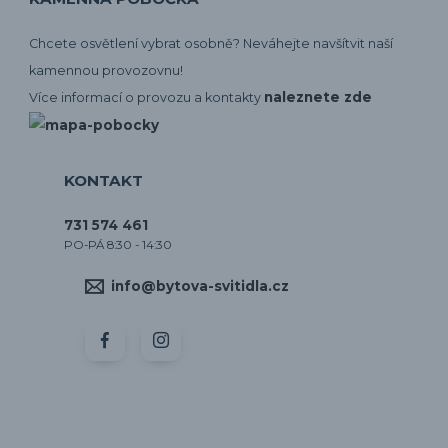
Chcete osvětlení vybrat osobně? Neváhejte navšítvit naší
kamennou provozovnu!
naleznete zde
Více informací o provozu a kontakty
KONTAKT
731 574 461
PO-PÁ 8:30 - 14:30
info@bytova-svitidla.cz
by CORA osvětlení