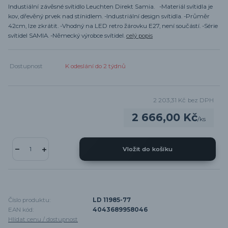
Industiální závěsné svítidlo Leuchten Direkt Samia. -Materiál svítidla je
kov, dřevěný prvek nad stínidlem. -Industriální design svítidla. -Průměr
42cm, lze zkrátit. -Vhodný na LED retro žárovku E27, není součástí. -Série
svítidel SAMIA. -Německý výrobce svítidel.
celý popis
Dostupnost
K odeslání do 2 týdnů
2 203,31 Kč
bez DPH
2 666,00 Kč
/
ks
Vložit do košíku
Číslo produktu:
LD 11985-77
EAN kód:
4043689958046
Hlídat cenu / dostupnost