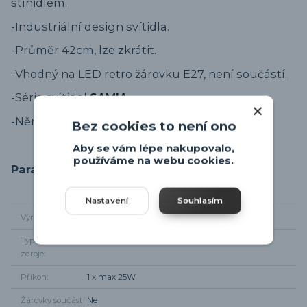
stínidlem.
-Industriální design svítidla.
-Průměr 42cm, lze zkrátit.
-Vhodný na LED retro žárovku E27, není součástí.
-Série svítidel
SAMIA
.
-Německý výrobce svítidel.
Bez cookies to není ono
Aby se vám lépe nakupovalo,
používáme na webu cookies.
Parametry
Nastavení
Souhlasím
Výrobce
Leuchten Direkt
Typ světelného
1 x E27
zdroje
Příkon
1 x max 25W
Žárovky součástí
Ne