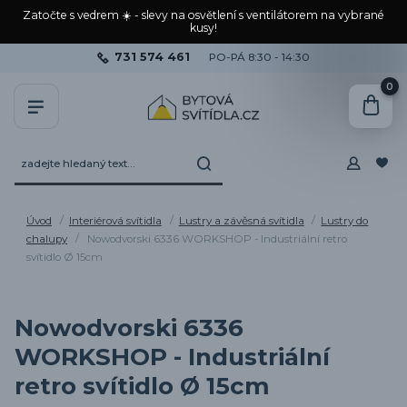
Zatočte s vedrem ☀️ - slevy na osvětlení s ventilátorem na vybrané
kusy!
731 574 461
PO-PÁ 8:30 - 14:30
0
Úvod
Interiérová svítidla
Lustry a závěsná svítidla
Lustry do
chalupy
Nowodvorski 6336 WORKSHOP - Industriální retro
svítidlo Ø 15cm
Nowodvorski 6336
WORKSHOP - Industriální
retro svítidlo Ø 15cm