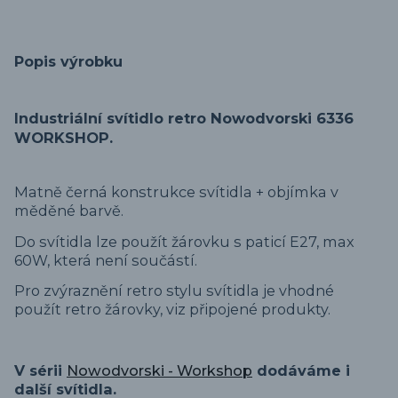
Popis výrobku
Industriální svítidlo retro Nowodvorski 6336
WORKSHOP.
Matně černá konstrukce svítidla + objímka v
měděné barvě.
Do svítidla lze použít žárovku s paticí E27, max
60W, která není součástí.
Pro zvýraznění retro stylu svítidla je vhodné
použít retro žárovky, viz připojené produkty.
V sérii
Nowodvorski - Workshop
dodáváme i
další svítidla.