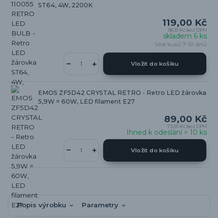
ST64, 4W, 2200K
119,00 Kč
98,35 Kč
bez DPH
skladem 6 ks
Více kusů 7-10 dnů
Vložit do košíku
EMOS ZF5D42 CRYSTAL RETRO - Retro LED žárovka
5,9W = 60W, LED filament E27
89,00 Kč
73,55 Kč
bez DPH
Ihned k odeslání > 10 ks
Vložit do košíku
Popis výrobku
Parametry