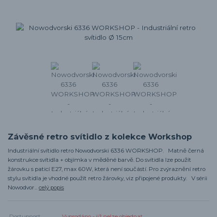
Závěsné retro svítidlo z kolekce Workshop
Industriální svítidlo retro Nowodvorski 6336 WORKSHOP. Matně černá
konstrukce svítidla + objímka v měděné barvě. Do svítidla lze použít
žárovku s paticí E27, max 60W, která není součástí. Pro zvýraznění retro
stylu svítidla je vhodné použít retro žárovky, viz připojené produkty. V sérii
Nowodvor...
celý popis
Dostupnost
Vyprodáno - již nelze objednat