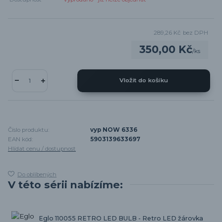
289,26 Kč
bez DPH
350,00 Kč
/
ks
Vložit do košíku
Číslo produktu:
vyp NOW 6336
EAN kód:
5903139633697
Hlídat cenu / dostupnost
Do oblíbených
V této sérii nabízíme:
Eglo 110055 RETRO LED BULB - Retro LED žárovka