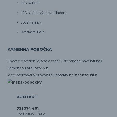
LED svítidla
LED s dálkovým ovladačem
Stolní lampy
Dětská svítidla
KAMENNÁ POBOČKA
Chcete osvětlení vybrat osobně? Neváhejte navšítvit naší
kamennou provozovnu!
naleznete zde
Více informací o provozu a kontakty
KONTAKT
731 574 461
PO-PÁ 8:30 - 14:30