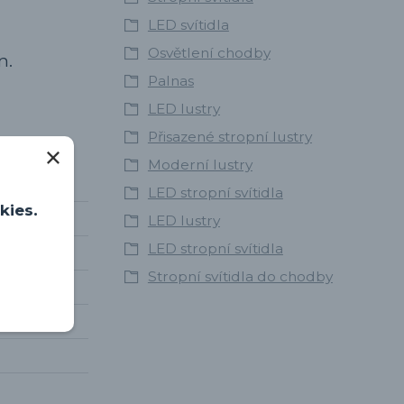
LED svítidla
Osvětlení chodby
n.
Palnas
LED lustry
Přisazené stropní lustry
Moderní lustry
LED stropní svítidla
kies.
LED lustry
LED stropní svítidla
Stropní svítidla do chodby