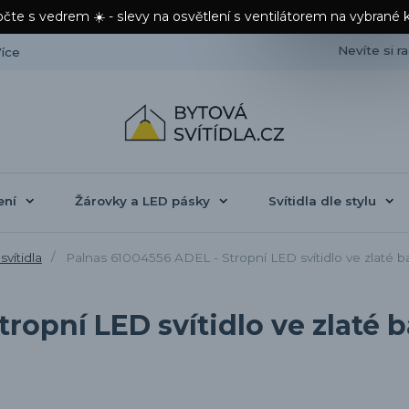
čte s vedrem ☀️ - slevy na osvětlení s ventilátorem na vybrané 
Nevíte si r
íce
ení
Žárovky a LED pásky
Svítidla dle stylu
svítidla
Palnas 61004556 ADEL - Stropní LED svítidlo ve zlaté
ropní LED svítidlo ve zlaté 