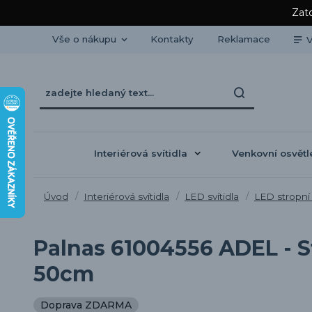
Zato
Vše o nákupu
Kontakty
Reklamace
V
Interiérová svítidla
Venkovní osvětl
Úvod
Interiérová svítidla
LED svítidla
LED stropní 
Palnas 61004556 ADEL - St
50cm
Doprava ZDARMA