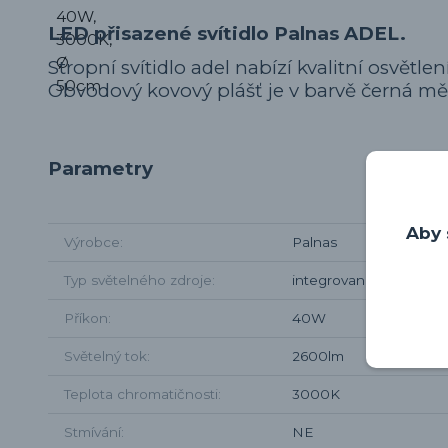
LED přisazené svítidlo Palnas ADEL.
Stropní svítidlo adel nabízí kvalitní osvětle
Obvodový kovový plášť je v barvě černá měď 
Parametry
Aby 
Výrobce
Palnas
Typ světelného zdroje
integrované LED
Příkon
40W
Světelný tok
2600lm
Teplota chromatičnosti
3000K
Stmívání
NE