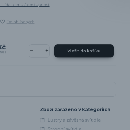
Hlídat cenu / dostupnost
Do oblíbených
Kč
Vložit do košíku
DPH
Zboží zařazeno v kategoriích
Lustry a závěsná svítidla
Stropní svítidla