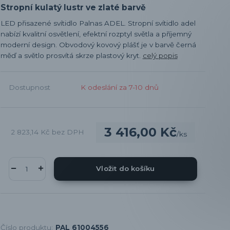
Stropní kulatý lustr ve zlaté barvě
LED přisazené svítidlo Palnas ADEL. Stropní svítidlo adel
nabízí kvalitní osvětlení, efektní rozptyl světla a příjemný
moderní design. Obvodový kovový plášť je v barvě černá
měď a světlo prosvítá skrze plastový kryt.
celý popis
Dostupnost
K odeslání za 7-10 dnů
3 416,00 Kč
2 823,14 Kč
bez DPH
/
ks
Vložit do košíku
Číslo produktu:
PAL 61004556