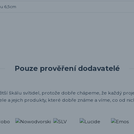
pu 6,5cm
Pouze prověření dodavatelé
ětší škálu svítidel, protože dobře chápeme, že každý projek
ele a jejich produkty, které dobře známe a víme, co od nic