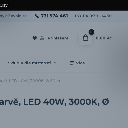
kusy!
731 574 461
ady? Zavolejte.
PO-PÁ 8:30 - 14:30
0
0,00 Kč
Přihlášení
Svítidla dle místností
Více
 barvě, LED 40W, 3000K, Ø 50cm
barvě, LED 40W, 3000K, Ø