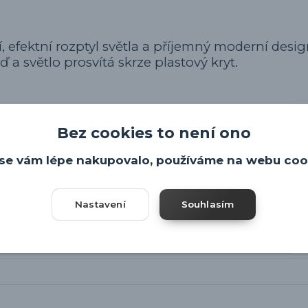
ní, efektní rozptyl světla a příjemný moderní desig
a světlo prosvítá skrze plastový kryt.
Bez cookies to není ono
se vám lépe nakupovalo, používáme na webu coo
Nastavení
Souhlasím