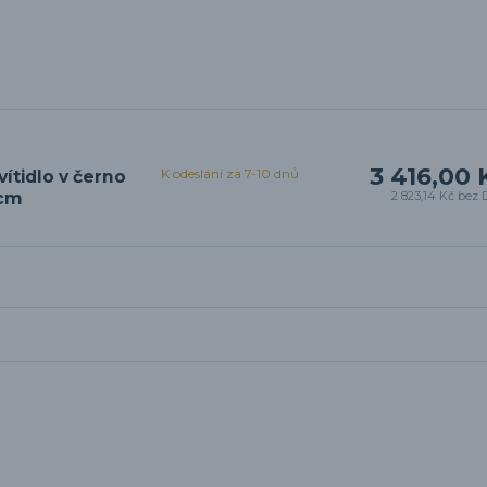
3 416,00 
K odeslání za 7-10 dnů
ítidlo v černo
0cm
2 823,14 Kč
bez 