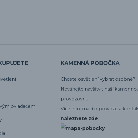
KUPUJETE
KAMENNÁ POBOČKA
větlení
Chcete osvětlení vybrat osobně?
Neváhejte navšítvit naší kamenno
provozovnu!
ovým ovladačem
Více informací o provozu a kontak
naleznete zde
y
dla