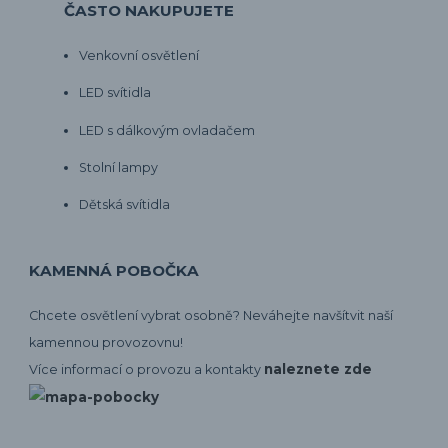
ČASTO NAKUPUJETE
Venkovní osvětlení
LED svítidla
LED s dálkovým ovladačem
Stolní lampy
Dětská svítidla
KAMENNÁ POBOČKA
Chcete osvětlení vybrat osobně? Neváhejte navšítvit naší
kamennou provozovnu!
naleznete zde
Více informací o provozu a kontakty