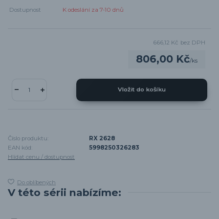
Dostupnost
K odeslání za 7-10 dnů
666,12 Kč
bez DPH
806,00 Kč
/
ks
Vložit do košíku
Číslo produktu:
RX 2628
EAN kód:
5998250326283
Hlídat cenu / dostupnost
Do oblíbených
V této sérii nabízíme: