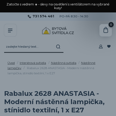
Zatočte s vedrem ☀️ - slevy na osvětlení s ventilátorem na vybrané
kusy!
731 574 461
PO-PÁ 8:30 - 14:30
0
Úvod
Interiérová svítidla
Nástěnná svítidla
Nástěnné
lampičky
Rabalux 2628 ANASTASIA - Moderní nástěnná
lampička, stínidlo textilní, 1 x E27
Rabalux 2628 ANASTASIA -
Moderní nástěnná lampička,
stínidlo textilní, 1 x E27