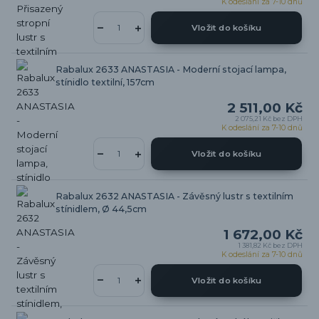
K odeslání za 7-10 dnů
Vložit do košíku
Rabalux 2633 ANASTASIA - Moderní stojací lampa,
stínidlo textilní, 157cm
2 511,00 Kč
2 075,21 Kč
bez DPH
K odeslání za 7-10 dnů
Vložit do košíku
Rabalux 2632 ANASTASIA - Závěsný lustr s textilním
stínidlem, Ø 44,5cm
1 672,00 Kč
1 381,82 Kč
bez DPH
K odeslání za 7-10 dnů
Vložit do košíku