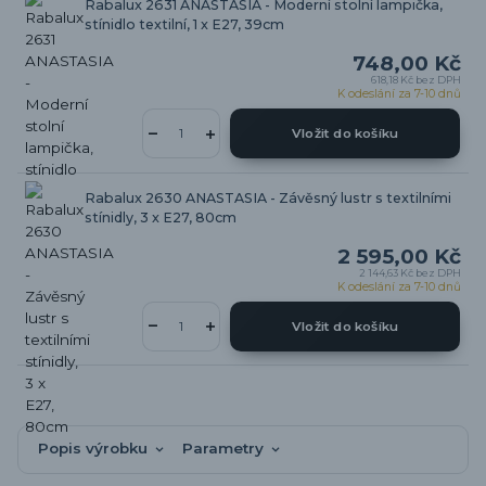
Rabalux 2631 ANASTASIA - Moderní stolní lampička,
stínidlo textilní, 1 x E27, 39cm
748,00 Kč
618,18 Kč
bez DPH
K odeslání za 7-10 dnů
Vložit do košíku
Rabalux 2630 ANASTASIA - Závěsný lustr s textilními
stínidly, 3 x E27, 80cm
2 595,00 Kč
2 144,63 Kč
bez DPH
K odeslání za 7-10 dnů
Vložit do košíku
Popis výrobku
Parametry