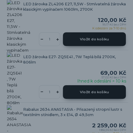
LED žárovka ZL4206 E27, 11,5W - Stmívatelná žárovka
klasickým vypínačem 1060lm, 2700K
120,00 Kč
99,17 Kč
bez DPH
K odeslání za 7-10 dnů
Vložit do košíku
LED žárovka E27- ZQ5E41 , 7W Teplá bílá 2700K,
806lm
69,00 Kč
57,02 Kč
bez DPH
Ihned k odeslání > 10 ks
Vložit do košíku
Rabalux 2634 ANASTASIA - Přisazený stropní lustr s
textilním stínidlem, 3 x E14, Ø 49,5cm
2 259,00 Kč
1 866,94 Kč
bez DPH