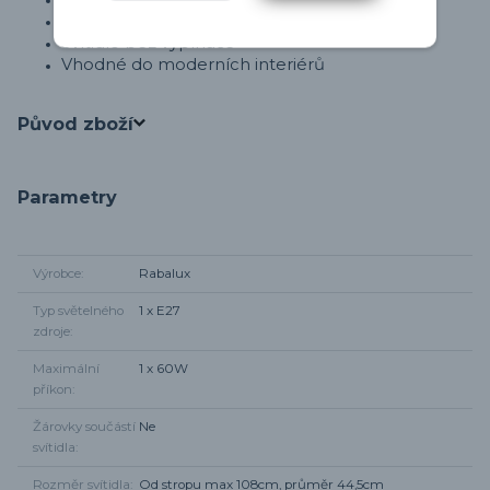
Stínidlo: textilní
Svítidlo bez vypínače
Vhodné do moderních interiérů
Původ zboží
Parametry
Výrobce
Rabalux
Typ světelného
1 x E27
zdroje
Maximální
1 x 60W
příkon
Žárovky součástí
Ne
svítidla
Rozměr svítidla
Od stropu max 108cm, průměr 44,5cm