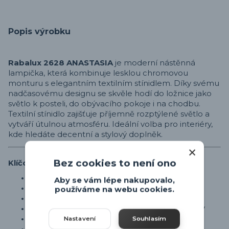
Popis výrobku
Rabalux 2628 ANASTASIA
je moderní nástěnná
lampička, která kombinuje lesklou chromovou
monturu s elegantním textilním stínidlem. Díky svému
nadčasovému designu se skvěle hodí do ložnice jako
světlo k posteli, do obývacího pokoje i na chodbu.
Textilní stínidlo zajišťuje příjemně rozptýlené světlo a
vytváří útulnou atmosféru. Ideální volba pro interiéry,
kde hledáte decentní a stylový doplněk.
Bez cookies to není ono
Klíčové vlastnosti
Nástěnná lampička
Aby se vám lépe nakupovalo,
Patice: 1× E27
používáme na webu cookies.
Žárovka není součástí balení
Doporučené žárovky – viz připojené produkty
Materiál montury: kov
Nastavení
Souhlasím
Barva montury: chrom