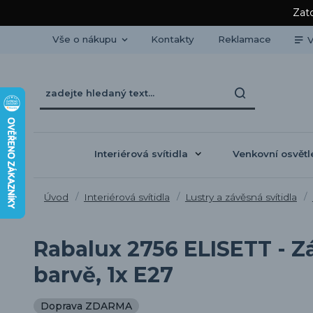
Zato
Vše o nákupu
Kontakty
Reklamace
V
Interiérová svítidla
Venkovní osvětl
Úvod
Interiérová svítidla
Lustry a závěsná svítidla
Rabalux 2756 ELISETT - Z
barvě, 1x E27
Doprava ZDARMA