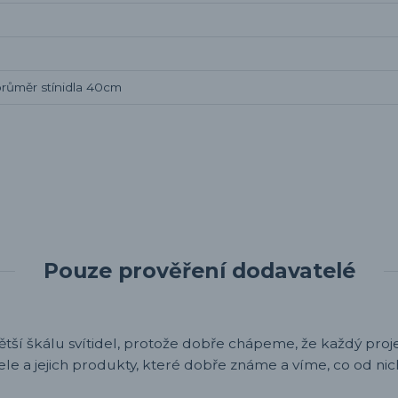
růměr stínidla 40cm
Pouze prověření dodavatelé
ětší škálu svítidel, protože dobře chápeme, že každý projek
ele a jejich produkty, které dobře známe a víme, co od nic