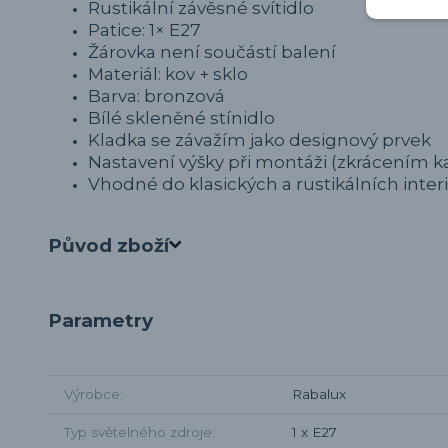
Rustikální závěsné svítidlo
Patice: 1× E27
Žárovka není součástí balení
Materiál: kov + sklo
Barva: bronzová
Bílé skleněné stínidlo
Kladka se závažím jako designový prvek
Nastavení výšky při montáži (zkrácením k
Vhodné do klasických a rustikálních inter
Původ zboží
Parametry
Výrobce
Rabalux
Typ světelného zdroje
1 x E27