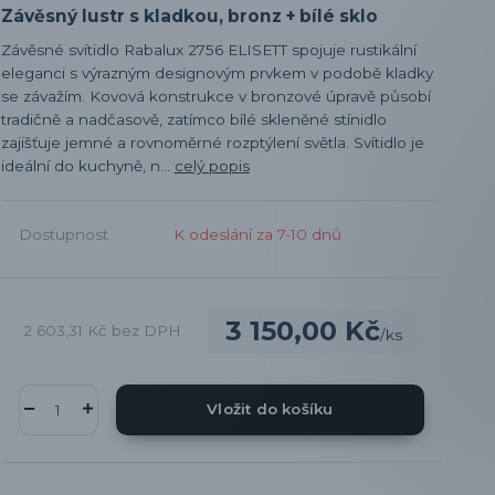
Závěsný lustr s kladkou, bronz + bílé sklo
Závěsné svítidlo Rabalux 2756 ELISETT spojuje rustikální
eleganci s výrazným designovým prvkem v podobě kladky
se závažím. Kovová konstrukce v bronzové úpravě působí
tradičně a nadčasově, zatímco bílé skleněné stínidlo
zajišťuje jemné a rovnoměrné rozptýlení světla. Svítidlo je
ideální do kuchyně, n...
celý popis
Dostupnost
K odeslání za 7-10 dnů
3 150,00 Kč
2 603,31 Kč
bez DPH
/
ks
Vložit do košíku