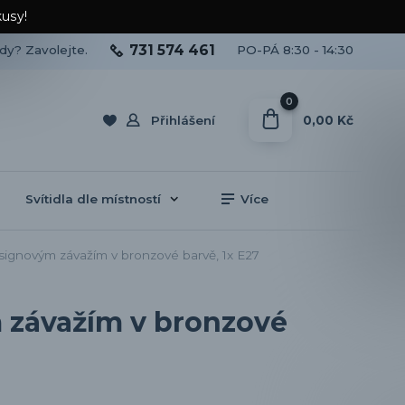
kusy!
731 574 461
ady? Zavolejte.
PO-PÁ 8:30 - 14:30
0
0,00 Kč
Přihlášení
Svítidla dle místností
Více
esignovým závažím v bronzové barvě, 1x E27
m závažím v bronzové