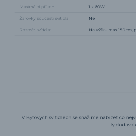
Maximální příkon
1 x 60W
Žárovky součástí svítidla
Ne
Rozměr svítidla
Na výšku max 150cm, p
V Bytových svítidlech se snažíme nabízet co nejv
ty dodavat