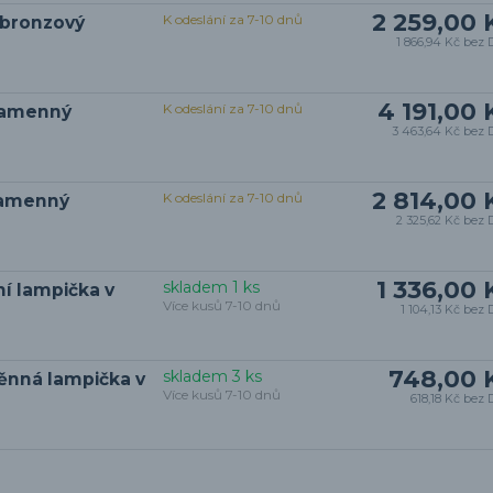
2 259,00 
K odeslání za 7-10 dnů
 bronzový
1 866,94 Kč
bez 
4 191,00 
K odeslání za 7-10 dnů
iramenný
3 463,64 Kč
bez 
2 814,00 
K odeslání za 7-10 dnů
jramenný
2 325,62 Kč
bez 
1 336,00 
skladem 1 ks
ní lampička v
Více kusů 7-10 dnů
1 104,13 Kč
bez 
748,00 
skladem 3 ks
těnná lampička v
Více kusů 7-10 dnů
618,18 Kč
bez 