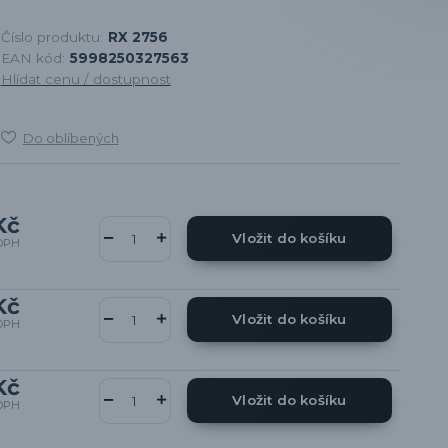
Číslo produktu:
RX 2756
EAN kód:
5998250327563
Hlídat cenu / dostupnost
Do oblíbených
Kč
Vložit do košíku
DPH
Kč
Vložit do košíku
DPH
Kč
Vložit do košíku
DPH