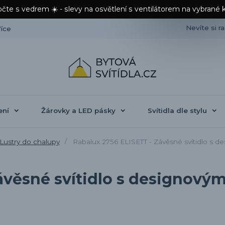
čte s vedrem ☀️ - slevy na osvětlení s ventilátorem na vybrané 
Nevíte si r
íce
ení
Žárovky a LED pásky
Svítidla dle stylu
Lustry do chalupy
Rabalux 2756 ELISETT - Závěsné svítidlo s d
ávěsné svítidlo s designový