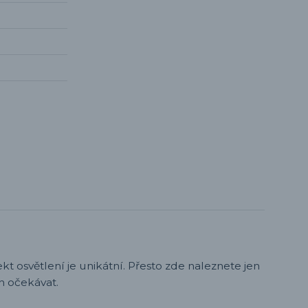
t osvětlení je unikátní. Přesto zde naleznete jen
h očekávat.