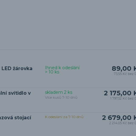
89,00 
Ihned k odeslání
 LED žárovka
> 10 ks
73,55 Kč
bez 
2 175,00 
skladem 2 ks
ní svítidlo v
Více kusů 7-10 dnů
1 797,52 Kč
bez 
2 679,00 
K odeslání za 7-10 dnů
nzová stojací
2 214,05 Kč
bez 