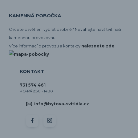
KAMENNÁ POBOČKA
Chcete osvětlení vybrat osobně? Neváhejte navšítvit naší
kamennou provozovnu!
naleznete zde
Více informací o provozu a kontakty
KONTAKT
731 574 461
PO-PÁ 8:30 - 14:30
info@bytova-svitidla.cz