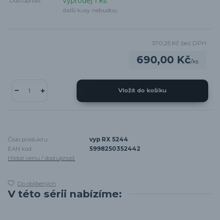
výprodej 1 ks
Dostupnost
další kusy nebudou
570,25 Kč
bez DPH
690,00 Kč
/
ks
Vložit do košíku
Číslo produktu:
vyp RX 5244
EAN kód:
5998250352442
Hlídat cenu / dostupnost
Do oblíbených
V této sérii nabízíme: