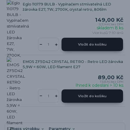
Eglo 110179 BULB - Vypínačem stmívatelná LED
žárovka E27, 7W, 2700K, crystal retro, 806lm
149,00 Kč
123,14 Kč
bez DPH
skladem 8 ks
Více kusů 7-10 dnů
Vložit do košíku
EMOS ZF5D42 CRYSTAL RETRO - Retro LED žárovka
5,9W = 60W, LED filament E27
89,00 Kč
73,55 Kč
bez DPH
Ihned k odeslání > 10 ks
Vložit do košíku
Popis výrobku
Parametry