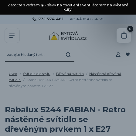
Zatočte s vedrem ☀️ - slevy na osvětlení s ventilátorem na vybrané
kusy!
731 574 461
PO-PÁ 8:30 - 14:30
0
Úvod
Svítidla dle stylu
Dřevěná svítidla
Nástěnná dřevěná
svítidla
Rabalux 5244 FABIAN - Retro nástěnné svítidlo se
dřevěným prvkem 1 x E27
Rabalux 5244 FABIAN - Retro
nástěnné svítidlo se
dřevěným prvkem 1 x E27