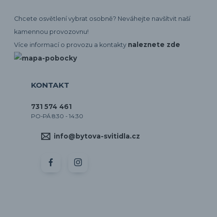
Chcete osvětlení vybrat osobně? Neváhejte navšítvit naší
kamennou provozovnu!
naleznete zde
Více informací o provozu a kontakty
KONTAKT
731 574 461
PO-PÁ 8:30 - 14:30
info@bytova-svitidla.cz
by CORA osvětlení