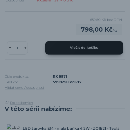
Dostupnost
K odeslání za 7-10 dnů
659,50 Kč
bez DPH
798,00 Kč
/
ks
Vložit do košíku
Číslo produktu:
RX 5971
EAN kód:
5998250359717
Hlídat cenu / dostupnost
Do oblíbených
V této sérii nabízíme:
LED žárovka E14 - malá baňka 4,2W - ZQ1E21 - Teplá