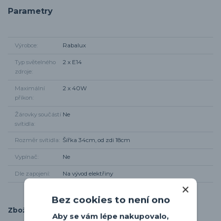
Parametry
Výrobce
Rabalux
Typ světelného
2 x E14
zdroje
Maximální
2 x 40W
příkon
Žárovky součástí
Ne
svítidla
Rozměr svítidla
Šířka 34cm, od zdi 18cm
Vypínač
Ne
Dle zapojení
Na vývod elektřiny
Bez cookies to není ono
Zboží zařazeno v kategoriích
Aby se vám lépe nakupovalo,