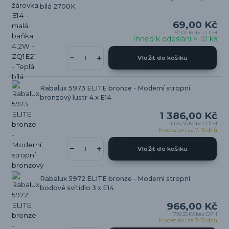
bílá 2700K
69,00 Kč
57,02 Kč
bez DPH
Ihned k odeslání > 10 ks
Vložit do košíku
Rabalux 5973 ELITE bronze - Moderní stropní
bronzový lustr 4 x E14
1 386,00 Kč
1 145,45 Kč
bez DPH
K odeslání za 7-10 dnů
Vložit do košíku
Rabalux 5972 ELITE bronze - Moderní stropní
bodové svítidlo 3 x E14
966,00 Kč
798,35 Kč
bez DPH
K odeslání za 7-10 dnů