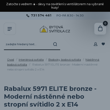
Zatočte s vedrem ☀️ - slevy na osvětlení s ventilátorem na vybrané
kusy!
731 574 461
PO-PÁ 8:30 - 14:30
0
Úvod
Interiérová svítidla
Bodovky, bodová svítidla
Nástěnná
bodová svítidla
Rabalux 5971 ELITE bronze - Moderní nástěnné
nebo stropní svítidlo 2 x E14
Rabalux 5971 ELITE bronze -
Moderní nástěnné nebo
stropní svítidlo 2 x E14