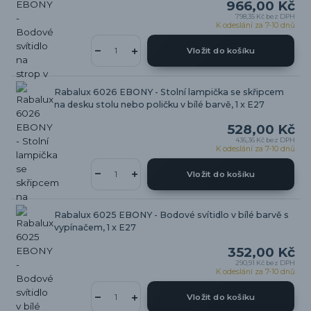
966,00 Kč
798,35 Kč
bez DPH
K odeslání za 7-10 dnů
Vložit do košíku
Rabalux 6026 EBONY - Stolní lampička se skřipcem
na desku stolu nebo poličku v bílé barvě, 1 x E27
528,00 Kč
436,36 Kč
bez DPH
K odeslání za 7-10 dnů
Vložit do košíku
Rabalux 6025 EBONY - Bodové svítidlo v bílé barvě s
vypínačem, 1 x E27
352,00 Kč
290,91 Kč
bez DPH
K odeslání za 7-10 dnů
Vložit do košíku