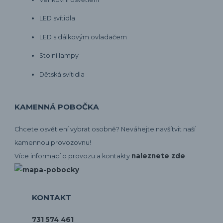
LED svítidla
LED s dálkovým ovladačem
Stolní lampy
Dětská svítidla
KAMENNÁ POBOČKA
Chcete osvětlení vybrat osobně? Neváhejte navšítvit naší
kamennou provozovnu!
naleznete zde
Více informací o provozu a kontakty
KONTAKT
731 574 461