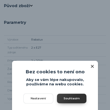
Původ zboží
Parametry
Výrobce
Rabalux
Typ světleného
2 x E27
zdroje
Příkon
2 x 20W
Žárovka součástí
Ne
Bez cookies to není ono
svítidla
Aby se vám lépe nakupovalo,
Rozměr svítidla
Šířka 26cm
používáme na webu cookies.
Dle zapojení
Na vývod elektřiny
Nastavení
Souhlasím
Vypínač
Ano