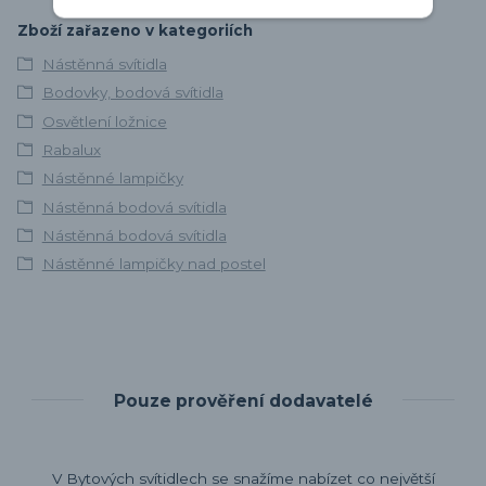
Zboží zařazeno v kategoriích
Nástěnná svítidla
Bodovky, bodová svítidla
Osvětlení ložnice
Rabalux
Nástěnné lampičky
Nástěnná bodová svítidla
Nástěnná bodová svítidla
Nástěnné lampičky nad postel
Pouze prověření dodavatelé
V Bytových svítidlech se snažíme nabízet co největší