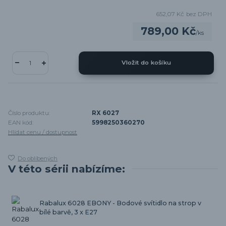
652,07 Kč
bez DPH
789,00 Kč
/
ks
Vložit do košíku
Číslo produktu:
RX 6027
EAN kód:
5998250360270
Hlídat cenu / dostupnost
Do oblíbených
V této sérii nabízíme:
Rabalux 6028 EBONY - Bodové svítidlo na strop v
bílé barvě, 3 x E27