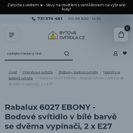
Zatočte s vedrem ☀️ - slevy na osvětlení s ventilátorem na vybrané
kusy!
731 574 461
PO-PÁ 8:30 - 14:30
0
Úvod
Interiérová svítidla
Bodovky, bodová svítidla
Nástěnná
bodová svítidla
Rabalux 6027 EBONY - Bodové svítidlo v bílé barvě
se dvěma vypínači, 2 x E27
Rabalux 6027 EBONY -
Bodové svítidlo v bílé barvě
se dvěma vypínači, 2 x E27