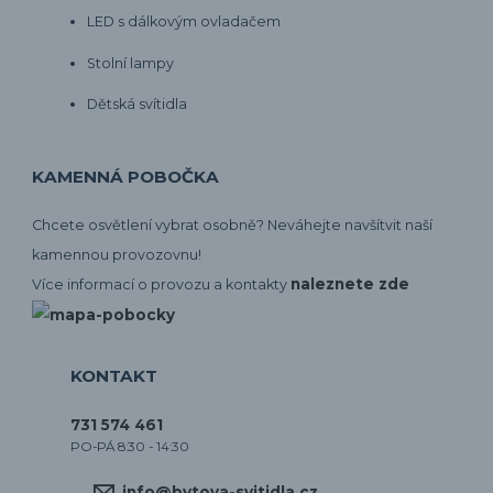
LED s dálkovým ovladačem
Stolní lampy
Dětská svítidla
KAMENNÁ POBOČKA
Chcete osvětlení vybrat osobně? Neváhejte navšítvit naší
kamennou provozovnu!
naleznete zde
Více informací o provozu a kontakty
KONTAKT
731 574 461
PO-PÁ 8:30 - 14:30
info@bytova-svitidla.cz