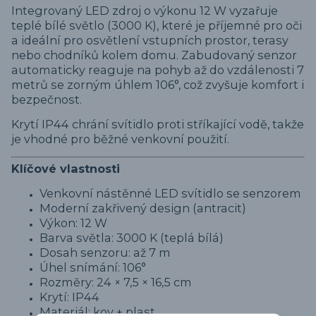
Integrovaný LED zdroj o výkonu 12 W vyzařuje
teplé bílé světlo (3000 K), které je příjemné pro oči
a ideální pro osvětlení vstupních prostor, terasy
nebo chodníků kolem domu. Zabudovaný senzor
automaticky reaguje na pohyb až do vzdálenosti 7
metrů se zorným úhlem 106°, což zvyšuje komfort i
bezpečnost.
Krytí IP44 chrání svítidlo proti stříkající vodě, takže
je vhodné pro běžné venkovní použití.
Klíčové vlastnosti
Venkovní nástěnné LED svítidlo se senzorem
Moderní zakřivený design (antracit)
Výkon: 12 W
Barva světla: 3000 K (teplá bílá)
Dosah senzoru: až 7 m
Úhel snímání: 106°
Rozměry: 24 × 7,5 × 16,5 cm
Krytí: IP44
Materiál: kov + plast