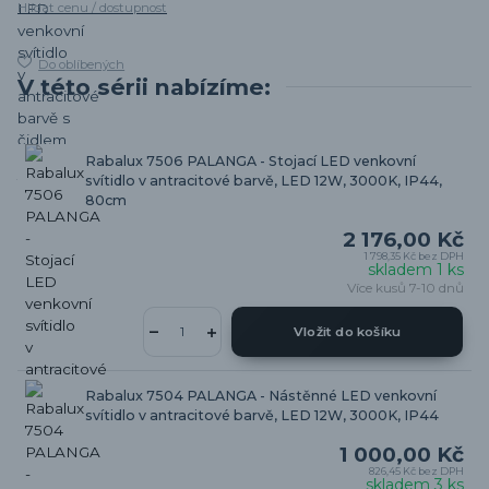
Hlídat cenu / dostupnost
Do oblíbených
V této sérii nabízíme:
Rabalux 7506 PALANGA - Stojací LED venkovní
svítidlo v antracitové barvě, LED 12W, 3000K, IP44,
80cm
2 176,00 Kč
1 798,35 Kč
bez DPH
skladem 1 ks
Více kusů 7-10 dnů
Vložit do košíku
Rabalux 7504 PALANGA - Nástěnné LED venkovní
svítidlo v antracitové barvě, LED 12W, 3000K, IP44
1 000,00 Kč
826,45 Kč
bez DPH
skladem 3 ks