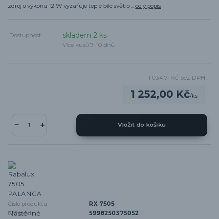
zdroj o výkonu 12 W vyzařuje teplé bílé světlo ...
celý popis
skladem 2 ks
Dostupnost
Více kusů 7-10 dnů
1 034,71 Kč
bez DPH
1 252,00 Kč
/
ks
Vložit do košíku
Číslo produktu:
RX 7505
EAN kód:
5998250375052