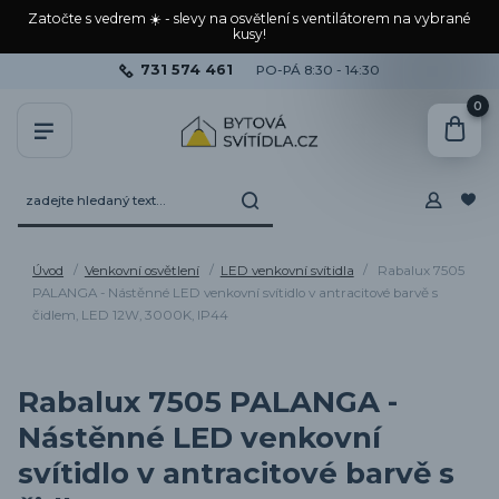
Zatočte s vedrem ☀️ - slevy na osvětlení s ventilátorem na vybrané
kusy!
731 574 461
PO-PÁ 8:30 - 14:30
0
Úvod
Venkovní osvětlení
LED venkovní svítidla
Rabalux 7505
PALANGA - Nástěnné LED venkovní svítidlo v antracitové barvě s
čidlem, LED 12W, 3000K, IP44
Rabalux 7505 PALANGA -
Nástěnné LED venkovní
svítidlo v antracitové barvě s