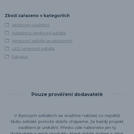
Zboží zařazeno v kategoriích
Venkovní osvětlení
Nástěnná venkovní svítidla
Venkovní svítidla se senzorem
LED venkovní svítidla
Rabalux
Pouze prověření dodavatelé
V Bytových svítidlech se snažíme nabízet co největší
škálu svítidel, protože dobře chápeme, že každý projekt
osvětlení je unikátní. Přesto zde naleznete jen ty
dodavatele a jejich produkty, které dobře známe a víme,