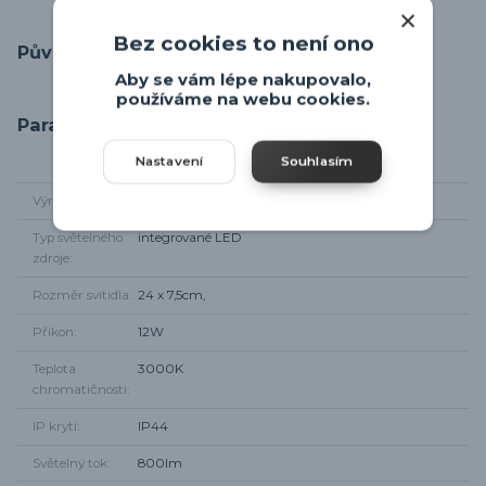
Bez cookies to není ono
Původ zboží
Aby se vám lépe nakupovalo,
používáme na webu cookies.
Parametry
Nastavení
Souhlasím
Výrobce
Rabalux
Typ světelného
integrované LED
zdroje
Rozměr svítidla
24 x 7,5cm,
Příkon
12W
Teplota
3000K
chromatičnosti
IP krytí
IP44
Světelný tok
800lm