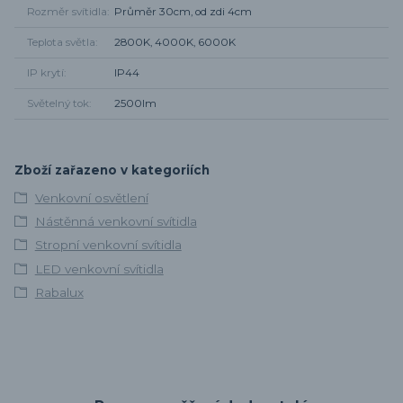
Rozměr svítidla
Průměr 30cm, od zdi 4cm
Teplota světla
2800K, 4000K, 6000K
IP krytí
IP44
Světelný tok
2500lm
Zboží zařazeno v kategoriích
Venkovní osvětlení
Nástěnná venkovní svítidla
Stropní venkovní svítidla
LED venkovní svítidla
Rabalux