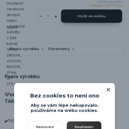
479,34 Kč
bez DPH
K odeslání za 7-10 dnů
Vložit do košíku
Popis výrobku
Parametry
Popis výrobku
💡Venkovní LED nástěnné svítidlo Rabalux
Bez cookies to není ono
TARTU💡
Aby se vám lépe nakupovalo,
používáme na webu cookies.
✔️Materiál svítidla je hliník v černé barvě.
Nastavení
Souhlasím