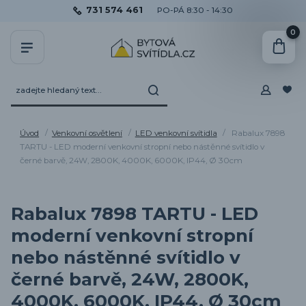
731 574 461
PO-PÁ 8:30 - 14:30
0
Úvod
Venkovní osvětlení
LED venkovní svítidla
Rabalux 7898
TARTU - LED moderní venkovní stropní nebo nástěnné svítidlo v
černé barvě, 24W, 2800K, 4000K, 6000K, IP44, Ø 30cm
Rabalux 7898 TARTU - LED
moderní venkovní stropní
nebo nástěnné svítidlo v
černé barvě, 24W, 2800K,
4000K, 6000K, IP44, Ø 30cm