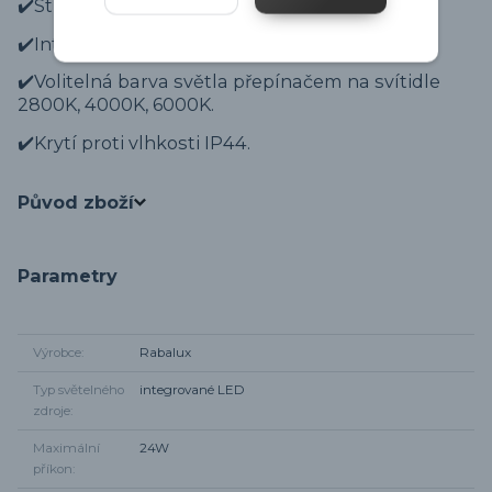
✔️Stínidlo akrylové.
✔️Integrované LED diody 24W.
✔️Volitelná barva světla přepínačem na svítidle
2800K, 4000K, 6000K.
✔️Krytí proti vlhkosti IP44.
Původ zboží
Parametry
Výrobce
Rabalux
Typ světelného
integrované LED
zdroje
Maximální
24W
příkon