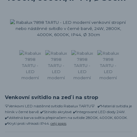
Venkovní svítidlo na zeď i na strop
💡Venkovní LED nástěnné svítidlo Rabalux TARTU💡 ✔️Materiál svítidla je
hliník v černé barvě. ✔️Stínidlo akrylové. ✔️Integrované LED diody 24W.
✔️Volitelná barva světla přepínačem na svítidle 2800K, 4000K, 6000K.
✔️Krytí proti vlhkosti IP44.
celý popis