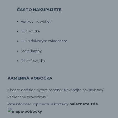
ČASTO NAKUPUJETE
Venkovní osvětlení
LED svítidla
LED s dálkovým ovladačem
Stolní lampy
Dětská svítidla
KAMENNÁ POBOČKA
Chcete osvětlení vybrat osobně? Neváhejte navšítvit naší
kamennou provozovnu!
naleznete zde
Více informací o provozu a kontakty