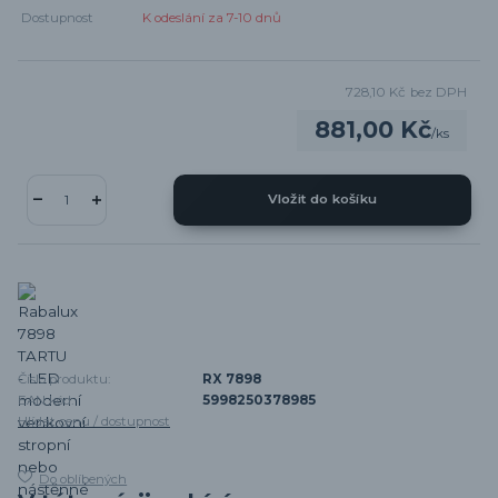
Dostupnost
K odeslání za 7-10 dnů
728,10 Kč
bez DPH
881,00 Kč
/
ks
Vložit do košíku
Číslo produktu:
RX 7898
EAN kód:
5998250378985
Hlídat cenu / dostupnost
Do oblíbených