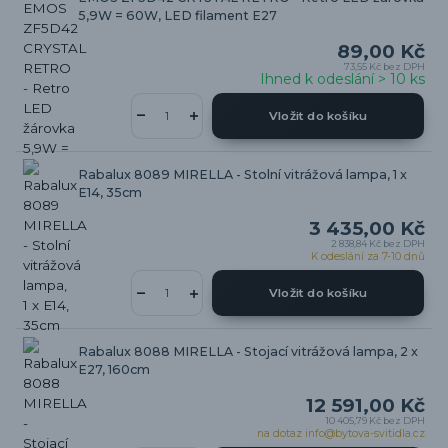
5,9W = 60W, LED filament E27
89,00 Kč
73,55 Kč
bez DPH
Ihned k odeslání > 10 ks
Vložit do košíku
Rabalux 8089 MIRELLA - Stolní vitrážová lampa, 1 x
E14, 35cm
3 435,00 Kč
2 838,84 Kč
bez DPH
K odeslání za 7-10 dnů
Vložit do košíku
Rabalux 8088 MIRELLA - Stojací vitrážová lampa, 2 x
E27, 160cm
12 591,00 Kč
10 405,79 Kč
bez DPH
na dotaz info@bytova-svitidla.cz