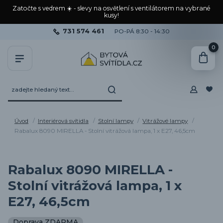
Zatočte s vedrem ☀️ - slevy na osvětlení s ventilátorem na vybrané
kusy!
731 574 461
PO-PÁ 8:30 - 14:30
0
Úvod
Interiérová svítidla
Stolní lampy
Vitrážové lampy
Rabalux 8090 MIRELLA - Stolní vitrážová lampa, 1 x E27, 46,5cm
Rabalux 8090 MIRELLA -
Stolní vitrážová lampa, 1 x
E27, 46,5cm
Doprava ZDARMA