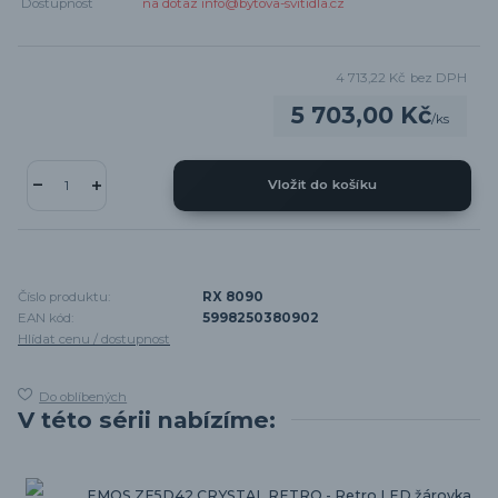
Dostupnost
na dotaz info@bytova-svitidla.cz
4 713,22 Kč
bez DPH
5 703,00 Kč
/
ks
Vložit do košíku
Číslo produktu:
RX 8090
EAN kód:
5998250380902
Hlídat cenu / dostupnost
Do oblíbených
V této sérii nabízíme:
EMOS ZF5D42 CRYSTAL RETRO - Retro LED žárovka