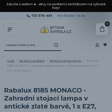
Zatočte s vedrem ☀️ - slevy na osvětlení s ventilátorem na vybrané
kusy!
731 574 461
PO-PÁ 8:30 - 14:30
0
Úvod
Venkovní osvětlení
Venkovní stojací lampy
Rabalux
8185 MONACO - Zahradní stojací lampa v antické zlaté barvě, 1 x
E27, IP43, 106cm
Rabalux 8185 MONACO -
Zahradní stojací lampa v
antické zlaté barvě, 1 x E27,