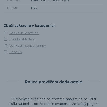
IP krytí
IP43
Zboží zařazeno v kategoriích
Venkovní osvětlení
Svítidla skladem
Venkovní stojací lampy
Rabalux
Pouze prověření dodavatelé
V Bytových svítidlech se snažíme nabízet co největší
škálu svítidel, protože dobře chápeme, že každý projekt