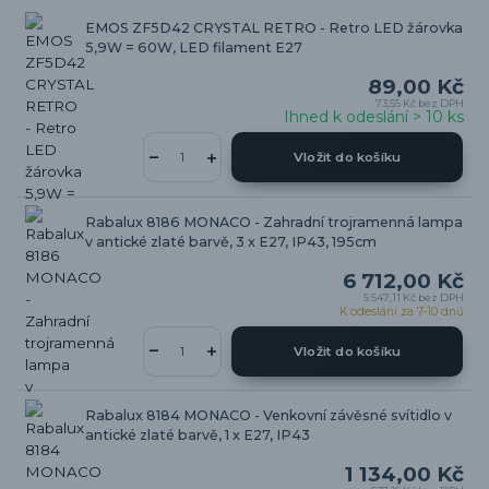
EMOS ZF5D42 CRYSTAL RETRO - Retro LED žárovka
5,9W = 60W, LED filament E27
89,00 Kč
73,55 Kč
bez DPH
Ihned k odeslání > 10 ks
Vložit do košíku
Rabalux 8186 MONACO - Zahradní trojramenná lampa
v antické zlaté barvě, 3 x E27, IP43, 195cm
6 712,00 Kč
5 547,11 Kč
bez DPH
K odeslání za 7-10 dnů
Vložit do košíku
Rabalux 8184 MONACO - Venkovní závěsné svítidlo v
antické zlaté barvě, 1 x E27, IP43
1 134,00 Kč