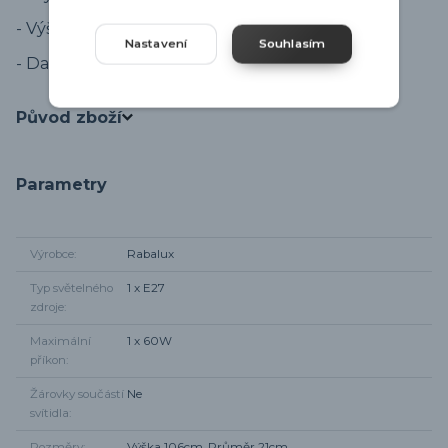
- Výška 106cm.
Nastavení
Souhlasím
- Další svítidla ze série
MONACO
.
Původ zboží
Parametry
Výrobce
Rabalux
Typ světelného
1 x E27
zdroje
Maximální
1 x 60W
příkon
Žárovky součástí
Ne
svítidla
Rozměry
Výška 106cm, Průměr 21cm