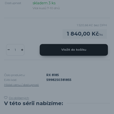
skladem 3 ks
Dostupnost
Více kusů 7-10 dnů
1 520,66 Kč
bez DPH
1 840,00 Kč
/
ks
Vložit do košíku
Číslo produktu:
RX 8185
EAN kód:
5998250381855
Hlídat cenu / dostupnost
Do oblíbených
V této sérii nabízíme: