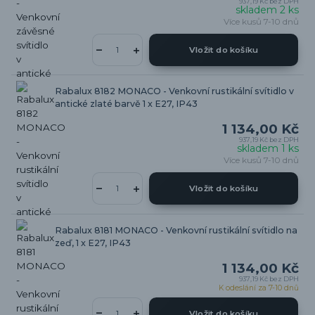
937,19 Kč
bez DPH
skladem 2 ks
Více kusů 7-10 dnů
Vložit do košíku
Rabalux 8182 MONACO - Venkovní rustikální svítidlo v
antické zlaté barvě 1 x E27, IP43
1 134,00 Kč
937,19 Kč
bez DPH
skladem 1 ks
Více kusů 7-10 dnů
Vložit do košíku
Rabalux 8181 MONACO - Venkovní rustikální svítidlo na
zeď, 1 x E27, IP43
1 134,00 Kč
937,19 Kč
bez DPH
K odeslání za 7-10 dnů
Vložit do košíku