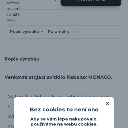
Popis výrobku
Parametry
Popis výrobku
.
V
enkovní stojací svítidlo Rabalux MONACO
- Materiál svítidla je kov v antické zlaté barvě.
- Stínidlo skleněné.
Bez cookies to není ono
- Svítidlo na žárovku E27, není součástí.
Aby se vám lépe nakupovalo,
používáme na webu cookies.
- K
rytí proti vlhkosti IP43.