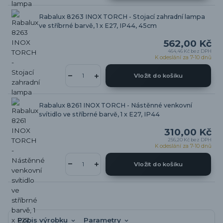
Rabalux 8263 INOX TORCH - Stojací zahradní lampa
ve stříbrné barvě, 1 x E27, IP44, 45cm
562,00 Kč
464,46 Kč
bez DPH
K odeslání za 7-10 dnů
Vložit do košíku
Rabalux 8261 INOX TORCH - Nástěnné venkovní
svítidlo ve stříbrné barvě, 1 x E27, IP44
310,00 Kč
256,20 Kč
bez DPH
K odeslání za 7-10 dnů
Vložit do košíku
Popis výrobku
Parametry