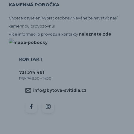
KAMENNÁ POBOČKA
Chcete osvětlení vybrat osobně? Neváhejte navšítvit naší
kamennou provozovnu!
naleznete zde
Více informací o provozu a kontakty
KONTAKT
731 574 461
PO-PÁ 8:30 - 14:30
info@bytova-svitidla.cz