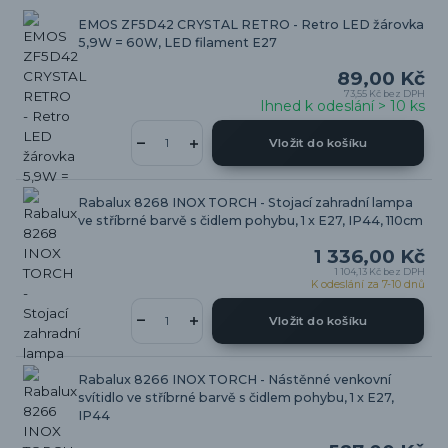
EMOS ZF5D42 CRYSTAL RETRO - Retro LED žárovka
5,9W = 60W, LED filament E27
89,00 Kč
73,55 Kč
bez DPH
Ihned k odeslání > 10 ks
Vložit do košíku
Rabalux 8268 INOX TORCH - Stojací zahradní lampa
ve stříbrné barvě s čidlem pohybu, 1 x E27, IP44, 110cm
1 336,00 Kč
1 104,13 Kč
bez DPH
K odeslání za 7-10 dnů
Vložit do košíku
Rabalux 8266 INOX TORCH - Nástěnné venkovní
svítidlo ve stříbrné barvě s čidlem pohybu, 1 x E27,
IP44