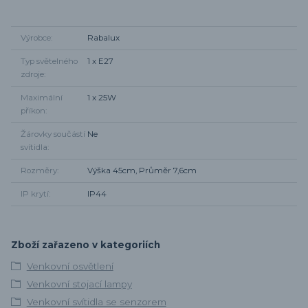
Výrobce
Rabalux
Typ světelného
1 x E27
zdroje
Maximální
1 x 25W
příkon
Žárovky součástí
Ne
svítidla
Rozměry
Výška 45cm, Průměr 7,6cm
IP krytí
IP44
Zboží zařazeno v kategoriích
Venkovní osvětlení
Venkovní stojací lampy
Venkovní svítidla se senzorem