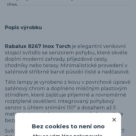
Popis výrobku
Rabalux 8267 Inox Torch
je elegantní venkovní
stojací svítidlo se senzorem pohybu, které skvěle
doplní moderní zahrady, příjezdové cesty,
chodníky nebo terasy. Minimalistické provedení v
saténově stříbrné barvě působí čistě a nadčasově.
Tělo lampy je vyrobeno z kovu v povrchové úpravě
saténový chrom a doplněno mléčným plastovým
stínidlem, které zajišťuje příjemné a rovnoměrně
rozptýlené osvětlení. Integrovaný pohybový
senzor s úhlem snímání 110° a dosahem až 5
metrů automaticky reaguje na pohyb a zvyšuje
bezpečnost i komfort v okolí domu.
Bez cookies to není ono
Svítidlo je určeno pro jednu žárovku s paticí E27.