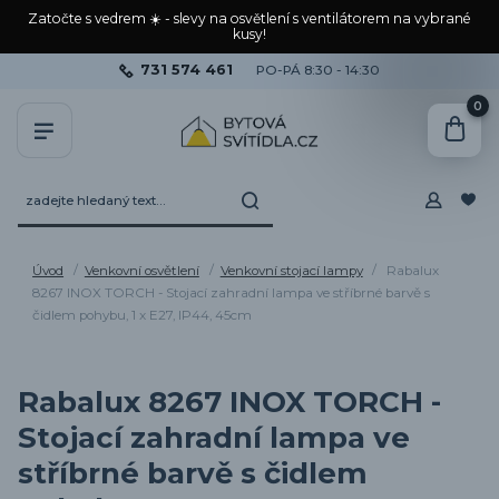
Zatočte s vedrem ☀️ - slevy na osvětlení s ventilátorem na vybrané
kusy!
731 574 461
PO-PÁ 8:30 - 14:30
0
Úvod
Venkovní osvětlení
Venkovní stojací lampy
Rabalux
8267 INOX TORCH - Stojací zahradní lampa ve stříbrné barvě s
čidlem pohybu, 1 x E27, IP44, 45cm
Rabalux 8267 INOX TORCH -
Stojací zahradní lampa ve
stříbrné barvě s čidlem