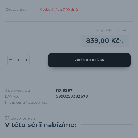
Dostupnost
K odeslání za 7-10 dnů
693,39 Kč
bez DPH
839,00 Kč
/
ks
Vložit do košíku
Číslo produktu:
RX 8267
EAN kód:
5998250382678
Hlídat cenu / dostupnost
Do oblíbených
V této sérii nabízíme: