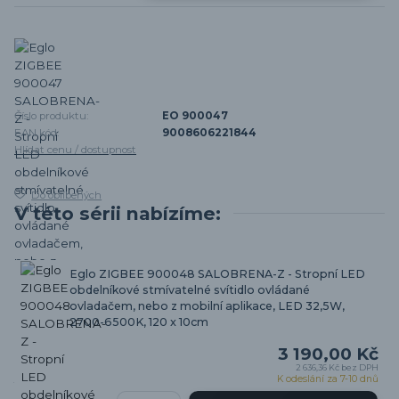
Číslo produktu:
EO 900047
EAN kód:
9008606221844
Hlídat cenu / dostupnost
Do oblíbených
V této sérii nabízíme:
Eglo ZIGBEE 900048 SALOBRENA-Z - Stropní LED
obdelníkové stmívatelné svítidlo ovládané
ovladačem, nebo z mobilní aplikace, LED 32,5W,
2700-6500K, 120 x 10cm
3 190,00 Kč
2 636,36 Kč
bez DPH
K odeslání za 7-10 dnů