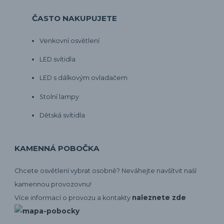
ČASTO NAKUPUJETE
Venkovní osvětlení
LED svítidla
LED s dálkovým ovladačem
Stolní lampy
Dětská svítidla
KAMENNÁ POBOČKA
Chcete osvětlení vybrat osobně? Neváhejte navšítvit naší
kamennou provozovnu!
naleznete zde
Více informací o provozu a kontakty