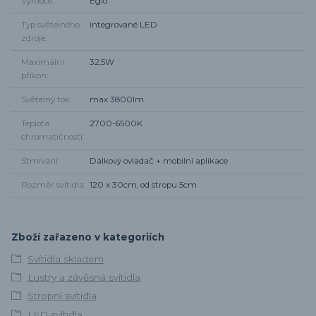
Výrobce
Eglo
Typ světelného
integrované LED
zdroje
Maximální
32,5W
příkon
Světelný tok
max 3800lm
Teplota
2700-6500K
chromatičnosti
Stmívání
Dálkový ovladač + mobilní aplikace
Rozměr svítidla
120 x 30cm, od stropu 5cm
Zboží zařazeno v kategoriích
Svítidla skladem
Lustry a závěsná svítidla
Stropní svítidla
LED svítidla