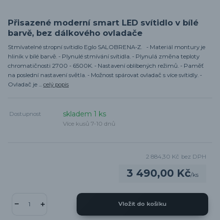
Přisazené moderní smart LED svítidlo v bílé
barvě, bez dálkového ovladače
Stmívatelné stropní svítidlo Eglo SALOBRENA-Z. - Materiál montury je
hliník v bílé barvě. - Plynulé stmívání svítidla. - Plynulá změna teploty
chromatičnosti 2700 - 6500K. - Nastavení oblíbených režimů. - Paměť
na poslední nastavení světla. - Možnost spárovat ovladač s více svítidly. -
Ovladač je ...
celý popis
skladem 1 ks
Dostupnost
Více kusů 7-10 dnů
2 884,30 Kč
bez DPH
3 490,00 Kč
/
ks
Vložit do košíku