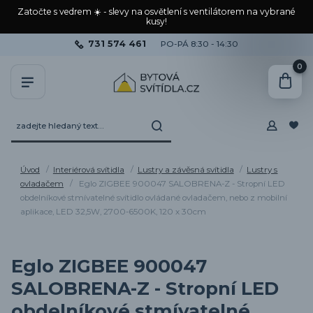
Zatočte s vedrem ☀️ - slevy na osvětlení s ventilátorem na vybrané
kusy!
731 574 461
PO-PÁ 8:30 - 14:30
0
Úvod
Interiérová svítidla
Lustry a závěsná svítidla
Lustry s
ovladačem
Eglo ZIGBEE 900047 SALOBRENA-Z - Stropní LED
obdelníkové stmívatelné svítidlo ovládané ovladačem, nebo z mobilní
aplikace, LED 32,5W, 2700-6500K, 120 x 30cm
Eglo ZIGBEE 900047
SALOBRENA-Z - Stropní LED
obdelníkové stmívatelné