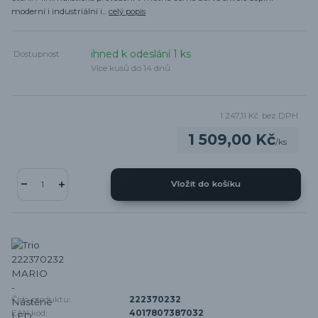
moderní i industriální i...
celý popis
ihned k odeslání 1 ks
Dostupnost
Více kusů do 14 dnů
1 247,11 Kč
bez DPH
1 509,00 Kč
/
ks
Vložit do košíku
Číslo produktu:
222370232
EAN kód:
4017807387032