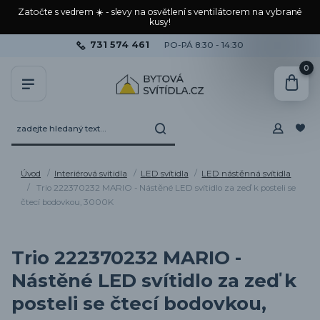
Zatočte s vedrem ☀️ - slevy na osvětlení s ventilátorem na vybrané
kusy!
731 574 461
PO-PÁ 8:30 - 14:30
0
Úvod
Interiérová svítidla
LED svítidla
LED nástěnná svítidla
Trio 222370232 MARIO - Nástěné LED svítidlo za zeď k posteli se
čtecí bodovkou, 3000K
Trio 222370232 MARIO -
Nástěné LED svítidlo za zeď k
posteli se čtecí bodovkou,