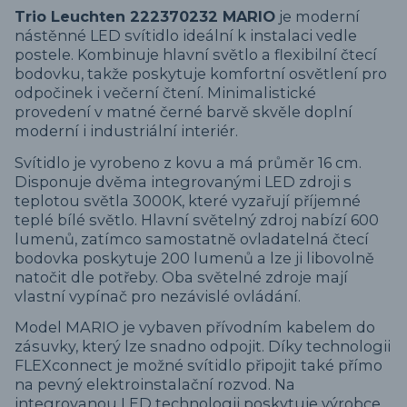
Trio Leuchten 222370232 MARIO
je moderní
nástěnné LED svítidlo ideální k instalaci vedle
postele. Kombinuje hlavní světlo a flexibilní čtecí
bodovku, takže poskytuje komfortní osvětlení pro
odpočinek i večerní čtení. Minimalistické
provedení v matné černé barvě skvěle doplní
moderní i industriální interiér.
Svítidlo je vyrobeno z kovu a má průměr 16 cm.
Disponuje dvěma integrovanými LED zdroji s
teplotou světla 3000K, které vyzařují příjemné
teplé bílé světlo. Hlavní světelný zdroj nabízí 600
lumenů, zatímco samostatně ovladatelná čtecí
bodovka poskytuje 200 lumenů a lze ji libovolně
natočit dle potřeby. Oba světelné zdroje mají
vlastní vypínač pro nezávislé ovládání.
Model MARIO je vybaven přívodním kabelem do
zásuvky, který lze snadno odpojit. Díky technologii
FLEXconnect je možné svítidlo připojit také přímo
na pevný elektroinstalační rozvod. Na
integrovanou LED technologii poskytuje výrobce