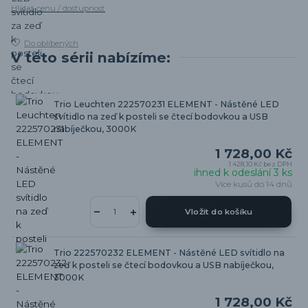
Hlídat cenu / dostupnost
Do oblíbených
V této sérii nabízíme:
Trio Leuchten 222570231 ELEMENT - Nástěné LED
svítidlo na zeď k posteli se čtecí bodovkou a USB
nabíječkou, 3000K
1 728,00 Kč
1 428,10 Kč
bez DPH
ihned k odeslání 3 ks
Více kusů do 14 dnů
Vložit do košíku
Trio 222570232 ELEMENT - Nástěné LED svítidlo na
zeď k posteli se čtecí bodovkou a USB nabíječkou,
3000K
1 728,00 Kč