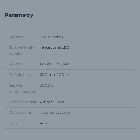
Parametry
Výrobce
Trio-leuchten
Typ světelného
integrované LED
zdroje
Příkon
1 x 6W + 1 x 2,3W
Světelný tok
600lm + 200lm
Teplota
3000K
chromatičnosti
Rozměr svítidla
Průměr 16cm
Dle zapojení
Kabel do zásuvky
Vypínač
Ano