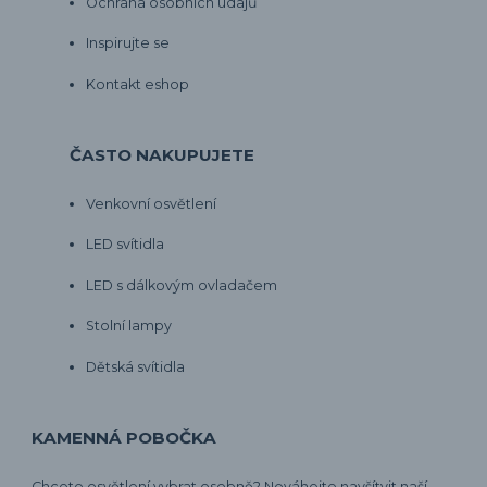
Ochrana osobních údajů
Inspirujte se
Kontakt eshop
ČASTO NAKUPUJETE
Venkovní osvětlení
LED svítidla
LED s dálkovým ovladačem
Stolní lampy
Dětská svítidla
KAMENNÁ POBOČKA
Chcete osvětlení vybrat osobně? Neváhejte navšítvit naší