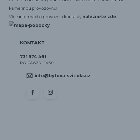
kamennou provozovnu!
naleznete zde
Více informací o provozu a kontakty
KONTAKT
731 574 461
PO-PÁ 8:30 - 14:30
info@bytova-svitidla.cz
by CORA osvětlení
Vytvořeno na
Eshop-rychle.cz