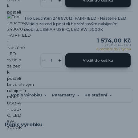
Vložit do košíku
Trio Leuchten 248670131 FAIRFIELD - Nástěné LED
svítidlo za zeď k posteli bezdrátovým nabíjením
mobilu, USB-A + USB-C, LED 9W, 3000K
1 574,00 Kč
1 300,83 Kč
bez DPH
K odeslání do 2 týdnů
Vložit do košíku
Popis výrobku
Parametry
Ke stažení
Popis výrobku