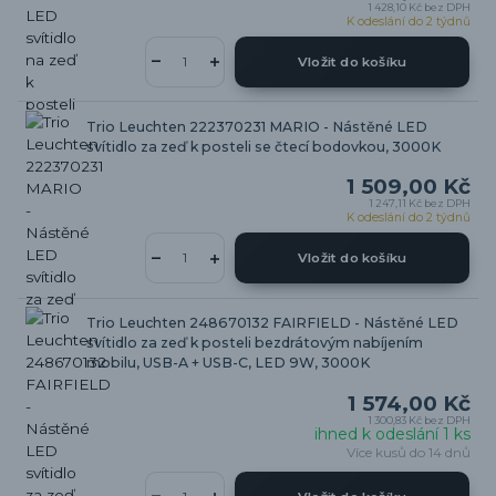
1 428,10 Kč
bez DPH
K odeslání do 2 týdnů
Vložit do košíku
Trio Leuchten 222370231 MARIO - Nástěné LED
svítidlo za zeď k posteli se čtecí bodovkou, 3000K
1 509,00 Kč
1 247,11 Kč
bez DPH
K odeslání do 2 týdnů
Vložit do košíku
Trio Leuchten 248670132 FAIRFIELD - Nástěné LED
svítidlo za zeď k posteli bezdrátovým nabíjením
mobilu, USB-A + USB-C, LED 9W, 3000K
1 574,00 Kč
1 300,83 Kč
bez DPH
ihned k odeslání 1 ks
Více kusů do 14 dnů