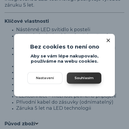
záruku 5 let.
Klíčové vlastnosti
Nástěnné LED svítidlo k posteli
2 světelné zdroje – hlavní světlo + čtecí
bodovka
Bez cookies to není ono
Nezávislé ovládání pomocí dvou vypínačů
Světelný tok: 600 lm (hlavní) + 200 lm
Aby se vám lépe nakupovalo,
(bodovka)
používáme na webu cookies.
Teplota světla: 3000K (teplá bílá)
Nastavitelná čtecí bodovka
Materiál: kov
Nastavení
Souhlasím
Barva: matná černá
Průměr: 16 cm
FLEXconnect – možnost pevného připojení
Přívodní kabel do zásuvky (odnímatelný)
Záruka 5 let na LED technologii
Původ zboží