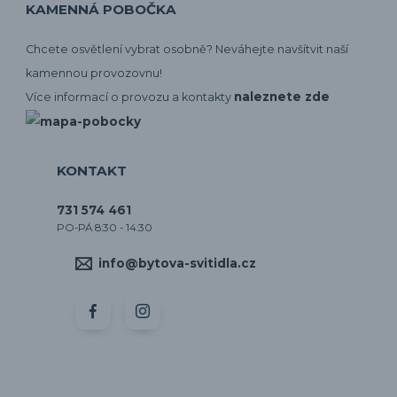
KAMENNÁ POBOČKA
Chcete osvětlení vybrat osobně? Neváhejte navšítvit naší
kamennou provozovnu!
naleznete zde
Více informací o provozu a kontakty
KONTAKT
731 574 461
PO-PÁ 8:30 - 14:30
info@bytova-svitidla.cz