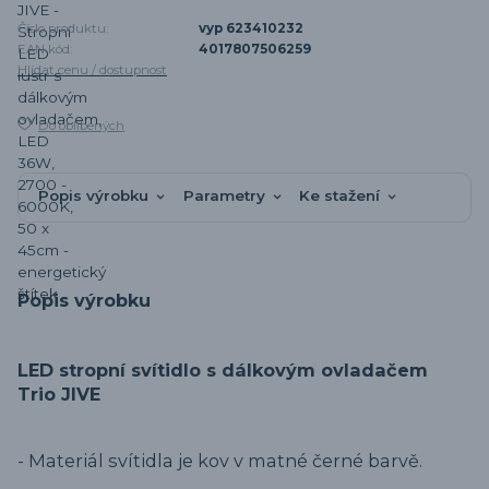
Číslo produktu:
vyp 623410232
EAN kód:
4017807506259
Hlídat cenu / dostupnost
Do oblíbených
Popis výrobku
Parametry
Ke stažení
Popis výrobku
LED stropní svítidlo s dálkovým ovladačem
Trio JIVE
- Materiál svítidla je kov v matné černé barvě.