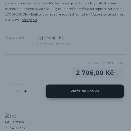
kov v matné černé barvě. - Moderní design svítidla. - Plynulé stmívání
pomocí dálkového ovladače. - Plynulá změna světla od teplé po studenou
2700-6000K. - Dálkový ovladač je součástí svítidla. - Vysoká svítivost max
4300lm...
celý popis
výprodej 1 ks
Dostupnost
další kusy nebudou
2 236,36 Kč
bez DPH
2 706,00 Kč
/
ks
Vložit do košíku