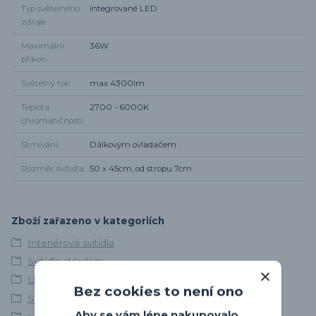
Typ světelného
integrované LED
zdroje
Maximální
36W
příkon
Světelný tok
max 4300lm
Teplota
2700 - 6000K
chromatičnosti
Stmívání
Dálkovým ovladačem
Rozměr svítidla
50 x 45cm, od stropu 7cm
Zboží zařazeno v kategoriích
Interiérová svítidla
Svítidla skladem
Lustry a závěsná svítidla
Bez cookies to není ono
Stropní svítidla
Aby se vám lépe nakupovalo,