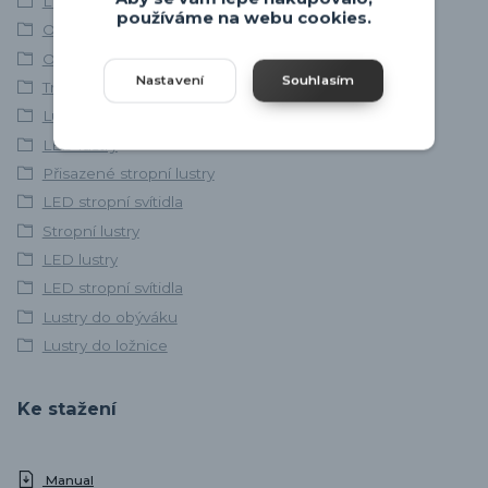
LED svítidla
používáme na webu cookies.
Osvětlení obývacího pokoje
Osvětlení ložnice
Nastavení
Souhlasím
Trio Leuchten
Lustry s ovladačem
LED lustry
Přisazené stropní lustry
LED stropní svítidla
Stropní lustry
LED lustry
LED stropní svítidla
Lustry do obýváku
Lustry do ložnice
Ke stažení
Manual