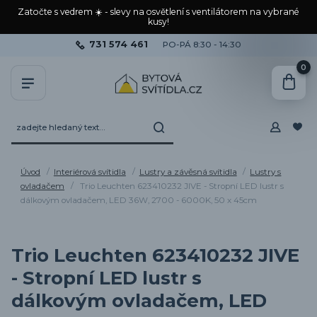
Zatočte s vedrem ☀️ - slevy na osvětlení s ventilátorem na vybrané
kusy!
731 574 461
PO-PÁ 8:30 - 14:30
0
Úvod
Interiérová svítidla
Lustry a závěsná svítidla
Lustry s
ovladačem
Trio Leuchten 623410232 JIVE - Stropní LED lustr s
dálkovým ovladačem, LED 36W, 2700 - 6000K, 50 x 45cm
Trio Leuchten 623410232 JIVE
- Stropní LED lustr s
dálkovým ovladačem, LED