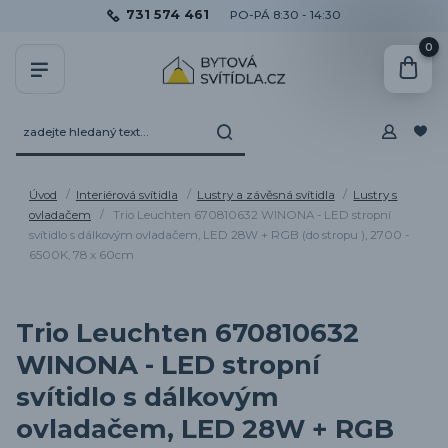
731 574 461
PO-PÁ 8:30 - 14:30
0
Úvod
Interiérová svítidla
Lustry a závěsná svítidla
Lustry s
ovladačem
Trio Leuchten 670810632 WINONA - LED stropní
svítidlo s dálkovým ovladačem, LED 28W + RGB (do stropu ), 2700 -
6500K, 78 x 60cm
Trio Leuchten 670810632
WINONA - LED stropní
svítidlo s dálkovým
ovladačem, LED 28W + RGB