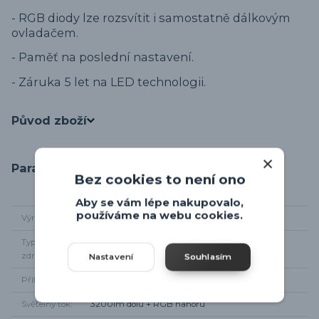
- RGB diody lze rozsvítit i samostatně dálkovým
ovladačem.
- Paměť na poslední nastavení.
- Záruka 5 let na LED technologii.
Původ zboží
Parametry
Bez cookies to není ono
Aby se vám lépe nakupovalo,
používáme na webu cookies.
Výrobce
Trio-leuchten
Typ světelného
integrované LED
zdroje
Nastavení
Souhlasím
Příkon
LED 28W + LED 10W
Světelný tok
3200lm dolů + RGB nahoru