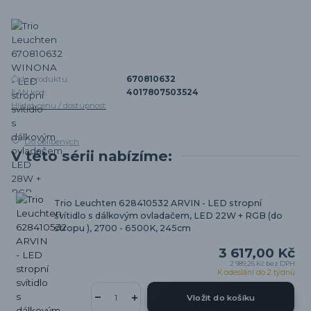
Číslo produktu:
670810632
EAN kód:
4017807503524
Hlídat cenu / dostupnost
Do oblíbených
V této sérii nabízíme:
Trio Leuchten 628410532 ARVIN - LED stropní
svítidlo s dálkovým ovladačem, LED 22W + RGB (do
stropu ), 2700 - 6500K, 245cm
3 617,00 Kč
2 989,26 Kč
bez DPH
K odeslání do 2 týdnů
Vložit do košíku