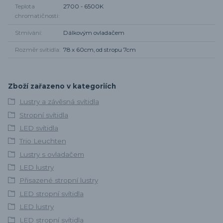
Teplota
2700 - 6500K
chromatičnosti
Stmívání
Dálkovým ovladačem
Rozměr svítidla
78 x 60cm, od stropu 7cm
Zboží zařazeno v kategoriích
Lustry a závěsná svítidla
Stropní svítidla
LED svítidla
Trio Leuchten
Lustry s ovladačem
LED lustry
Přisazené stropní lustry
LED stropní svítidla
LED lustry
LED stropní svítidla