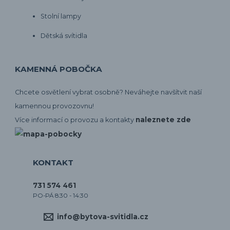
Stolní lampy
Dětská svítidla
KAMENNÁ POBOČKA
Chcete osvětlení vybrat osobně? Neváhejte navšítvit naší
kamennou provozovnu!
naleznete zde
Více informací o provozu a kontakty
KONTAKT
731 574 461
PO-PÁ 8:30 - 14:30
info@bytova-svitidla.cz