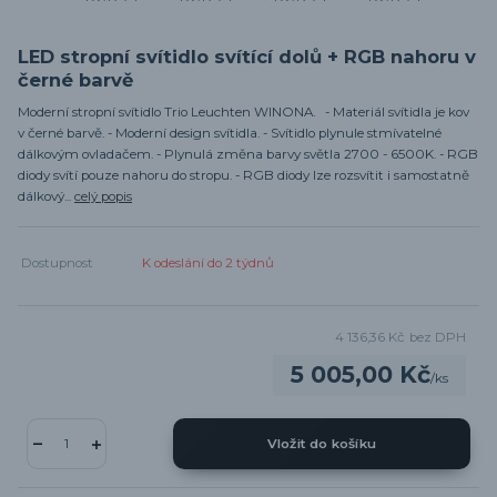
LED stropní svítidlo svítící dolů + RGB nahoru v
černé barvě
Moderní stropní svítidlo Trio Leuchten WINONA. - Materiál svítidla je kov
v černé barvě. - Moderní design svítidla. - Svítidlo plynule stmívatelné
dálkovým ovladačem. - Plynulá změna barvy světla 2700 - 6500K. - RGB
diody svítí pouze nahoru do stropu. - RGB diody lze rozsvítit i samostatně
dálkový...
celý popis
Dostupnost
K odeslání do 2 týdnů
4 136,36 Kč
bez DPH
5 005,00 Kč
/
ks
Vložit do košíku