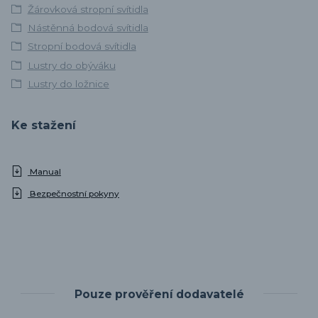
Žárovková stropní svítidla
Nástěnná bodová svítidla
Stropní bodová svítidla
Lustry do obýváku
Lustry do ložnice
Ke stažení
Manual
Bezpečnostní pokyny
Pouze prověření dodavatelé