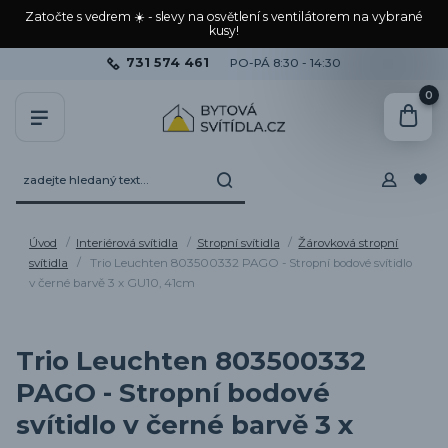
Zatočte s vedrem ☀️ - slevy na osvětlení s ventilátorem na vybrané
kusy!
731 574 461
PO-PÁ 8:30 - 14:30
0
Úvod
Interiérová svítidla
Stropní svítidla
Žárovková stropní
svítidla
Trio Leuchten 803500332 PAGO - Stropní bodové svítidlo
v černé barvě 3 x GU10, 41cm
Trio Leuchten 803500332
PAGO - Stropní bodové
svítidlo v černé barvě 3 x