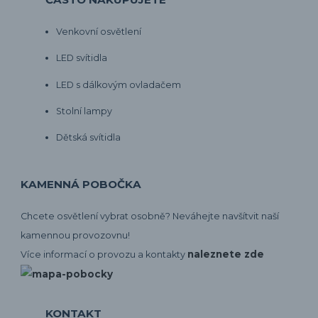
Venkovní osvětlení
LED svítidla
LED s dálkovým ovladačem
Stolní lampy
Dětská svítidla
KAMENNÁ POBOČKA
Chcete osvětlení vybrat osobně? Neváhejte navšítvit naší
kamennou provozovnu!
naleznete zde
Více informací o provozu a kontakty
KONTAKT