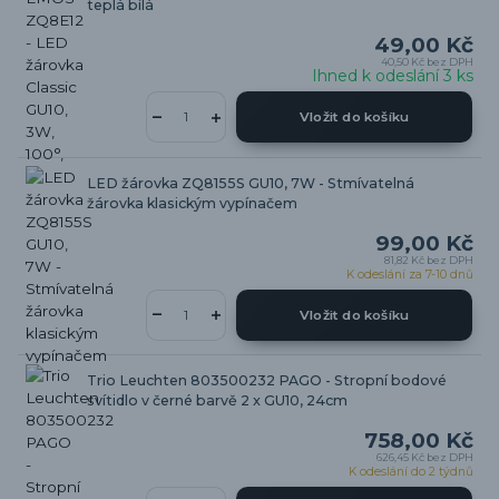
teplá bílá
49,00 Kč
40,50 Kč
bez DPH
Ihned k odeslání 3 ks
Vložit do košíku
LED žárovka ZQ8155S GU10, 7W - Stmívatelná
žárovka klasickým vypínačem
99,00 Kč
81,82 Kč
bez DPH
K odeslání za 7-10 dnů
Vložit do košíku
Trio Leuchten 803500232 PAGO - Stropní bodové
svítidlo v černé barvě 2 x GU10, 24cm
758,00 Kč
626,45 Kč
bez DPH
K odeslání do 2 týdnů