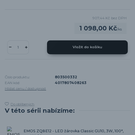
907,44 Kč
bez DPH
1 098,00 Kč
/
ks
Vložit do košíku
Číslo produktu:
803500332
EAN kód:
4017807408263
Hlídat cenu / dostupnost
Do oblíbených
V této sérii nabízíme:
EMOS ZQ8E12 - LED žárovka Classic GU10, 3W, 100°,