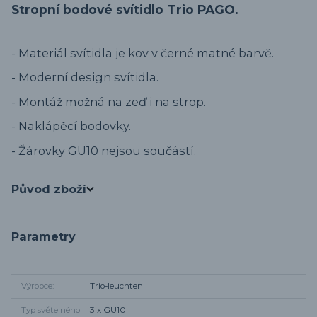
Stropní bodové svítidlo Trio PAGO.
- Materiál svítidla je kov v černé matné barvě.
- Moderní design svítidla.
- Montáž možná na zeď i na strop.
- Naklápěcí bodovky.
- Žárovky GU10 nejsou součástí.
Původ zboží
Parametry
Výrobce
Trio-leuchten
Typ světelného
3 x GU10