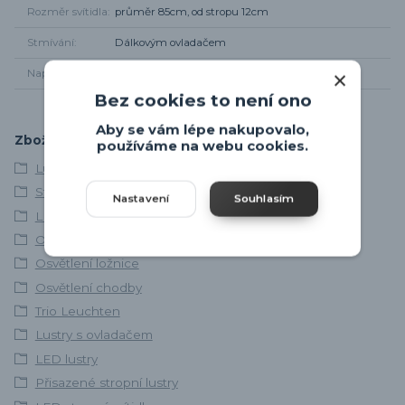
Rozměr svítidla
průměr 85cm, od stropu 12cm
Stmívání
Dálkovým ovladačem
Napájení
220 - 240V
Bez cookies to není ono
Aby se vám lépe nakupovalo,
Zboží zařazeno v kategoriích
používáme na webu cookies.
Lustry a závěsná svítidla
Stropní svítidla
Nastavení
Souhlasím
LED svítidla
Osvětlení obývacího pokoje
Osvětlení ložnice
Osvětlení chodby
Trio Leuchten
Lustry s ovladačem
LED lustry
Přisazené stropní lustry