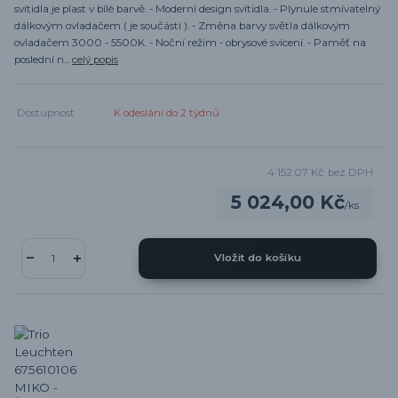
svítidla je plast v bílé barvě. - Moderní design svítidla. - Plynule stmívatelný
dálkovým ovladačem ( je součástí ). - Změna barvy světla dálkovým
ovladačem 3000 - 5500K. - Noční režim - obrysové svícení. - Paměť na
poslední n...
celý popis
Dostupnost
K odeslání do 2 týdnů
4 152,07 Kč
bez DPH
5 024,00 Kč
/
ks
Vložit do košíku