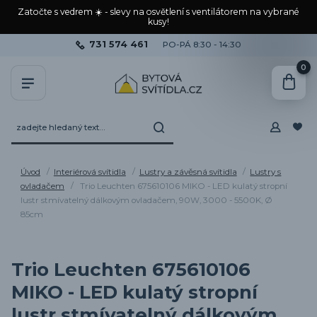
Zatočte s vedrem ☀️ - slevy na osvětlení s ventilátorem na vybrané
kusy!
731 574 461
PO-PÁ 8:30 - 14:30
0
Úvod
Interiérová svítidla
Lustry a závěsná svítidla
Lustry s
ovladačem
Trio Leuchten 675610106 MIKO - LED kulatý stropní
lustr stmívatelný dálkovým ovladačem, 90W, 3000 - 5500K, Ø
85cm
Trio Leuchten 675610106
MIKO - LED kulatý stropní
lustr stmívatelný dálkovým