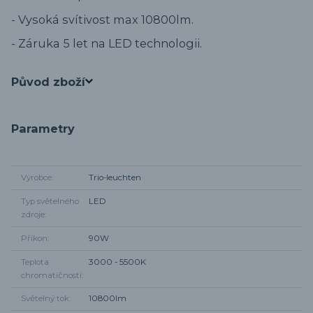
- Vysoká svítivost max 10800lm.
- Záruka 5 let na LED technologii.
Původ zboží
Parametry
Výrobce
Trio-leuchten
Typ světelného
LED
zdroje
Příkon
90W
Teplota
3000 - 5500K
chromatičnosti
Světelný tok
10800lm