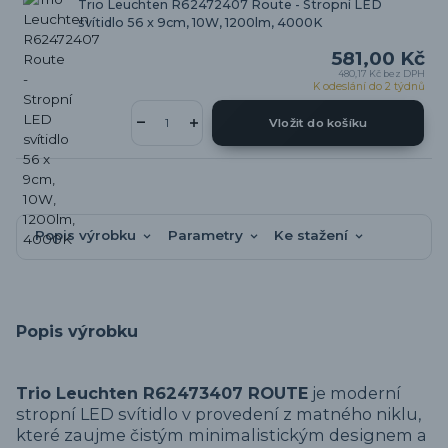
Trio Leuchten R62472407 Route - Stropní LED
svítidlo 56 x 9cm, 10W, 1200lm, 4000K
581,00 Kč
480,17 Kč
bez DPH
K odeslání do 2 týdnů
Vložit do košíku
Popis výrobku
Parametry
Ke stažení
Popis výrobku
Trio Leuchten R62473407 ROUTE
je moderní
stropní LED svítidlo v provedení z matného niklu,
které zaujme čistým minimalistickým designem a