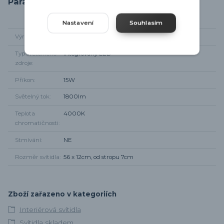
Parametry
Nastavení
Souhlasím
Výrobce
Trio-leuchten
Typ světelného
integrovaný LED
zdroje
Příkon
15W
Světelný tok
1800lm
Teplota
4000K
chromatičnosti
Stmívání
NE
Rozměr svítidla
56 x 12cm, od stropu 7cm
Zboží zařazeno v kategoriích
Interiérová svítidla
Svítidla skladem