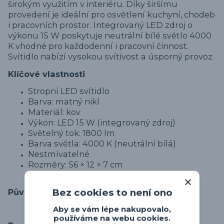
širokým využitím v interiéru. Díky širšímu
provedení je ideální pro osvětlení kuchyní, chodeb
i pracovních prostor. Integrovaný LED zdroj o
výkonu 15 W poskytuje neutrální bílé světlo 4000
K vhodné pro každodenní i pracovní činnost.
Svítidlo nabízí vysokou svítivost a úsporný provoz.
Klíčové vlastnosti
Stropní LED svítidlo
Barva: matný nikl
Materiál: kov
Výkon: LED 15 W (integrovaný zdroj)
Světelný tok: 1800 lm
Barva světla: 4000 K (neutrální bílá)
Nestmívatelné
Rozměry: 56 × 12 × 7 cm
Původ zboží
Bez cookies to není ono
Aby se vám lépe nakupovalo,
používáme na webu cookies.