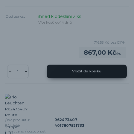
ihned k odeslání 2 ks
Dostupnost
Více kusů do 14 dnů
716,53 Kč
bez DPH
867,00 Kč
/
ks
Vložit do košíku
Číslo produktu:
R62473407
EAN kód:
4017807521733
Hlídat cenu / dostupnost