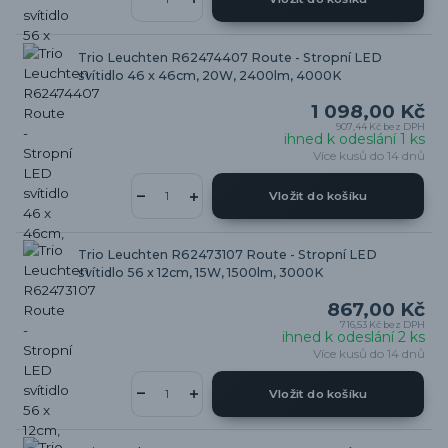
Trio Leuchten R62474407 Route - Stropní LED
svítidlo 46 x 46cm, 20W, 2400lm, 4000K
1 098,00 Kč
907,44 Kč
bez DPH
ihned k odeslání 1 ks
Více kusů do 14 dnů
Vložit do košíku
Trio Leuchten R62473107 Route - Stropní LED
svítidlo 56 x 12cm, 15W, 1500lm, 3000K
867,00 Kč
716,53 Kč
bez DPH
ihned k odeslání 2 ks
Více kusů do 14 dnů
Vložit do košíku