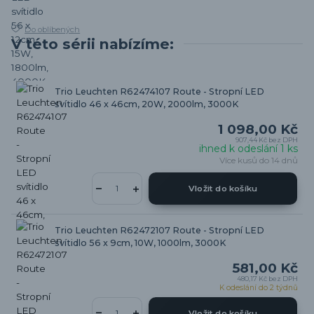
Do oblíbených
V této sérii nabízíme:
Trio Leuchten R62474107 Route - Stropní LED
svítidlo 46 x 46cm, 20W, 2000lm, 3000K
1 098,00 Kč
907,44 Kč
bez DPH
ihned k odeslání 1 ks
Více kusů do 14 dnů
Vložit do košíku
Trio Leuchten R62472107 Route - Stropní LED
svítidlo 56 x 9cm, 10W, 1000lm, 3000K
581,00 Kč
480,17 Kč
bez DPH
K odeslání do 2 týdnů
Vložit do košíku