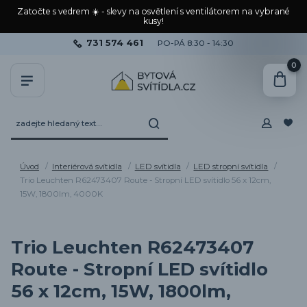
Zatočte s vedrem ☀️ - slevy na osvětlení s ventilátorem na vybrané
kusy!
731 574 461
PO-PÁ 8:30 - 14:30
0
Úvod
Interiérová svítidla
LED svítidla
LED stropní svítidla
Trio Leuchten R62473407 Route - Stropní LED svítidlo 56 x 12cm,
15W, 1800lm, 4000K
Trio Leuchten R62473407
Route - Stropní LED svítidlo
56 x 12cm, 15W, 1800lm,