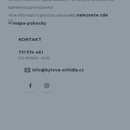
kamennou provozovnu!
naleznete zde
Více informací o provozu a kontakty
KONTAKT
731 574 461
PO-PÁ 8:30 - 14:30
info@bytova-svitidla.cz
by CORA osvětlení
Vytvořeno na
Eshop-rychle.cz