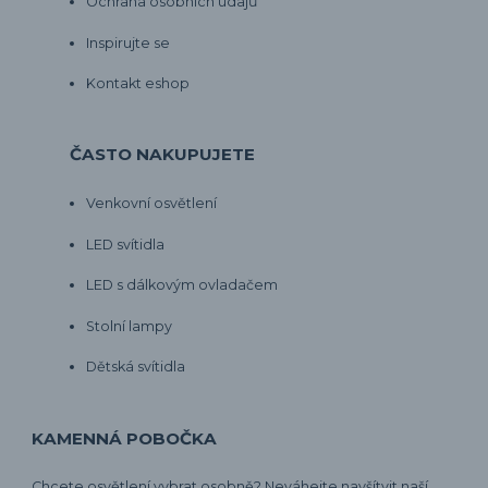
Ochrana osobních údajů
Inspirujte se
Kontakt eshop
ČASTO NAKUPUJETE
Venkovní osvětlení
LED svítidla
LED s dálkovým ovladačem
Stolní lampy
Dětská svítidla
KAMENNÁ POBOČKA
Chcete osvětlení vybrat osobně? Neváhejte navšítvit naší