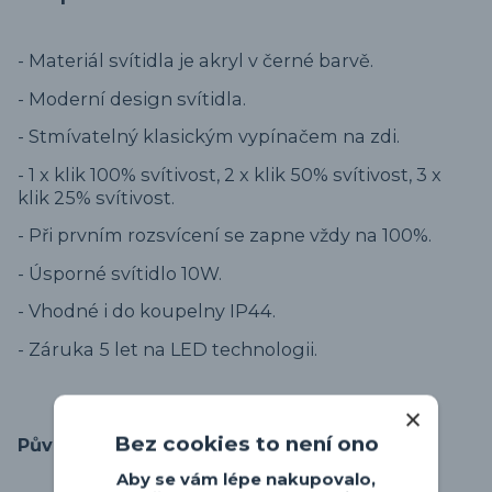
- Materiál svítidla je akryl v černé barvě.
- Moderní design svítidla.
- Stmívatelný klasickým vypínačem na zdi.
- 1 x klik 100% svítivost, 2 x klik 50% svítivost, 3 x
klik 25% svítivost.
- Při prvním rozsvícení se zapne vždy na 100%.
- Úsporné svítidlo 10W.
- Vhodné i do koupelny IP44.
- Záruka 5 let na LED technologii.
Bez cookies to není ono
Původ zboží
Aby se vám lépe nakupovalo,