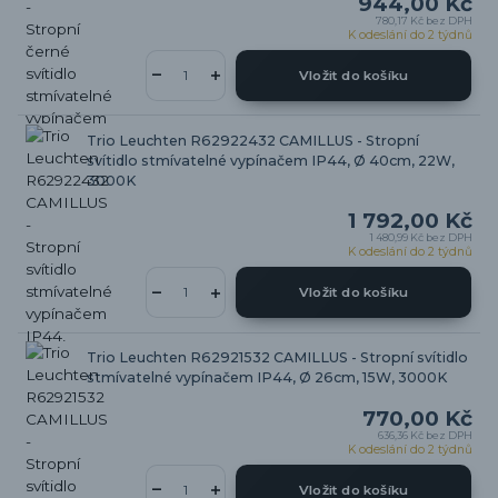
944,00 Kč
780,17 Kč
bez DPH
K odeslání do 2 týdnů
Vložit do košíku
Trio Leuchten R62922432 CAMILLUS - Stropní
svítidlo stmívatelné vypínačem IP44, Ø 40cm, 22W,
3000K
1 792,00 Kč
1 480,99 Kč
bez DPH
K odeslání do 2 týdnů
Vložit do košíku
Trio Leuchten R62921532 CAMILLUS - Stropní svítidlo
stmívatelné vypínačem IP44, Ø 26cm, 15W, 3000K
770,00 Kč
636,36 Kč
bez DPH
K odeslání do 2 týdnů
Vložit do košíku