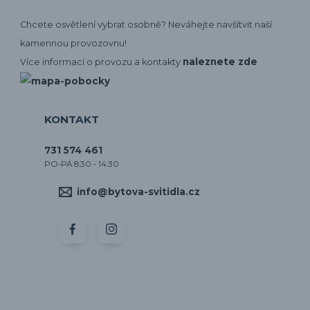
Chcete osvětlení vybrat osobně? Neváhejte navšítvit naší
kamennou provozovnu!
naleznete zde
Více informací o provozu a kontakty
KONTAKT
731 574 461
PO-PÁ 8:30 - 14:30
info@bytova-svitidla.cz
by CORA osvětlení