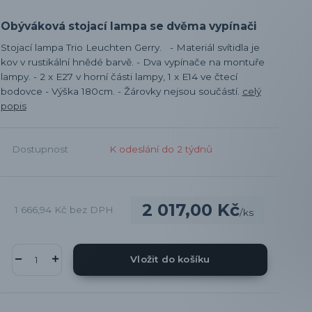
Obýváková stojací lampa se dvěma vypínači
Stojací lampa Trio Leuchten Gerry. - Materiál svítidla je
kov v rustikální hnědé barvě. - Dva vypínače na montuře
lampy. - 2 x E27 v horní části lampy, 1 x E14 ve čtecí
bodovce - Výška 180cm. - Žárovky nejsou součástí.
celý
popis
Dostupnost
K odeslání do 2 týdnů
2 017,00 Kč
1 666,94 Kč
bez DPH
/
ks
Vložit do košíku