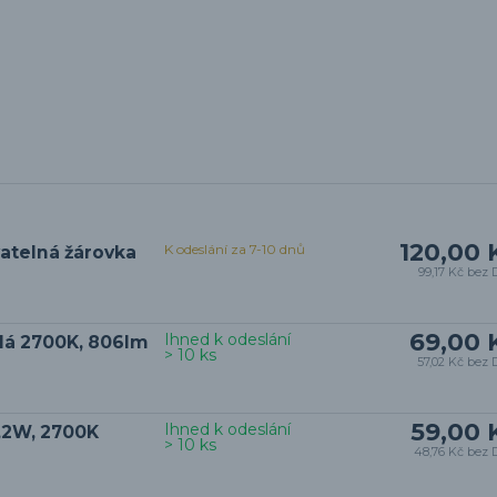
120,00 
K odeslání za 7-10 dnů
vatelná žárovka
99,17 Kč
bez 
69,00 
Ihned k odeslání
ílá 2700K, 806lm
> 10 ks
57,02 Kč
bez 
59,00 
Ihned k odeslání
4,2W, 2700K
> 10 ks
48,76 Kč
bez 