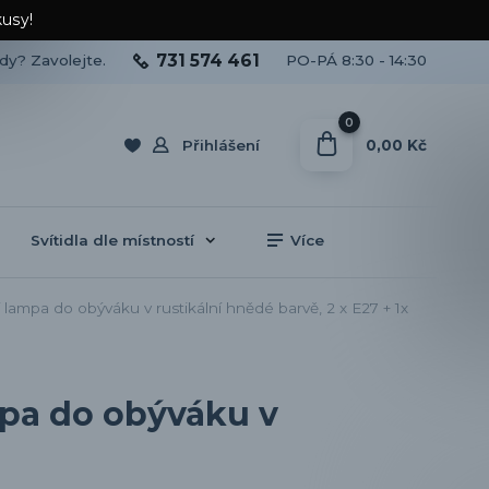
kusy!
731 574 461
ady? Zavolejte.
PO-PÁ 8:30 - 14:30
0
0,00 Kč
Přihlášení
Svítidla dle místností
Více
ampa do obýváku v rustikální hnědé barvě, 2 x E27 + 1x
mpa do obýváku v