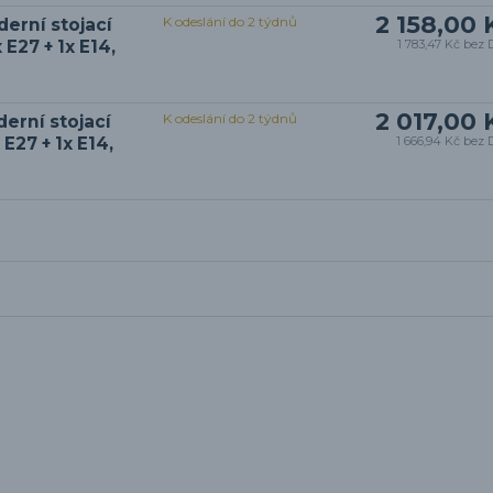
2 158,00 
K odeslání do 2 týdnů
erní stojací
E27 + 1x E14,
1 783,47 Kč
bez 
2 017,00 
K odeslání do 2 týdnů
erní stojací
E27 + 1x E14,
1 666,94 Kč
bez 