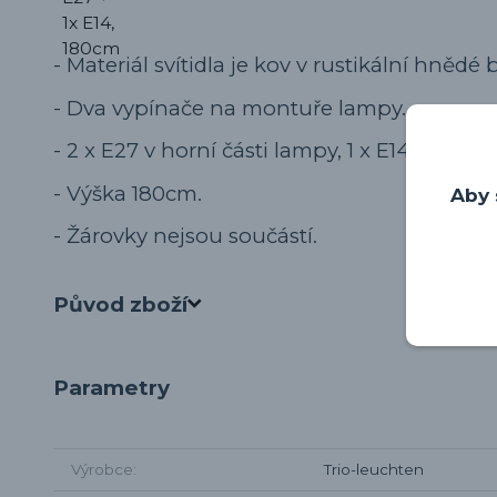
- Materiál svítidla je kov v rustikální hnědé 
- Dva vypínače na montuře lampy.
- 2 x E27 v horní části lampy, 1 x E14 ve čte
- Výška 180cm.
Aby 
- Žárovky nejsou součástí.
Původ zboží
Parametry
Výrobce
Trio-leuchten