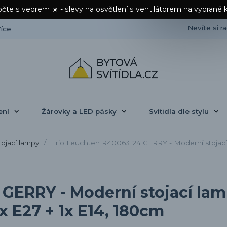
čte s vedrem ☀️ - slevy na osvětlení s ventilátorem na vybrané 
Nevíte si r
íce
ení
Žárovky a LED pásky
Svítidla dle stylu
ojací lampy
Trio Leuchten R40063124 GERRY - Moderní stojací l
 GERRY - Moderní stojací la
 x E27 + 1x E14, 180cm