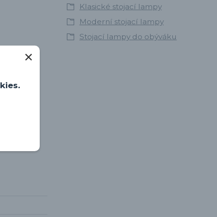
Klasické stojací lampy
Moderní stojací lampy
Stojací lampy do obýváku
kies.