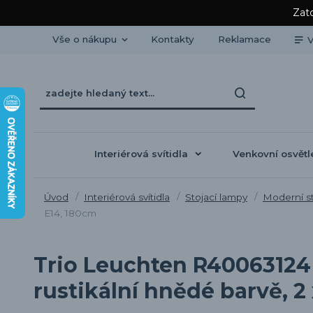
Zato
Vše o nákupu
Kontakty
Reklamace
V
Interiérová svítidla
Venkovní osvětl
Úvod
Interiérová svítidla
Stojací lampy
Moderní st
E14, 180cm
Trio Leuchten R40063124
rustikální hnědé barvě, 2