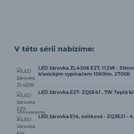
V této sérii nabízíme:
LED žárovka ZL4206 E27, 11,5W - Stmí
klasickým vypínačem 1060lm, 2700K
LED žárovka E27- ZQ5E41 , 7W Teplá b
LED žárovka E14, svíčková - ZQ3E21 - 