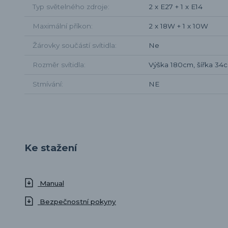
Typ světelného zdroje
2 x E27 + 1 x E14
Maximální příkon
2 x 18W + 1 x 10W
Žárovky součástí svítidla
Ne
Rozměr svítidla
Výška 180cm, šířka 34
Stmívání
NE
Ke stažení
Manual
Bezpečnostní pokyny