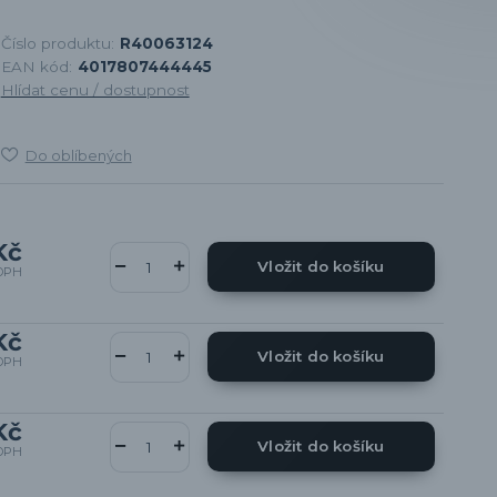
Číslo produktu:
R40063124
EAN kód:
4017807444445
Hlídat cenu / dostupnost
Do oblíbených
Kč
Vložit do košíku
DPH
Kč
Vložit do košíku
DPH
Kč
Vložit do košíku
DPH