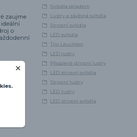
Svítidla skladem
Lustry a závěsná svítidla
eré zaujme
ideální
Stropní svítidla
roj o
LED svítidla
 každodenní
Trio Leuchten
LED lustry
Přisazené stropní lustry
LED stropní svítidla
Stropní lustry
kies.
LED lustry
LED stropní svítidla