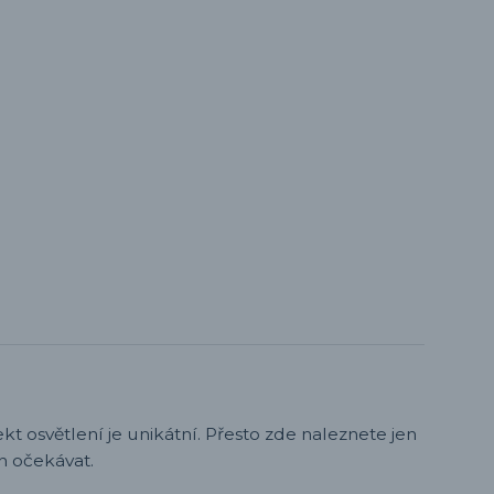
t osvětlení je unikátní. Přesto zde naleznete jen
h očekávat.