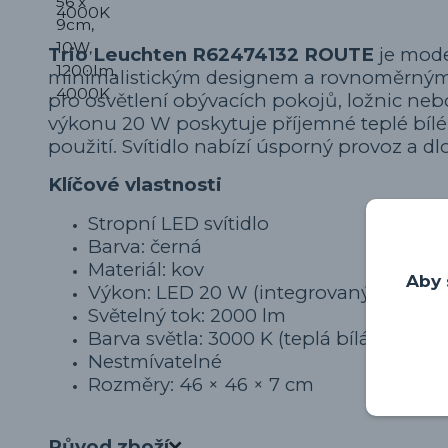
Trio Leuchten R62474132 ROUTE
je mode
minimalistickým designem a rovnoměrným o
pro osvětlení obývacích pokojů, ložnic neb
výkonu 20 W poskytuje příjemné teplé bílé
použití. Svítidlo nabízí úsporný provoz a d
Klíčové vlastnosti
Stropní LED svítidlo
Barva: černá
Materiál: kov
Aby 
Výkon: LED 20 W (integrovaný zdroj)
Světelný tok: 2000 lm
Barva světla: 3000 K (teplá bílá)
Nestmívatelné
Rozměry: 46 × 46 × 7 cm
Původ zboží