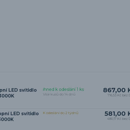
867,00 
ihned k odeslání 1 ks
ní LED svítidlo
Více kusů do 14 dnů
 3000K
716,53 Kč
bez 
581,00 
K odeslání do 2 týdnů
pní LED svítidlo
 3000K
480,17 Kč
bez 