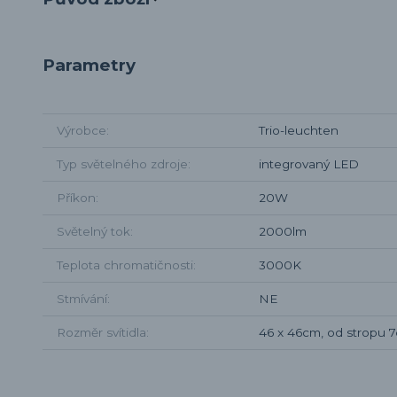
Parametry
Výrobce
Trio-leuchten
Typ světelného zdroje
integrovaný LED
Příkon
20W
Světelný tok
2000lm
Teplota chromatičnosti
3000K
Stmívání
NE
Rozměr svítidla
46 x 46cm, od stropu 