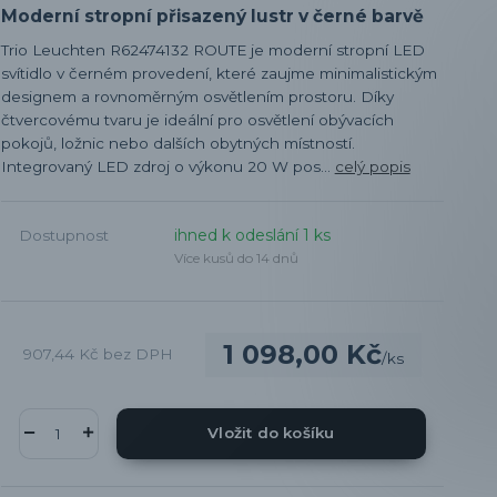
Moderní stropní přisazený lustr v černé barvě
Trio Leuchten R62474132 ROUTE je moderní stropní LED
svítidlo v černém provedení, které zaujme minimalistickým
designem a rovnoměrným osvětlením prostoru. Díky
čtvercovému tvaru je ideální pro osvětlení obývacích
pokojů, ložnic nebo dalších obytných místností.
Integrovaný LED zdroj o výkonu 20 W pos...
celý popis
ihned k odeslání 1 ks
Dostupnost
Více kusů do 14 dnů
1 098,00 Kč
907,44 Kč
bez DPH
/
ks
Vložit do košíku