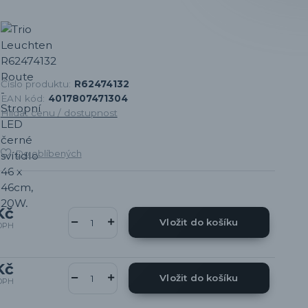
Číslo produktu:
R62474132
EAN kód:
4017807471304
Hlídat cenu / dostupnost
Do oblíbených
Kč
Vložit do košíku
DPH
Kč
Vložit do košíku
DPH