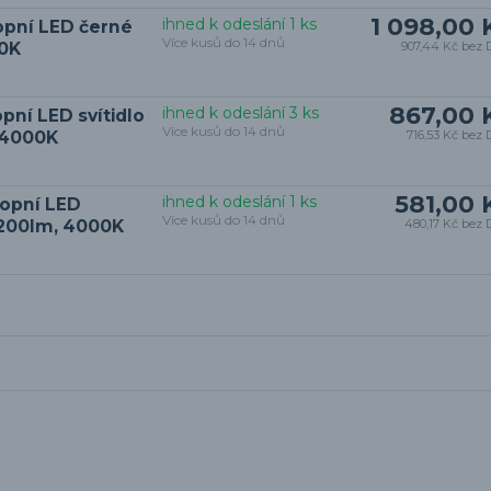
1 098,00 
ihned k odeslání 1 ks
opní LED černé
Více kusů do 14 dnů
00K
907,44 Kč
bez 
867,00 
ihned k odeslání 3 ks
pní LED svítidlo
Více kusů do 14 dnů
, 4000K
716,53 Kč
bez 
581,00 
ihned k odeslání 1 ks
ropní LED
Více kusů do 14 dnů
 1200lm, 4000K
480,17 Kč
bez 