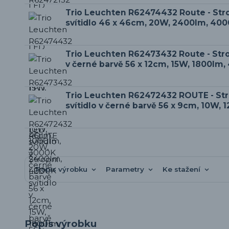
Trio Leuchten R62474432 Route - Str
svítidlo 46 x 46cm, 20W, 2400lm, 40
Trio Leuchten R62473432 Route - Stro
v černé barvě 56 x 12cm, 15W, 1800lm
Trio Leuchten R62472432 ROUTE - St
svítidlo v černé barvě 56 x 9cm, 10W,
Popis výrobku
Parametry
Ke stažení
Popis výrobku