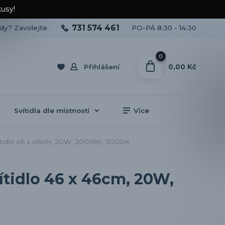
kusy!
731 574 461
ady? Zavolejte.
PO-PÁ 8:30 - 14:30
0
0,00 Kč
Přihlášení
Svítidla dle místností
Více
ítidlo 46 x 46cm, 20W, 2000lm, 3000K
ítidlo 46 x 46cm, 20W,