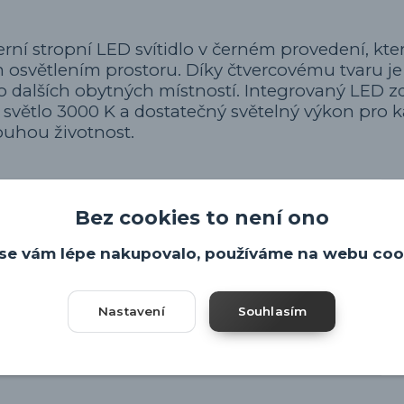
rní stropní LED svítidlo v černém provedení, kt
světlením prostoru. Díky čtvercovému tvaru je 
o dalších obytných místností. Integrovaný LED zd
 světlo 3000 K a dostatečný světelný výkon pro
louhou životnost.
Bez cookies to není ono
se vám lépe nakupovalo, používáme na webu coo
Nastavení
Souhlasím