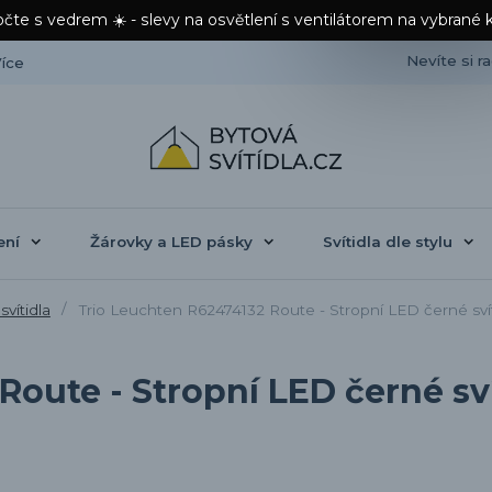
čte s vedrem ☀️ - slevy na osvětlení s ventilátorem na vybrané 
Nevíte si r
íce
ení
Žárovky a LED pásky
Svítidla dle stylu
svítidla
Trio Leuchten R62474132 Route - Stropní LED černé sv
Route - Stropní LED černé sv