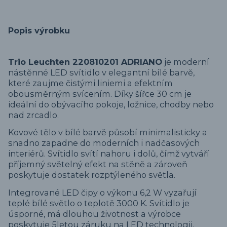
Popis výrobku
Trio Leuchten 220810201 ADRIANO
je moderní
nástěnné LED svítidlo v elegantní bílé barvě,
které zaujme čistými liniemi a efektním
obousměrným svícením. Díky šířce 30 cm je
ideální do obývacího pokoje, ložnice, chodby nebo
nad zrcadlo.
Kovové tělo v bílé barvě působí minimalisticky a
snadno zapadne do moderních i nadčasových
interiérů. Svítidlo svítí nahoru i dolů, čímž vytváří
příjemný světelný efekt na stěně a zároveň
poskytuje dostatek rozptýleného světla.
Integrované LED čipy o výkonu 6,2 W vyzařují
teplé bílé světlo o teplotě 3000 K. Svítidlo je
úsporné, má dlouhou životnost a výrobce
poskytuje 5letou záruku na LED technologii.