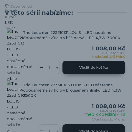
Do oblíbených
V této sérii nabízíme:
Trio Leuchten 223310131 LOUIS - LED nástěnné
obousměrné svítidlo v bílé barvě, LED 4,3W, 3000K
1 008,00 Kč
833,06 Kč
bez DPH
K odeslání do 2 týdnů
Vložit do košíku
Trio Leuchten 223310105 LOUIS - LED nástěnné
obousměrné svítidlo v broušeném hliníku, LED 4,3W,
3000K
1 008,00 Kč
833,06 Kč
bez DPH
ihned k odeslání 4 ks
Více kusů do 14 dnů
Vložit do košíku