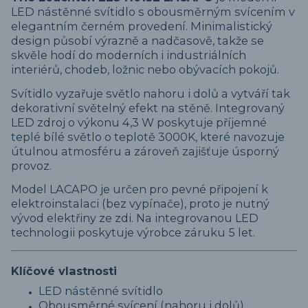
LED nástěnné svítidlo s obousměrným svícením v
elegantním černém provedení. Minimalistický
design působí výrazně a nadčasově, takže se
skvěle hodí do moderních i industriálních
interiérů, chodeb, ložnic nebo obývacích pokojů.
Svítidlo vyzařuje světlo nahoru i dolů a vytváří tak
dekorativní světelný efekt na stěně. Integrovaný
LED zdroj o výkonu 4,3 W poskytuje příjemné
teplé bílé světlo o teplotě 3000K, které navozuje
útulnou atmosféru a zároveň zajišťuje úsporný
provoz.
Model LACAPO je určen pro pevné připojení k
elektroinstalaci (bez vypínače), proto je nutný
vývod elektřiny ze zdi. Na integrovanou LED
technologii poskytuje výrobce záruku 5 let.
Klíčové vlastnosti
LED nástěnné svítidlo
Obousměrné svícení (nahoru i dolů)