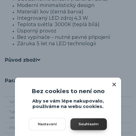
Moderní minimalistický design
Materiál: kov (černá barva)
Integrovaný LED zdroj 4,3 W
Teplota světla: 3000K (teplá bílá)
Úsporný provoz
Bez vypínače – nutné pevné připojení
Záruka 5 let na LED technologii
Původ zboží
Parametry
Bez cookies to není ono
Aby se vám lépe nakupovalo,
Výrobce
Trio-leuchten
používáme na webu cookies.
Typ světelného
integrované LED
zdroje
Nastavení
Souhlasím
Příkon
4,3W