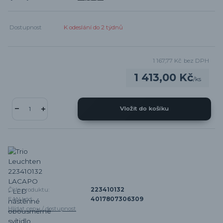
Dostupnost
K odeslání do 2 týdnů
1 167,77 Kč
bez DPH
1 413,00 Kč
/
ks
Vložit do košíku
Číslo produktu:
223410132
EAN kód:
4017807306309
Hlídat cenu / dostupnost