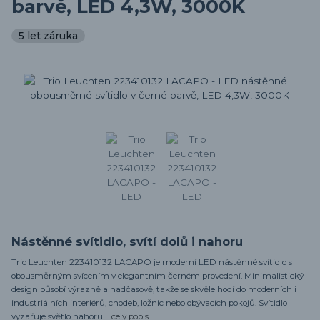
barvě, LED 4,3W, 3000K
5 let záruka
Nástěnné svítidlo, svítí dolů i nahoru
Trio Leuchten 223410132 LACAPO je moderní LED nástěnné svítidlo s
obousměrným svícením v elegantním černém provedení. Minimalistický
design působí výrazně a nadčasově, takže se skvěle hodí do moderních i
industriálních interiérů, chodeb, ložnic nebo obývacích pokojů. Svítidlo
vyzařuje světlo nahoru ...
celý popis