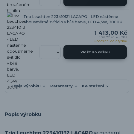
Trio Leuchten 223410131 LACAPO - LED nástěnné
obousměrné svítidlo v bílé barvě, LED 4,3W, 3000K
1 413,00 Kč
1 167,77 Kč
bez DPH
K odeslání do 2 týdnů
Vložit do košíku
Popis výrobku
Parametry
Ke stažení
Popis výrobku
Trio Leuchten 223410132 LACAPO
je moderní