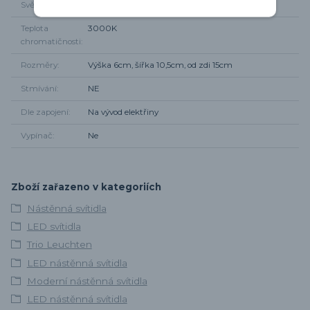
Světelný tok
430lm
Teplota
3000K
chromatičnosti
Rozměry
Výška 6cm, šířka 10,5cm, od zdi 15cm
Stmívání
NE
Dle zapojení
Na vývod elektřiny
Vypínač
Ne
Zboží zařazeno v kategoriích
Nástěnná svítidla
LED svítidla
Trio Leuchten
LED nástěnná svítidla
Moderní nástěnná svítidla
LED nástěnná svítidla