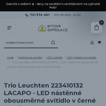
Zatočte s vedrem ☀️ - slevy na osvětlení s ventilátorem na vybrané
kusy!
731 574 461
PO-PÁ 8:30 - 14:30
0
Úvod
Interiérová svítidla
LED svítidla
LED nástěnná svítidla
Trio Leuchten 223410132 LACAPO - LED nástěnné obousměrné
svítidlo v černé barvě, LED 4,3W, 3000K
Trio Leuchten 223410132
LACAPO - LED nástěnné
obousměrné svítidlo v černé