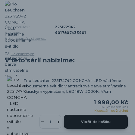
Číslo produktu:
225172942
EAN kód:
4017807433401
Hlídat cenu / dostupnost
Do oblíbených
V této sérii nabízíme:
Trio Leuchten 225174742 CONCHA - LED nástěnné
obousměrné svítidlo v antracitové barvě stmívatelné
klasickým vypínačem, LED 18W, 3000K, 47cm
1 998,00 Kč
1 651,24 Kč
bez DPH
K odeslání do 2 týdnů
Vložit do košíku