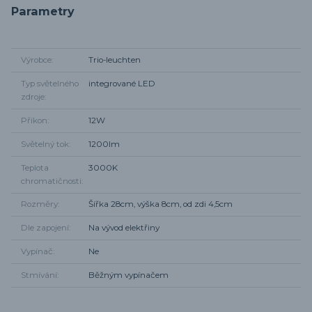
Parametry
Výrobce
Trio-leuchten
Typ světelného
integrované LED
zdroje
Příkon
12W
Světelný tok
1200lm
Teplota
3000K
chromatičnosti
Rozměry
Šířka 28cm, výška 8cm, od zdi 4,5cm
Dle zapojení
Na vývod elektřiny
Vypínač
Ne
Stmívání
Běžným vypínačem