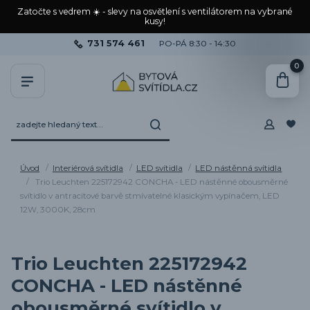
Zatočte s vedrem ☀️ - slevy na osvětlení s ventilátorem na vybrané
kusy!
731 574 461
PO-PÁ 8:30 - 14:30
0
Úvod
Interiérová svítidla
LED svítidla
LED nástěnná svítidla
Trio Leuchten 225172942 CONCHA - LED nástěnné obousměrné
svítidlo v antracitové barvě stmívatelné klasickým vypínačem, LED
12W, 3000K, 28cm
Trio Leuchten 225172942
CONCHA - LED nástěnné
obousměrné svítidlo v