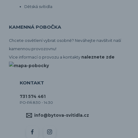
Dětská svítidla
KAMENNÁ POBOČKA
Chcete osvětlení vybrat osobně? Neváhejte navšítvit naší
kamennou provozovnu!
naleznete zde
Více informací o provozu a kontakty
KONTAKT
731 574 461
PO-PÁ 8:30 - 14:30
info@bytova-svitidla.cz