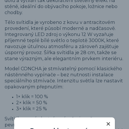
dolů a vytváří tak dekorativní světelný efekt na
stěně, ideální do obývacího pokoje, ložnice nebo
chodby.
Tělo svítidla je vyrobeno z kovu v antracitovém
provedení, které působí moderně a nadčasově.
Integrovaný LED zdroj o výkonu 12 W vyzařuje
příjemné teplé bílé světlo o teplotě 3000K, které
navozuje útulnou atmosféru a zároveň zajišťuje
úsporný provoz. Šířka svítidla je 28 cm, takže se
stane výrazným, ale elegantním prvkem interiéru.
Model CONCHA je stmívatelný pomocí klasického
nástěnného vypínače – bez nutnosti instalace
speciálního stmívače. Intenzitu světla lze nastavit
opakovaným přepnutím:
1× klik = 100 %
2× klik = 50 %
3× klik = 25 %
Svítidlo nemá vlastní vypínač a je určeno pro
pevné připojení k elektroinstalaci. Při každém