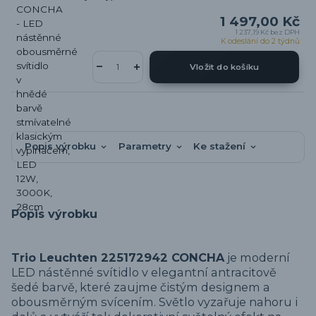
1 497,00 Kč
1 237,19 Kč
bez DPH
K odeslání do 2 týdnů
Vložit do košíku
Popis výrobku
Parametry
Ke stažení
Popis výrobku
Trio Leuchten 225172942 CONCHA
je moderní
LED nástěnné svítidlo v elegantní antracitově
šedé barvě, které zaujme čistým designem a
obousměrným svícením. Světlo vyzařuje nahoru i