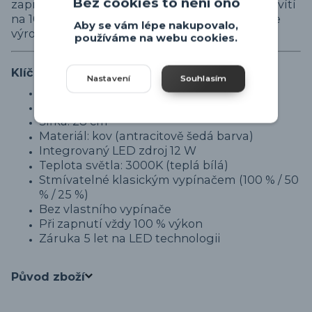
Bez cookies to není ono
zapnutí (po delší době než cca 5 vteřin) se rozsvítí
na 100 % výkonu. Na LED technologii poskytuje
Aby se vám lépe nakupovalo,
výrobce záruku 5 let.
používáme na webu cookies.
Klíčové vlastnosti
Nastavení
Souhlasím
LED nástěnné svítidlo
Obousměrné svícení (nahoru i dolů)
Šířka: 28 cm
Materiál: kov (antracitově šedá barva)
Integrovaný LED zdroj 12 W
Teplota světla: 3000K (teplá bílá)
Stmívatelné klasickým vypínačem (100 % / 50
% / 25 %)
Bez vlastního vypínače
Při zapnutí vždy 100 % výkon
Záruka 5 let na LED technologii
Původ zboží