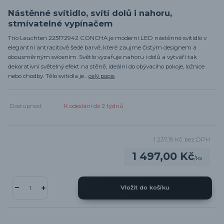
Nástěnné svítidlo, svítí dolů i nahoru,
stmívatelné vypínačem
Trio Leuchten 225172942 CONCHA je moderní LED nástěnné svítidlo v
elegantní antracitově šedé barvě, které zaujme čistým designem a
obousměrným svícením. Světlo vyzařuje nahoru i dolů a vytváří tak
dekorativní světelný efekt na stěně, ideální do obývacího pokoje, ložnice
nebo chodby. Tělo svítidla je...
celý popis
Dostupnost
K odeslání do 2 týdnů
1 237,19 Kč
bez DPH
1 497,00 Kč
/
ks
Vložit do košíku