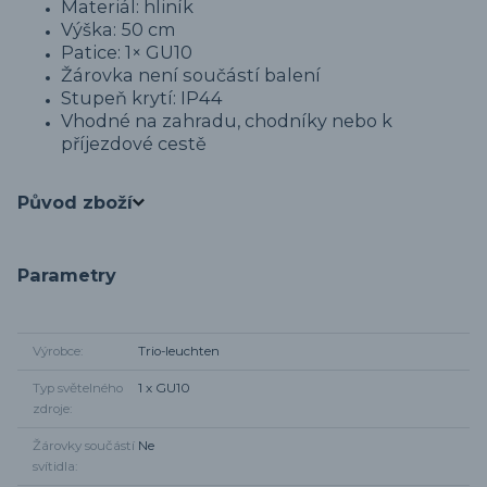
Materiál: hliník
Výška: 50 cm
Patice: 1× GU10
Žárovka není součástí balení
Stupeň krytí: IP44
Vhodné na zahradu, chodníky nebo k
příjezdové cestě
Původ zboží
Parametry
Výrobce
Trio-leuchten
Typ světelného
1 x GU10
zdroje
Žárovky součástí
Ne
svítidla