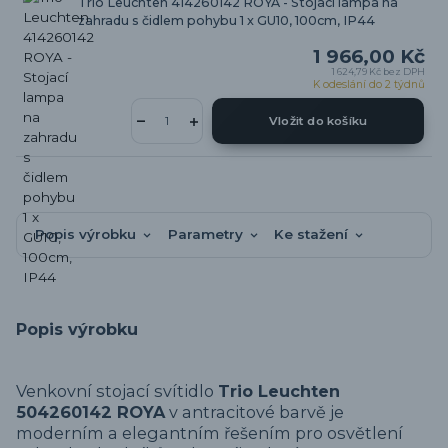
Trio Leuchten 414260142 ROYA - Stojací lampa na
zahradu s čidlem pohybu 1 x GU10, 100cm, IP44
1 966,00 Kč
1 624,79 Kč
bez DPH
K odeslání do 2 týdnů
Vložit do košíku
Popis výrobku
Parametry
Ke stažení
Popis výrobku
Venkovní stojací svítidlo
Trio Leuchten
504260142 ROYA
v antracitové barvě je
moderním a elegantním řešením pro osvětlení