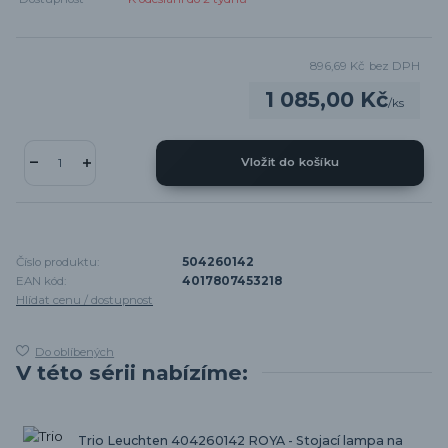
896,69 Kč
bez DPH
1 085,00 Kč
/
ks
Vložit do košíku
Číslo produktu:
504260142
EAN kód:
4017807453218
Hlídat cenu / dostupnost
Do oblíbených
V této sérii nabízíme:
Trio Leuchten 404260142 ROYA - Stojací lampa na