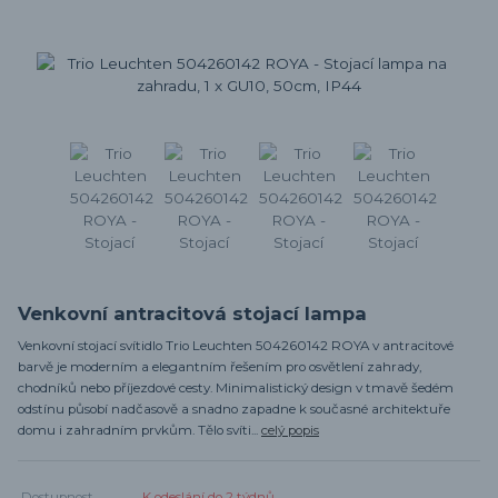
Venkovní antracitová stojací lampa
Venkovní stojací svítidlo Trio Leuchten 504260142 ROYA v antracitové
barvě je moderním a elegantním řešením pro osvětlení zahrady,
chodníků nebo příjezdové cesty. Minimalistický design v tmavě šedém
odstínu působí nadčasově a snadno zapadne k současné architektuře
domu i zahradním prvkům. Tělo svíti...
celý popis
Dostupnost
K odeslání do 2 týdnů