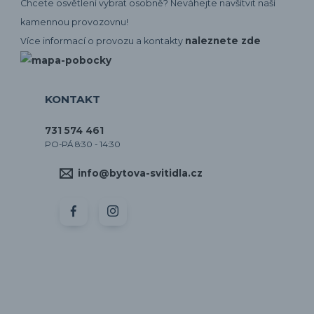
Chcete osvětlení vybrat osobně? Neváhejte navšítvit naší
kamennou provozovnu!
naleznete zde
Více informací o provozu a kontakty
KONTAKT
731 574 461
PO-PÁ 8:30 - 14:30
info@bytova-svitidla.cz
by CORA osvětlení
Vytvořeno na
Eshop-rychle.cz