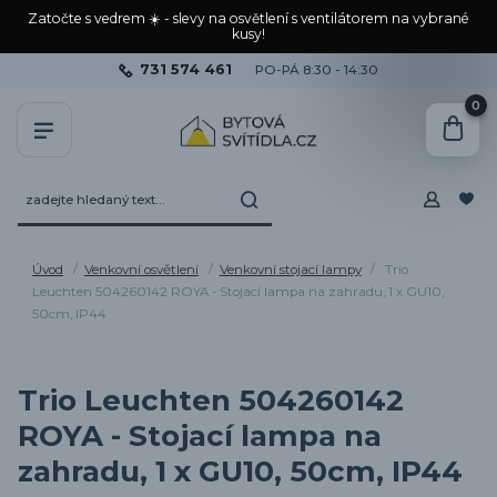
Zatočte s vedrem ☀️ - slevy na osvětlení s ventilátorem na vybrané
kusy!
731 574 461
PO-PÁ 8:30 - 14:30
0
Úvod
Venkovní osvětlení
Venkovní stojací lampy
Trio
Leuchten 504260142 ROYA - Stojací lampa na zahradu, 1 x GU10,
50cm, IP44
Trio Leuchten 504260142
ROYA - Stojací lampa na
zahradu, 1 x GU10, 50cm, IP44