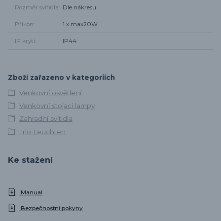
Rozměr svítidla
Dle nákresu
Příkon
1 x max20W
IP krytí
IP44
Zboží zařazeno v kategoriích
Venkovní osvětlení
Venkovní stojací lampy
Zahradní svítidla
Trio Leuchten
Ke stažení
Manual
Bezpečnostní pokyny