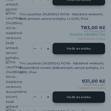
Trio Leuchten 214269142 ROYA - Nástěnné venkovní,
šedá antracit, senzor pohybu, 1 x GU10, IP44
783,00 Kč
647,11 Kč
bez DPH
ihned k odeslání 2 ks
Více kusů do 14 dnů
Vložit do košíku
Trio Leuchten 214269242 ROYA - Nástěnné venkovní,
dvousměrné svícení, šedá antracit, senzor pohybu, 2 x
GU10, IP44
931,00 Kč
769,42 Kč
bez DPH
K odeslání do 2 týdnů
Vložit do košíku