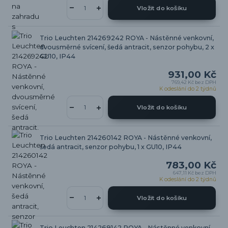
Vložit do košíku
Trio Leuchten 214269242 ROYA - Nástěnné venkovní,
dvousměrné svícení, šedá antracit, senzor pohybu, 2 x
GU10, IP44
931,00 Kč
769,42 Kč
bez DPH
K odeslání do 2 týdnů
Vložit do košíku
Trio Leuchten 214260142 ROYA - Nástěnné venkovní,
šedá antracit, senzor pohybu, 1 x GU10, IP44
783,00 Kč
647,11 Kč
bez DPH
K odeslání do 2 týdnů
Vložit do košíku
Trio Leuchten 214269142 ROYA - Nástěnné venkovní,