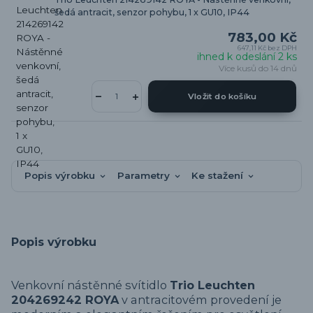
šedá antracit, senzor pohybu, 1 x GU10, IP44
783,00 Kč
647,11 Kč
bez DPH
ihned k odeslání 2 ks
Více kusů do 14 dnů
Vložit do košíku
Popis výrobku
Parametry
Ke stažení
Popis výrobku
Venkovní nástěnné svítidlo
Trio Leuchten
204269242 ROYA
v antracitovém provedení je