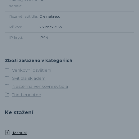
Žárovky součástí
Ne
svítidla
Rozměr svítidla
Dle nákresu
Příkon
2 x max 35W
IP krytí
IP44
Zboží zařazeno v kategoriích
Venkovní osvětlení
Svítidla skladem
Nástěnná venkovní svítidla
Trio Leuchten
Ke stažení
Manual