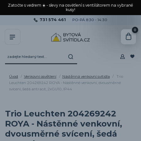
Zatočte s vedrem ☀️ - slevy na osvětlení s ventilátorem na vybrané
kusy!
731 574 461
PO-PÁ 8:30 - 14:30
0
Úvod
Venkovní osvětlení
Nástěnná venkovní svítidla
Trio
Leuchten 204269242 ROYA - Nástěnné venkovní, dvousměrné
svícení, šedá antracit, 2xGU10, IP44
Trio Leuchten 204269242
ROYA - Nástěnné venkovní,
dvousměrné svícení, šedá