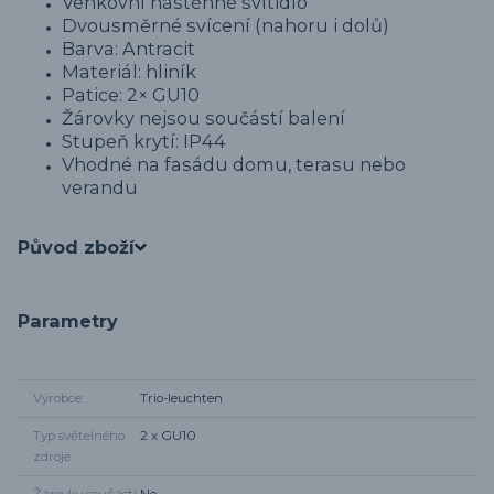
Venkovní nástěnné svítidlo
Dvousměrné svícení (nahoru i dolů)
Barva: Antracit
Materiál: hliník
Patice: 2× GU10
Žárovky nejsou součástí balení
Stupeň krytí: IP44
Vhodné na fasádu domu, terasu nebo
verandu
Původ zboží
Parametry
Výrobce
Trio-leuchten
Typ světelného
2 x GU10
zdroje