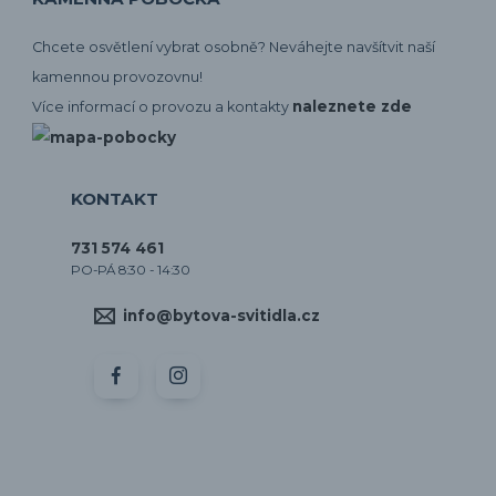
Chcete osvětlení vybrat osobně? Neváhejte navšítvit naší
kamennou provozovnu!
naleznete zde
Více informací o provozu a kontakty
KONTAKT
731 574 461
PO-PÁ 8:30 - 14:30
info@bytova-svitidla.cz
by CORA osvětlení