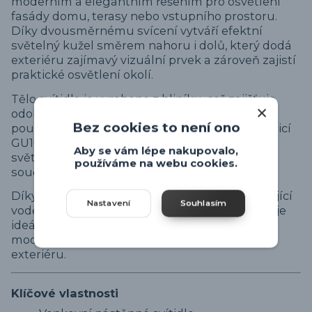
moderním a elegantním řešením pro osvětlení
fasády domu, terasy nebo vstupního prostoru.
Díky dvousměrnému svícení vytváří efektní
světelný kužel směrem nahoru i dolů, který dodá
exteriéru zajímavý vizuální prvek a zároveň zajistí
praktické osvětlení okolí.
Tělo svítidla je vyrobeno z hliníku, což zajišťuje
odolnost a dlouhou životnost při venkovním
Bez cookies to není ono
použití. Svítidlo je určeno pro dvě žárovky s paticí
GU10, takže si můžete zvolit intenzitu i barvu
Aby se vám lépe nakupovalo,
světla podle svých preferencí. Žárovky nejsou
používáme na webu cookies.
součástí balení.
Díky krytí IP44 je svítidlo chráněno proti stříkající
Nastavení
Souhlasím
vodě a je vhodné pro venkovní instalaci. ROYA je
ideální volbou pro ty, kteří chtějí kombinaci
moderního designu a efektivního osvětlení
exteriéru.
Klíčové vlastnosti