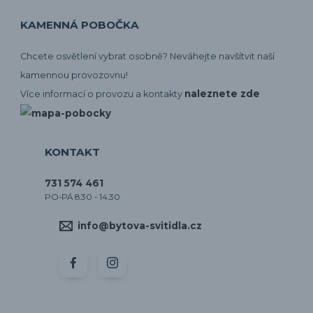
KAMENNÁ POBOČKA
Chcete osvětlení vybrat osobně? Neváhejte navšítvit naší
kamennou provozovnu!
naleznete zde
Více informací o provozu a kontakty
KONTAKT
731 574 461
PO-PÁ 8:30 - 14:30
info@bytova-svitidla.cz