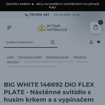
Zatočte s vedrem ☀️ - slevy na osvětlení s ventilátorem na vybrané
kusy!
731 574 461
PO-PÁ 8:30 - 14:30
0
Úvod
Interiérová svítidla
Nástěnná svítidla
Nástěnné
lampičky
BIG WHITE 146692 DIO FLEX PLATE - Nástěnné
svítidlo s husím krkem a s vypínačem
BIG WHITE 146692 DIO FLEX
PLATE - Nástěnné svítidlo s
husím krkem a s vypínačem