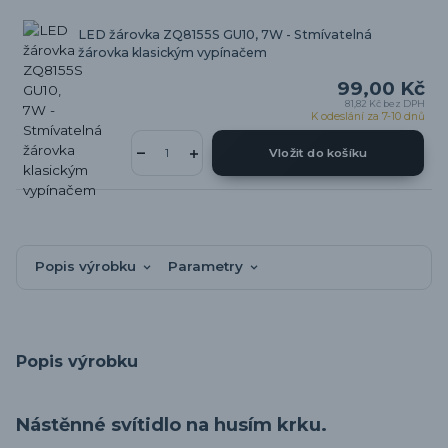
LED žárovka ZQ8155S GU10, 7W - Stmívatelná
žárovka klasickým vypínačem
99,00 Kč
81,82 Kč
bez DPH
K odeslání za 7-10 dnů
Vložit do košíku
Popis výrobku
Parametry
Popis výrobku
Nástěnné svítidlo na husím krku.