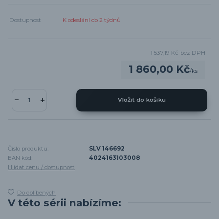
Dostupnost
K odeslání do 2 týdnů
1 537,19 Kč
bez DPH
1 860,00 Kč
/
ks
Vložit do košíku
Číslo produktu:
SLV 146692
EAN kód:
4024163103008
Hlídat cenu / dostupnost
Do oblíbených
V této sérii nabízíme: