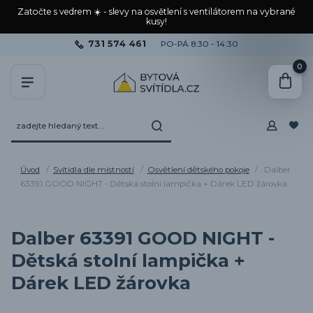
Zatočte s vedrem ☀️ - slevy na osvětlení s ventilátorem na vybrané
kusy!
731 574 461
PO-PÁ 8:30 - 14:30
0
Úvod
Svítidla dle místností
Osvětlení dětského pokoje
Dalber
63391 GOOD NIGHT - Dětská stolní lampička + Dárek LED žárovka
Dalber 63391 GOOD NIGHT -
Dětská stolní lampička +
Dárek LED žárovka