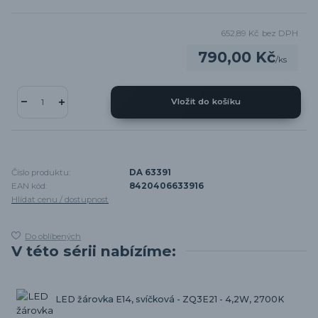
652,89 Kč
bez DPH
790,00 Kč
/
ks
Vložit do košíku
Číslo produktu:
DA 63391
EAN kód:
8420406633916
Hlídat cenu / dostupnost
Do oblíbených
V této sérii nabízíme:
LED žárovka E14, svíčková - ZQ3E21 - 4,2W, 2700K