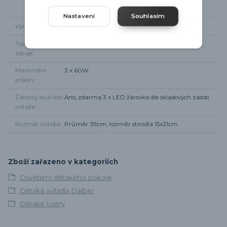
Nastavení
Souhlasím
Výrobce
Dalber
Typ světelného
3 x E27
zdroje
Maximální
3 x 60W
příkon
Žárovky součástí
Ano, zdarma 3 x LED žárovka dle skladových zásob
svítidla
Rozměr svítidla
Průměr 39cm, rozměr stínidla 15x21cm
Zboží zařazeno v kategoriích
Osvětlení dětského pokoje
Dětská svítidla Dalber
Dětské lustry