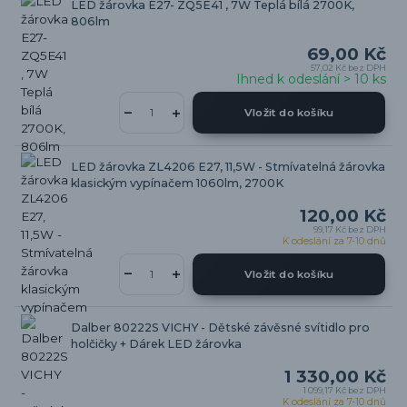
LED žárovka E27- ZQ5E41 , 7W Teplá bílá 2700K,
806lm
69,00 Kč
57,02 Kč
bez DPH
Ihned k odeslání > 10 ks
Vložit do košíku
LED žárovka ZL4206 E27, 11,5W - Stmívatelná žárovka
klasickým vypínačem 1060lm, 2700K
120,00 Kč
99,17 Kč
bez DPH
K odeslání za 7-10 dnů
Vložit do košíku
Dalber 80222S VICHY - Dětské závěsné svítidlo pro
holčičky + Dárek LED žárovka
1 330,00 Kč
1 099,17 Kč
bez DPH
K odeslání za 7-10 dnů