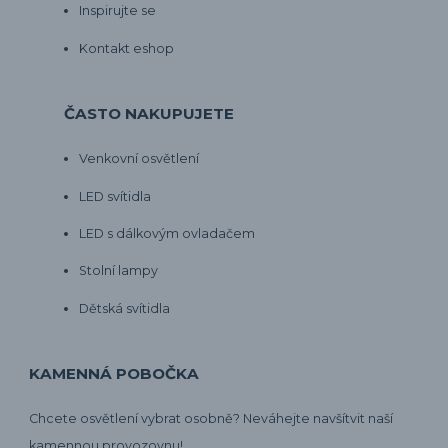
Inspirujte se
Kontakt eshop
ČASTO NAKUPUJETE
Venkovní osvětlení
LED svítidla
LED s dálkovým ovladačem
Stolní lampy
Dětská svítidla
KAMENNÁ POBOČKA
Chcete osvětlení vybrat osobně? Neváhejte navšítvit naší
kamennou provozovnu!