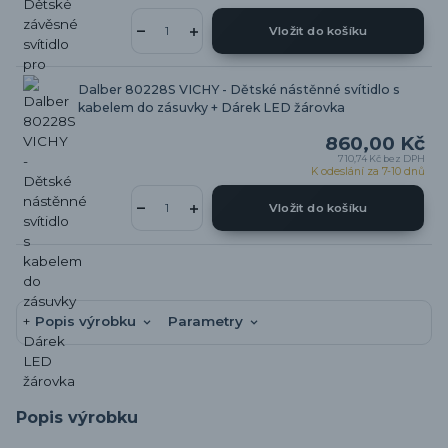
Vložit do košíku
Dalber 80228S VICHY - Dětské nástěnné svítidlo s
kabelem do zásuvky + Dárek LED žárovka
860,00 Kč
710,74 Kč
bez DPH
K odeslání za 7-10 dnů
Vložit do košíku
Popis výrobku
Parametry
Popis výrobku