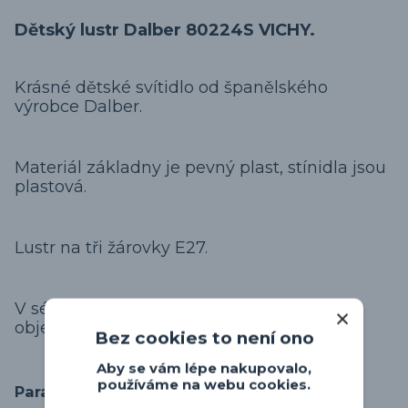
Dětský lustr Dalber 80224S VICHY.
Krásné dětské svítidlo od španělského
výrobce Dalber.
Materiál základny je pevný plast, stínidla jsou
plastová.
Lustr na tři žárovky E27.
V sérii svítidel
Dalber - VICHY
je možné
objednat i další svítidla.
Bez cookies to není ono
Aby se vám lépe nakupovalo,
používáme na webu cookies.
Parametry