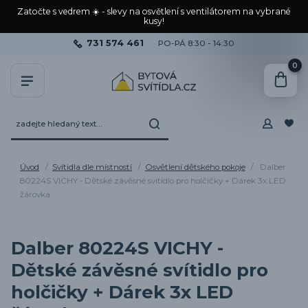
Zatočte s vedrem ☀️ - slevy na osvětlení s ventilátorem na vybrané
kusy!
731 574 461
PO-PÁ 8:30 - 14:30
0
Úvod
Svítidla dle místností
Osvětlení dětského pokoje
Dalber
80224S VICHY - Dětské závěsné svítidlo pro holčičky + Dárek 3x LED
žárovka
Dalber 80224S VICHY -
Dětské závěsné svítidlo pro
holčičky + Dárek 3x LED