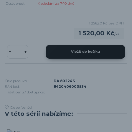
Dostupnost
K odeslání za 7-10 dnů
1 256,20 Kč
bez DPH
1 520,00 Kč
/
ks
Vložit do košíku
Číslo produktu:
DA 80224S
EAN kód:
8420406000534
Hlídat cenu / dostupnost
Do oblíbených
V této sérii nabízíme: